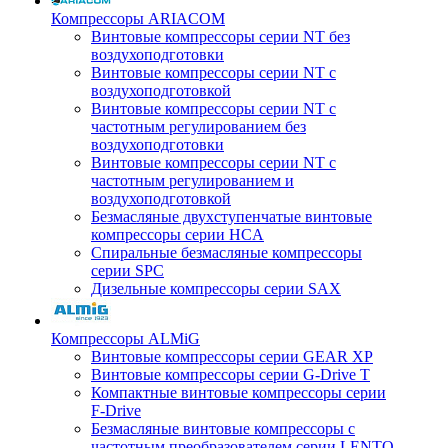
Компрессоры ARIACOM
Винтовые компрессоры серии NT без
воздухоподготовки
Винтовые компрессоры серии NT c
воздухоподготовкой
Винтовые компрессоры серии NT с
частотным регулированием без
воздухоподготовки
Винтовые компрессоры серии NT с
частотным регулированием и
воздухоподготовкой
Безмасляные двухступенчатые винтовые
компрессоры серии HCA
Спиральные безмасляные компрессоры
серии SPC
Дизельные компрессоры серии SAX
Компрессоры ALMiG
Винтовые компрессоры серии GEAR XP
Винтовые компрессоры серии G-Drive T
Компактные винтовые компрессоры серии
F-Drive
Безмасляные винтовые компрессоры с
частотным преобразователем серии LENTO