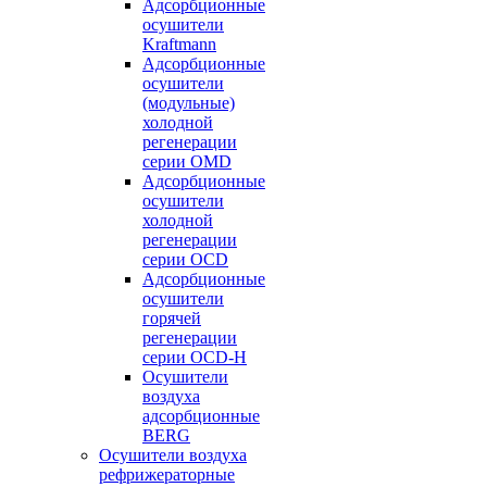
Адсорбционные
осушители
Kraftmann
Адсорбционные
осушители
(модульные)
холодной
регенерации
серии OMD
Адсорбционные
осушители
холодной
регенерации
серии OCD
Адсорбционные
осушители
горячей
регенерации
серии OСD-H
Осушители
воздуха
адсорбционные
BERG
Осушители воздуха
рефрижераторные