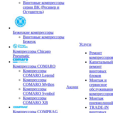
Винтовые компрессоры
серии BK (Ресивер и
Осушитель)
Бежецкие компрессоры
Винтовые компрессоры
Бежецк
Услуги
Компрессоры Chicago
Ремонт
Pneumatic
компрессоро
Капитальный
Компрессоры COMARO
ремонт
Компрессоры
винтовых
COMARO Legend
блоков
Компрессоры
Монтаж и
COMARO Mythos
сервисное
Акции
Компрессоры
обслуживани
COMARO Symbol
компрессоро
Компрессоры
Монтаж
COMARO XB
пневмолини
TRADE-IN
Компрессоры COMPRAG
винтовых