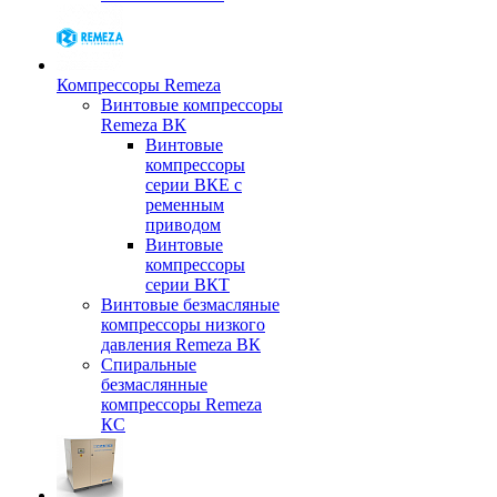
Компрессоры Remeza
Винтовые компрессоры
Remeza ВК
Винтовые
компрессоры
серии ВКЕ с
ременным
приводом
Винтовые
компрессоры
серии ВКТ
Винтовые безмасляные
компрессоры низкого
давления Remeza ВК
Спиральные
безмаслянные
компрессоры Remeza
КС