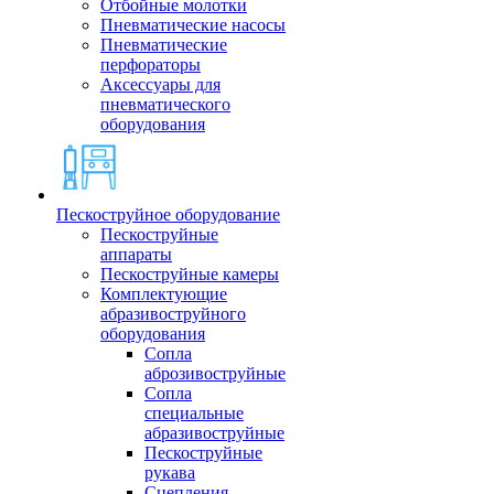
Отбойные молотки
Пневматические насосы
Пневматические
перфораторы
Аксессуары для
пневматического
оборудования
Пескоструйное оборудование
Пескоструйные
аппараты
Пескоструйные камеры
Комплектующие
абразивоструйного
оборудования
Сопла
аброзивоструйные
Сопла
специальные
абразивоструйные
Пескоструйные
рукава
Сцепления