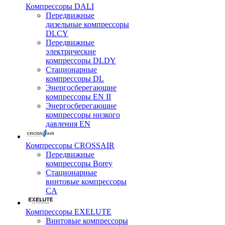
Компрессоры DALI
Передвижные
дизельные компрессоры
DLCY
Передвижные
электрические
компрессоры DLDY
Стационарные
компрессоры DL
Энергосберегающие
компрессоры EN II
Энергосберегающие
компрессоры низкого
давления EN
Компрессоры CROSSAIR
Передвижные
компрессоры Borey
Стационарные
винтовые компрессоры
CA
Компрессоры EXELUTE
Винтовые компрессоры