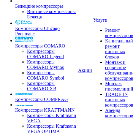
Бежецкие компрессоры
Винтовые компрессоры
Бежецк
Услуги
Компрессоры Chicago
Ремонт
Pneumatic
компрессоро
Капитальный
Компрессоры COMARO
ремонт
Компрессоры
винтовых
COMARO Legend
блоков
Компрессоры
Монтаж и
COMARO Mythos
сервисное
Акции
Компрессоры
обслуживани
COMARO Symbol
компрессоро
Компрессоры
Монтаж
COMARO XB
пневмолини
TRADE-IN
Компрессоры COMPRAG
винтовых
компрессоро
Компрессоры KRAFTMANN
Аренда
Компрессоры Kraftmann
компрессоро
VEGA
Компрессоры Kraftmann
VEGA OPTIMA