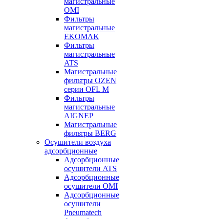
магистральные
OMI
Фильтры
магистральные
EKOMAK
Фильтры
магистральные
ATS
Магистральные
фильтры OZEN
серии OFL M
Фильтры
магистральные
AIGNEP
Магистральные
фильтры BERG
Осушители воздуха
адсорбционные
Адсорбционные
осушители ATS
Адсорбционные
осушители OMI
Адсорбционные
осушители
Pneumatech