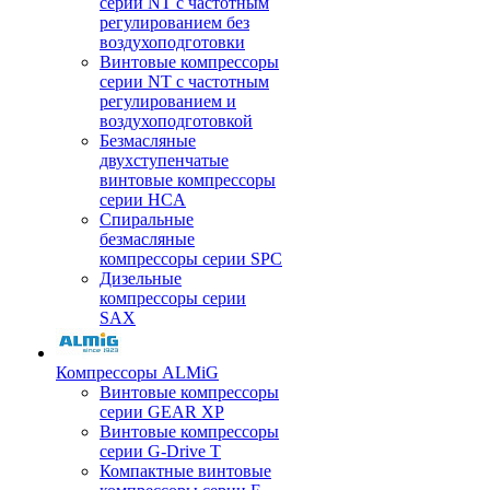
серии NT с частотным
регулированием без
воздухоподготовки
Винтовые компрессоры
серии NT с частотным
регулированием и
воздухоподготовкой
Безмасляные
двухступенчатые
винтовые компрессоры
серии HCA
Спиральные
безмасляные
компрессоры серии SPC
Дизельные
компрессоры серии
SAX
Компрессоры ALMiG
Винтовые компрессоры
серии GEAR XP
Винтовые компрессоры
серии G-Drive T
Компактные винтовые