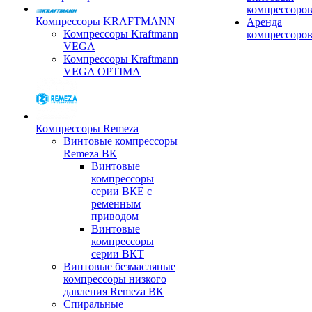
компрессоро
Компрессоры KRAFTMANN
Аренда
Компрессоры Kraftmann
компрессоро
VEGA
Компрессоры Kraftmann
VEGA OPTIMA
Компрессоры Remeza
Винтовые компрессоры
Remeza ВК
Винтовые
компрессоры
серии ВКЕ с
ременным
приводом
Винтовые
компрессоры
серии ВКТ
Винтовые безмасляные
компрессоры низкого
давления Remeza ВК
Спиральные