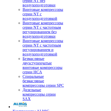
серии NT без
воздухоподготовки
Винтовые компрессоры
серии NT c
воздухоподготовкой
Винтовые компрессоры
серии NT с частотным
регулированием без
воздухоподготовки
Винтовые компрессоры
серии NT с частотным
регулированием и
воздухоподготовкой
Безмасляные
двухступенчатые
винтовые компрессоры
серии HCA
Спиральные
безмасляные
компрессоры серии SPC
Дизельные
компрессоры серии
SAX