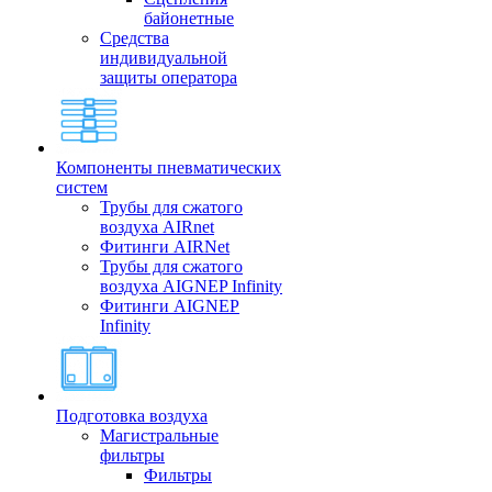
байонетные
Средства
индивидуальной
защиты оператора
Компоненты пневматических
систем
Трубы для сжатого
воздуха AIRnet
Фитинги AIRNet
Трубы для сжатого
воздуха AIGNEP Infinity
Фитинги AIGNEP
Infinity
Подготовка воздуха
Магистральные
фильтры
Фильтры