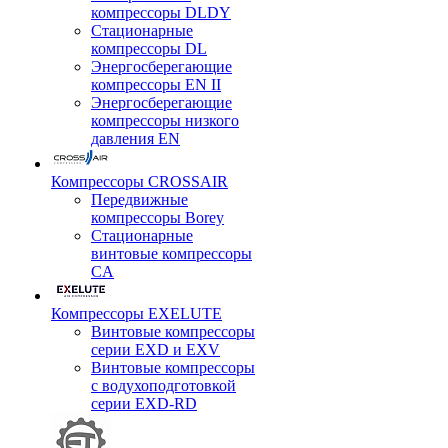
компрессоры DLDY
Стационарные
компрессоры DL
Энергосберегающие
компрессоры EN II
Энергосберегающие
компрессоры низкого
давления EN
Компрессоры CROSSAIR
Передвижные
компрессоры Borey
Стационарные
винтовые компрессоры
CA
Компрессоры EXELUTE
Винтовые компрессоры
серии EXD и EXV
Винтовые компрессоры
с водухоподготовкой
серии EXD-RD