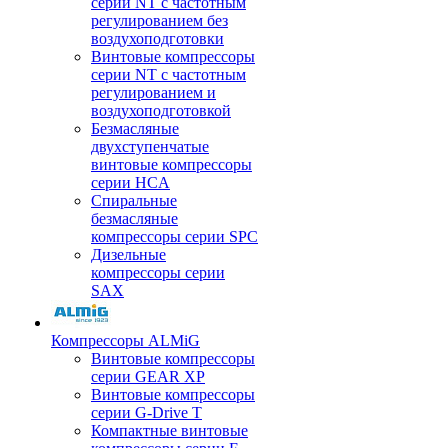
серии NT с частотным
регулированием без
воздухоподготовки
Винтовые компрессоры
серии NT с частотным
регулированием и
воздухоподготовкой
Безмасляные
двухступенчатые
винтовые компрессоры
серии HCA
Спиральные
безмасляные
компрессоры серии SPC
Дизельные
компрессоры серии
SAX
Компрессоры ALMiG
Винтовые компрессоры
серии GEAR XP
Винтовые компрессоры
серии G-Drive T
Компактные винтовые