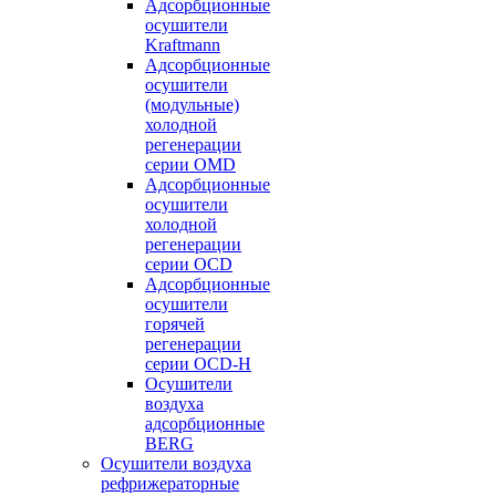
Адсорбционные
осушители
Kraftmann
Адсорбционные
осушители
(модульные)
холодной
регенерации
серии OMD
Адсорбционные
осушители
холодной
регенерации
серии OCD
Адсорбционные
осушители
горячей
регенерации
серии OСD-H
Осушители
воздуха
адсорбционные
BERG
Осушители воздуха
рефрижераторные