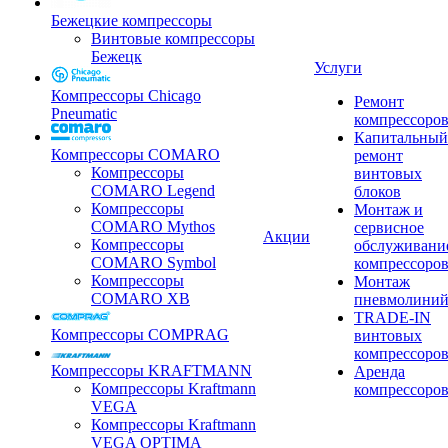
Бежецкие компрессоры
Винтовые компрессоры
Бежецк
Услуги
Компрессоры Chicago
Ремонт
Pneumatic
компрессоро
Капитальный
Компрессоры COMARO
ремонт
Компрессоры
винтовых
COMARO Legend
блоков
Компрессоры
Монтаж и
COMARO Mythos
сервисное
Акции
Компрессоры
обслуживани
COMARO Symbol
компрессоро
Компрессоры
Монтаж
COMARO XB
пневмолини
TRADE-IN
Компрессоры COMPRAG
винтовых
компрессоро
Компрессоры KRAFTMANN
Аренда
Компрессоры Kraftmann
компрессоро
VEGA
Компрессоры Kraftmann
VEGA OPTIMA