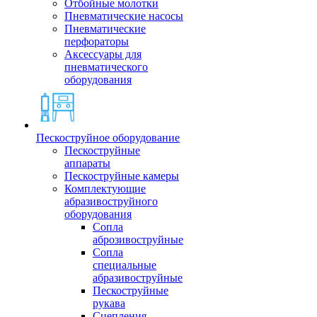
Отбойные молотки
Пневматические насосы
Пневматические
перфораторы
Аксессуары для
пневматического
оборудования
Пескоструйное оборудование
Пескоструйные
аппараты
Пескоструйные камеры
Комплектующие
абразивоструйного
оборудования
Сопла
аброзивоструйные
Сопла
специальные
абразивоструйные
Пескоструйные
рукава
Сцепления