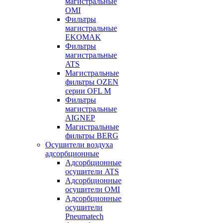
магистральные
OMI
Фильтры
магистральные
EKOMAK
Фильтры
магистральные
ATS
Магистральные
фильтры OZEN
серии OFL M
Фильтры
магистральные
AIGNEP
Магистральные
фильтры BERG
Осушители воздуха
адсорбционные
Адсорбционные
осушители ATS
Адсорбционные
осушители OMI
Адсорбционные
осушители
Pneumatech