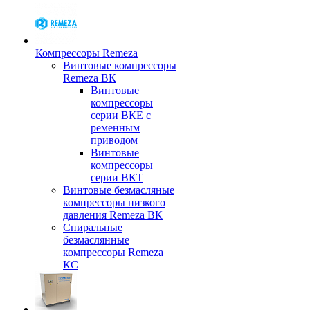
Компрессоры Remeza
Винтовые компрессоры
Remeza ВК
Винтовые
компрессоры
серии ВКЕ с
ременным
приводом
Винтовые
компрессоры
серии ВКТ
Винтовые безмасляные
компрессоры низкого
давления Remeza ВК
Спиральные
безмаслянные
компрессоры Remeza
КС