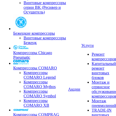
Винтовые компрессоры
серии BK (Ресивер и
Осушитель)
Бежецкие компрессоры
Винтовые компрессоры
Бежецк
Услуги
Компрессоры Chicago
Ремонт
Pneumatic
компрессоро
Капитальный
Компрессоры COMARO
ремонт
Компрессоры
винтовых
COMARO Legend
блоков
Компрессоры
Монтаж и
COMARO Mythos
сервисное
Акции
Компрессоры
обслуживани
COMARO Symbol
компрессоро
Компрессоры
Монтаж
COMARO XB
пневмолини
TRADE-IN
Компрессоры COMPRAG
винтовых