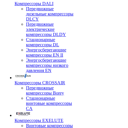
Компрессоры DALI
Передвижные
дизельные компрессоры
DLCY
Передвижные
электрические
компрессоры DLDY
Стационарные
компрессоры DL
Энергосберегающие
компрессоры EN II
Энергосберегающие
компрессоры низкого
давления EN
Компрессоры CROSSAIR
Передвижные
компрессоры Borey
Стационарные
винтовые компрессоры
CA
Компрессоры EXELUTE
Винтовые компрессоры