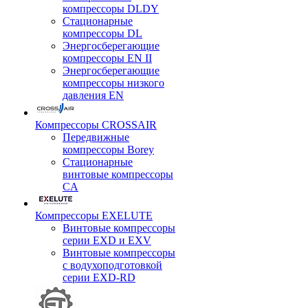
компрессоры DLDY
Стационарные
компрессоры DL
Энергосберегающие
компрессоры EN II
Энергосберегающие
компрессоры низкого
давления EN
Компрессоры CROSSAIR
Передвижные
компрессоры Borey
Стационарные
винтовые компрессоры
CA
Компрессоры EXELUTE
Винтовые компрессоры
серии EXD и EXV
Винтовые компрессоры
с водухоподготовкой
серии EXD-RD