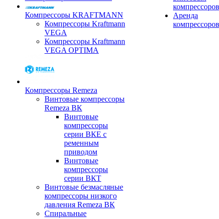
компрессоро
Компрессоры KRAFTMANN
Аренда
Компрессоры Kraftmann
компрессоро
VEGA
Компрессоры Kraftmann
VEGA OPTIMA
Компрессоры Remeza
Винтовые компрессоры
Remeza ВК
Винтовые
компрессоры
серии ВКЕ с
ременным
приводом
Винтовые
компрессоры
серии ВКТ
Винтовые безмасляные
компрессоры низкого
давления Remeza ВК
Спиральные