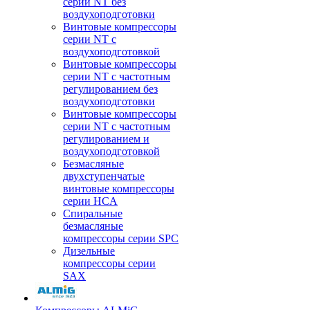
серии NT без
воздухоподготовки
Винтовые компрессоры
серии NT c
воздухоподготовкой
Винтовые компрессоры
серии NT с частотным
регулированием без
воздухоподготовки
Винтовые компрессоры
серии NT с частотным
регулированием и
воздухоподготовкой
Безмасляные
двухступенчатые
винтовые компрессоры
серии HCA
Спиральные
безмасляные
компрессоры серии SPC
Дизельные
компрессоры серии
SAX