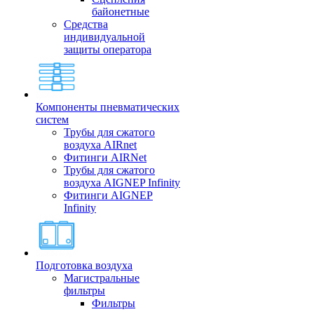
байонетные
Средства
индивидуальной
защиты оператора
Компоненты пневматических
систем
Трубы для сжатого
воздуха AIRnet
Фитинги AIRNet
Трубы для сжатого
воздуха AIGNEP Infinity
Фитинги AIGNEP
Infinity
Подготовка воздуха
Магистральные
фильтры
Фильтры