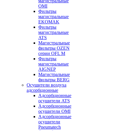
магистральные
OMI
Фильтры
магистральные
EKOMAK
Фильтры
магистральные
ATS
Магистральные
фильтры OZEN
серии OFL M
Фильтры
магистральные
AIGNEP
Магистральные
фильтры BERG
Осушители воздуха
адсорбционные
Адсорбционные
осушители ATS
Адсорбционные
осушители OMI
Адсорбционные
осушители
Pneumatech