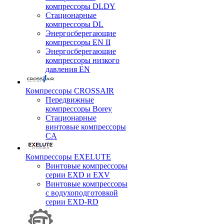
компрессоры DLDY
Стационарные
компрессоры DL
Энергосберегающие
компрессоры EN II
Энергосберегающие
компрессоры низкого
давления EN
Компрессоры CROSSAIR
Передвижные
компрессоры Borey
Стационарные
винтовые компрессоры
CA
Компрессоры EXELUTE
Винтовые компрессоры
серии EXD и EXV
Винтовые компрессоры
с водухоподготовкой
серии EXD-RD