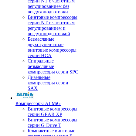
серии NT с частотным
регулированием без
воздухоподготовки
Винтовые компрессоры
серии NT с частотным
регулированием и
воздухоподготовкой
Безмасляные
двухступенчатые
винтовые компрессоры
серии HCA
Спиральные
безмасляные
компрессоры серии SPC
Дизельные
компрессоры серии
SAX
Компрессоры ALMiG
Винтовые компрессоры
серии GEAR XP
Винтовые компрессоры
серии G-Drive T
Компактные винтовые