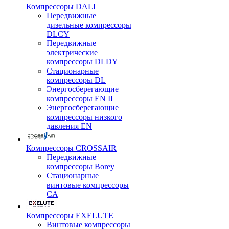
Компрессоры DALI
Передвижные
дизельные компрессоры
DLCY
Передвижные
электрические
компрессоры DLDY
Стационарные
компрессоры DL
Энергосберегающие
компрессоры EN II
Энергосберегающие
компрессоры низкого
давления EN
Компрессоры CROSSAIR
Передвижные
компрессоры Borey
Стационарные
винтовые компрессоры
CA
Компрессоры EXELUTE
Винтовые компрессоры