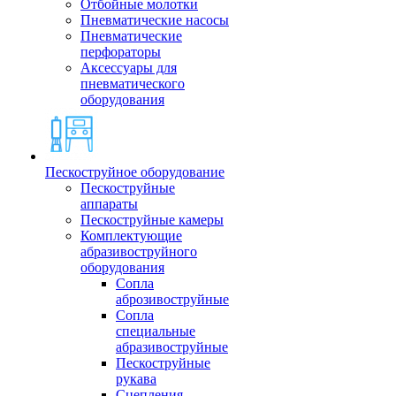
Отбойные молотки
Пневматические насосы
Пневматические
перфораторы
Аксессуары для
пневматического
оборудования
Пескоструйное оборудование
Пескоструйные
аппараты
Пескоструйные камеры
Комплектующие
абразивоструйного
оборудования
Сопла
аброзивоструйные
Сопла
специальные
абразивоструйные
Пескоструйные
рукава
Сцепления