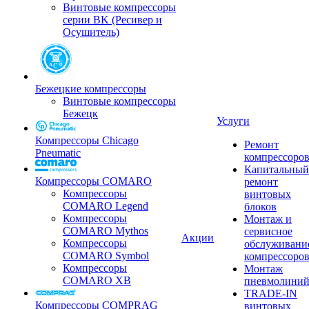
Винтовые компрессоры
серии BK (Ресивер и
Осушитель)
Бежецкие компрессоры
Винтовые компрессоры
Бежецк
Услуги
Компрессоры Chicago
Ремонт
Pneumatic
компрессоро
Капитальный
Компрессоры COMARO
ремонт
Компрессоры
винтовых
COMARO Legend
блоков
Компрессоры
Монтаж и
COMARO Mythos
сервисное
Акции
Компрессоры
обслуживани
COMARO Symbol
компрессоро
Компрессоры
Монтаж
COMARO XB
пневмолини
TRADE-IN
Компрессоры COMPRAG
винтовых