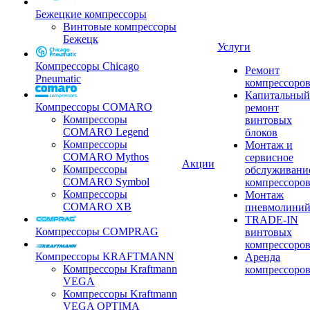
Бежецкие компрессоры
Винтовые компрессоры
Бежецк
Услуги
Компрессоры Chicago
Ремонт
Pneumatic
компрессоро
Капитальный
Компрессоры COMARO
ремонт
Компрессоры
винтовых
COMARO Legend
блоков
Компрессоры
Монтаж и
COMARO Mythos
сервисное
Акции
Компрессоры
обслуживани
COMARO Symbol
компрессоро
Компрессоры
Монтаж
COMARO XB
пневмолини
TRADE-IN
Компрессоры COMPRAG
винтовых
компрессоро
Компрессоры KRAFTMANN
Аренда
Компрессоры Kraftmann
компрессоро
VEGA
Компрессоры Kraftmann
VEGA OPTIMA