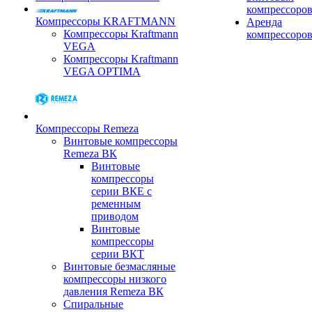
компрессоро
Компрессоры KRAFTMANN
Аренда
Компрессоры Kraftmann
компрессоро
VEGA
Компрессоры Kraftmann
VEGA OPTIMA
Компрессоры Remeza
Винтовые компрессоры
Remeza ВК
Винтовые
компрессоры
серии ВКЕ с
ременным
приводом
Винтовые
компрессоры
серии ВКТ
Винтовые безмасляные
компрессоры низкого
давления Remeza ВК
Спиральные