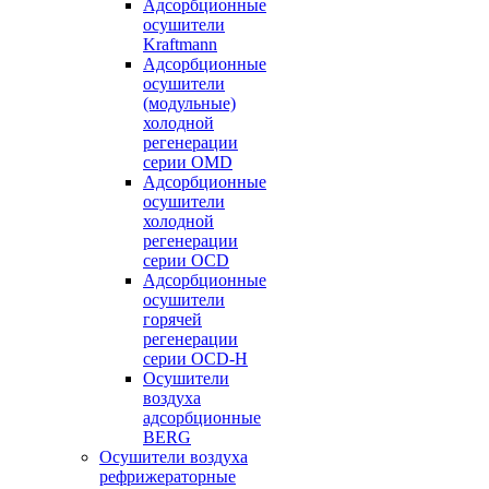
Адсорбционные
осушители
Kraftmann
Адсорбционные
осушители
(модульные)
холодной
регенерации
серии OMD
Адсорбционные
осушители
холодной
регенерации
серии OCD
Адсорбционные
осушители
горячей
регенерации
серии OСD-H
Осушители
воздуха
адсорбционные
BERG
Осушители воздуха
рефрижераторные