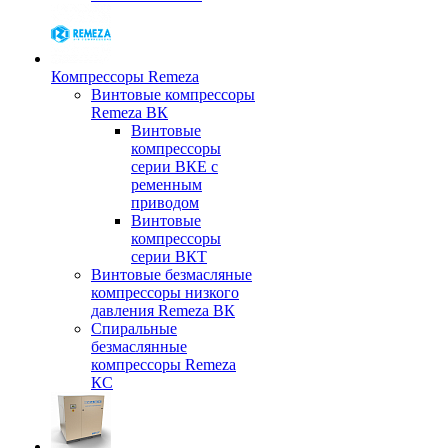
Компрессоры Remeza
Винтовые компрессоры
Remeza ВК
Винтовые
компрессоры
серии ВКЕ с
ременным
приводом
Винтовые
компрессоры
серии ВКТ
Винтовые безмасляные
компрессоры низкого
давления Remeza ВК
Спиральные
безмаслянные
компрессоры Remeza
КС