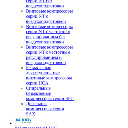
серии NT без
воздухоподготовки
Винтовые компрессоры
серии NT c
воздухоподготовкой
Винтовые компрессоры
серии NT с частотным
регулированием без
воздухоподготовки
Винтовые компрессоры
серии NT с частотным
регулированием и
воздухоподготовкой
Безмасляные
двухступенчатые
винтовые компрессоры
серии HCA
Спиральные
безмасляные
компрессоры серии SPC
Дизельные
компрессоры серии
SAX