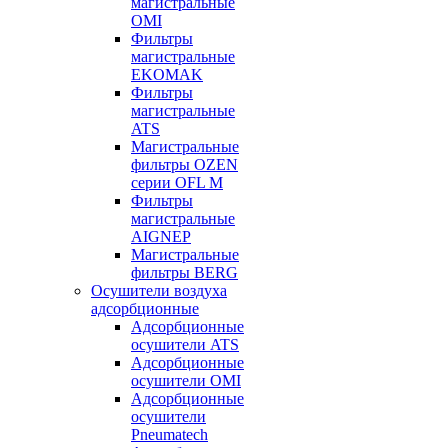
магистральные
OMI
Фильтры
магистральные
EKOMAK
Фильтры
магистральные
ATS
Магистральные
фильтры OZEN
серии OFL M
Фильтры
магистральные
AIGNEP
Магистральные
фильтры BERG
Осушители воздуха
адсорбционные
Адсорбционные
осушители ATS
Адсорбционные
осушители OMI
Адсорбционные
осушители
Pneumatech