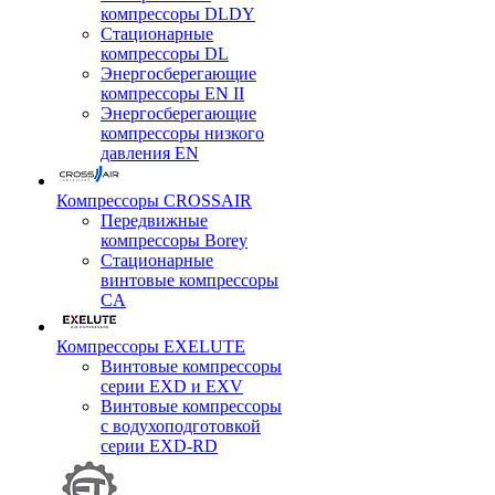
компрессоры DLDY
Стационарные
компрессоры DL
Энергосберегающие
компрессоры EN II
Энергосберегающие
компрессоры низкого
давления EN
Компрессоры CROSSAIR
Передвижные
компрессоры Borey
Стационарные
винтовые компрессоры
CA
Компрессоры EXELUTE
Винтовые компрессоры
серии EXD и EXV
Винтовые компрессоры
с водухоподготовкой
серии EXD-RD