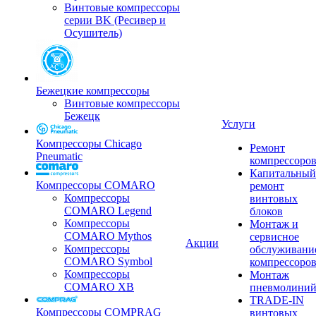
Винтовые компрессоры
серии BK (Ресивер и
Осушитель)
Бежецкие компрессоры
Винтовые компрессоры
Бежецк
Услуги
Компрессоры Chicago
Ремонт
Pneumatic
компрессоро
Капитальный
Компрессоры COMARO
ремонт
Компрессоры
винтовых
COMARO Legend
блоков
Компрессоры
Монтаж и
COMARO Mythos
сервисное
Акции
Компрессоры
обслуживани
COMARO Symbol
компрессоро
Компрессоры
Монтаж
COMARO XB
пневмолини
TRADE-IN
Компрессоры COMPRAG
винтовых