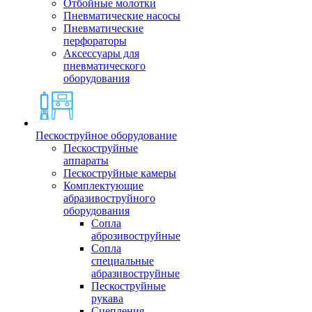
Отбойные молотки
Пневматические насосы
Пневматические
перфораторы
Аксессуары для
пневматического
оборудования
Пескоструйное оборудование
Пескоструйные
аппараты
Пескоструйные камеры
Комплектующие
абразивоструйного
оборудования
Сопла
аброзивоструйные
Сопла
специальные
абразивоструйные
Пескоструйные
рукава
Сцепления