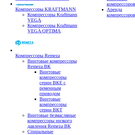
компрессоро
Компрессоры KRAFTMANN
Аренда
Компрессоры Kraftmann
компрессоро
VEGA
Компрессоры Kraftmann
VEGA OPTIMA
Компрессоры Remeza
Винтовые компрессоры
Remeza ВК
Винтовые
компрессоры
серии ВКЕ с
ременным
приводом
Винтовые
компрессоры
серии ВКТ
Винтовые безмасляные
компрессоры низкого
давления Remeza ВК
Спиральные