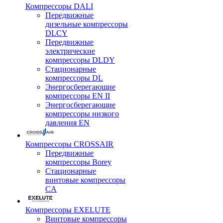
Компрессоры DALI
Передвижные
дизельные компрессоры
DLCY
Передвижные
электрические
компрессоры DLDY
Стационарные
компрессоры DL
Энергосберегающие
компрессоры EN II
Энергосберегающие
компрессоры низкого
давления EN
Компрессоры CROSSAIR
Передвижные
компрессоры Borey
Стационарные
винтовые компрессоры
CA
Компрессоры EXELUTE
Винтовые компрессоры