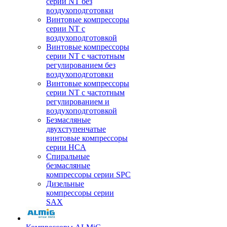
серии NT без
воздухоподготовки
Винтовые компрессоры
серии NT c
воздухоподготовкой
Винтовые компрессоры
серии NT с частотным
регулированием без
воздухоподготовки
Винтовые компрессоры
серии NT с частотным
регулированием и
воздухоподготовкой
Безмасляные
двухступенчатые
винтовые компрессоры
серии HCA
Спиральные
безмасляные
компрессоры серии SPC
Дизельные
компрессоры серии
SAX