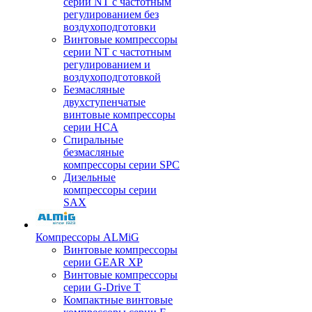
серии NT с частотным
регулированием без
воздухоподготовки
Винтовые компрессоры
серии NT с частотным
регулированием и
воздухоподготовкой
Безмасляные
двухступенчатые
винтовые компрессоры
серии HCA
Спиральные
безмасляные
компрессоры серии SPC
Дизельные
компрессоры серии
SAX
Компрессоры ALMiG
Винтовые компрессоры
серии GEAR XP
Винтовые компрессоры
серии G-Drive T
Компактные винтовые