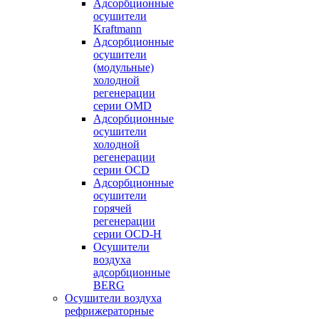
Адсорбционные
осушители
Kraftmann
Адсорбционные
осушители
(модульные)
холодной
регенерации
серии OMD
Адсорбционные
осушители
холодной
регенерации
серии OCD
Адсорбционные
осушители
горячей
регенерации
серии OСD-H
Осушители
воздуха
адсорбционные
BERG
Осушители воздуха
рефрижераторные