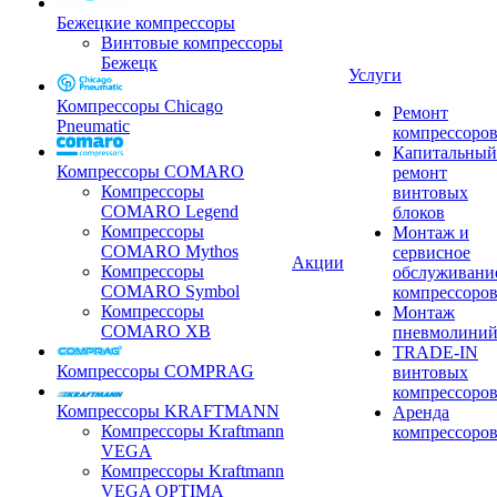
Бежецкие компрессоры
Винтовые компрессоры
Бежецк
Услуги
Компрессоры Chicago
Ремонт
Pneumatic
компрессоро
Капитальный
Компрессоры COMARO
ремонт
Компрессоры
винтовых
COMARO Legend
блоков
Компрессоры
Монтаж и
COMARO Mythos
сервисное
Акции
Компрессоры
обслуживани
COMARO Symbol
компрессоро
Компрессоры
Монтаж
COMARO XB
пневмолини
TRADE-IN
Компрессоры COMPRAG
винтовых
компрессоро
Компрессоры KRAFTMANN
Аренда
Компрессоры Kraftmann
компрессоро
VEGA
Компрессоры Kraftmann
VEGA OPTIMA