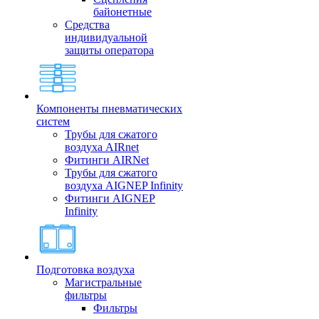
байонетные
Средства
индивидуальной
защиты оператора
Компоненты пневматических
систем
Трубы для сжатого
воздуха AIRnet
Фитинги AIRNet
Трубы для сжатого
воздуха AIGNEP Infinity
Фитинги AIGNEP
Infinity
Подготовка воздуха
Магистральные
фильтры
Фильтры