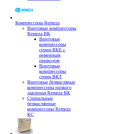
Компрессоры Remeza
Винтовые компрессоры
Remeza ВК
Винтовые
компрессоры
серии ВКЕ с
ременным
приводом
Винтовые
компрессоры
серии ВКТ
Винтовые безмасляные
компрессоры низкого
давления Remeza ВК
Спиральные
безмаслянные
компрессоры Remeza
КС