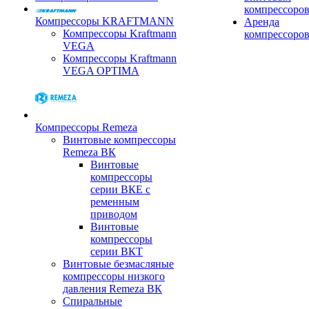
компрессоро
Компрессоры KRAFTMANN
Аренда
Компрессоры Kraftmann
компрессоро
VEGA
Компрессоры Kraftmann
VEGA OPTIMA
Компрессоры Remeza
Винтовые компрессоры
Remeza ВК
Винтовые
компрессоры
серии ВКЕ с
ременным
приводом
Винтовые
компрессоры
серии ВКТ
Винтовые безмасляные
компрессоры низкого
давления Remeza ВК
Спиральные