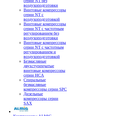
серии NT без
воздухоподготовки
Винтовые компрессоры
серии NT c
воздухоподготовкой
Винтовые компрессоры
серии NT с частотным
регулированием без
воздухоподготовки
Винтовые компрессоры
серии NT с частотным
регулированием и
воздухоподготовкой
Безмасляные
двухступенчатые
винтовые компрессоры
серии HCA
Спиральные
безмасляные
компрессоры серии SPC
Дизельные
компрессоры серии
SAX