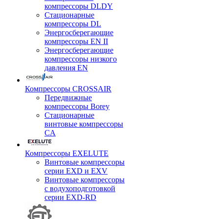
компрессоры DLDY
Стационарные
компрессоры DL
Энергосберегающие
компрессоры EN II
Энергосберегающие
компрессоры низкого
давления EN
Компрессоры CROSSAIR
Передвижные
компрессоры Borey
Стационарные
винтовые компрессоры
CA
Компрессоры EXELUTE
Винтовые компрессоры
серии EXD и EXV
Винтовые компрессоры
с водухоподготовкой
серии EXD-RD