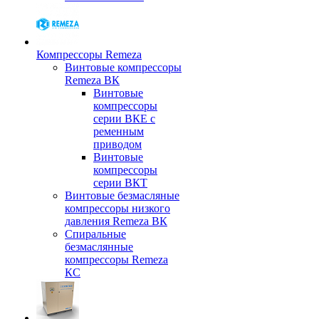
Компрессоры Remeza
Винтовые компрессоры
Remeza ВК
Винтовые
компрессоры
серии ВКЕ с
ременным
приводом
Винтовые
компрессоры
серии ВКТ
Винтовые безмасляные
компрессоры низкого
давления Remeza ВК
Спиральные
безмаслянные
компрессоры Remeza
КС