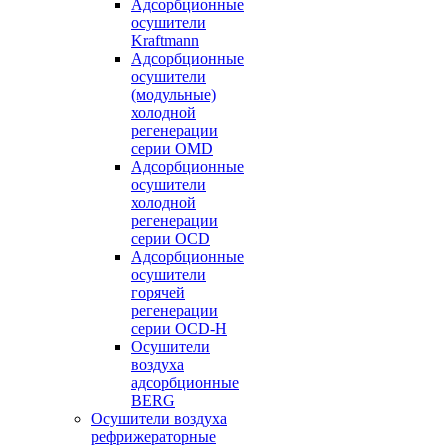
Адсорбционные
осушители
Kraftmann
Адсорбционные
осушители
(модульные)
холодной
регенерации
серии OMD
Адсорбционные
осушители
холодной
регенерации
серии OCD
Адсорбционные
осушители
горячей
регенерации
серии OСD-H
Осушители
воздуха
адсорбционные
BERG
Осушители воздуха
рефрижераторные