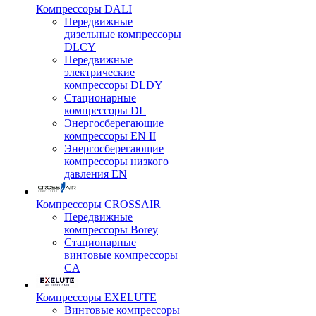
Компрессоры DALI
Передвижные
дизельные компрессоры
DLCY
Передвижные
электрические
компрессоры DLDY
Стационарные
компрессоры DL
Энергосберегающие
компрессоры EN II
Энергосберегающие
компрессоры низкого
давления EN
Компрессоры CROSSAIR
Передвижные
компрессоры Borey
Стационарные
винтовые компрессоры
CA
Компрессоры EXELUTE
Винтовые компрессоры