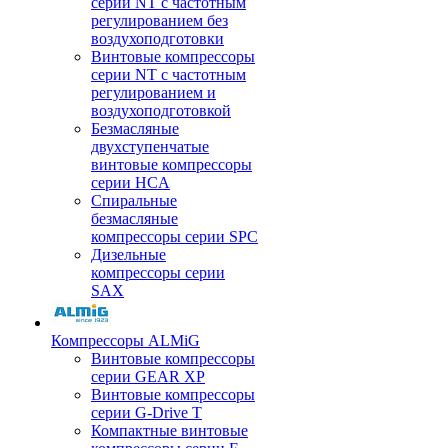
серии NT с частотным
регулированием без
воздухоподготовки
Винтовые компрессоры
серии NT с частотным
регулированием и
воздухоподготовкой
Безмасляные
двухступенчатые
винтовые компрессоры
серии HCA
Спиральные
безмасляные
компрессоры серии SPC
Дизельные
компрессоры серии
SAX
Компрессоры ALMiG
Винтовые компрессоры
серии GEAR XP
Винтовые компрессоры
серии G-Drive T
Компактные винтовые