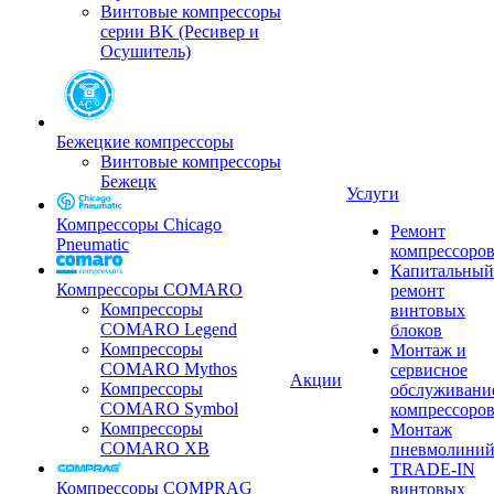
Винтовые компрессоры
серии BK (Ресивер и
Осушитель)
Бежецкие компрессоры
Винтовые компрессоры
Бежецк
Услуги
Компрессоры Chicago
Ремонт
Pneumatic
компрессоро
Капитальный
Компрессоры COMARO
ремонт
Компрессоры
винтовых
COMARO Legend
блоков
Компрессоры
Монтаж и
COMARO Mythos
сервисное
Акции
Компрессоры
обслуживани
COMARO Symbol
компрессоро
Компрессоры
Монтаж
COMARO XB
пневмолини
TRADE-IN
Компрессоры COMPRAG
винтовых