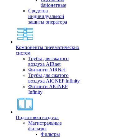
байонетные
Средства
индивидуальной
защиты оператора
Компоненты пневматических
систем
Трубы для сжатого
воздуха AIRnet
Фитинги AIRNet
Трубы для сжатого
воздуха AIGNEP Infinity
Фитинги AIGNEP
Infinity
Подготовка воздуха
Магистральные
фильтры
Фильтры