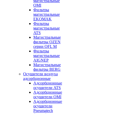
магистральные
OMI
Фильтры
магистральные
EKOMAK
Фильтры
магистральные
ATS
Магистральные
фильтры OZEN
серии OFL M
Фильтры
магистральные
AIGNEP
Магистральные
фильтры BERG
Осушители воздуха
адсорбционные
Адсорбционные
осушители ATS
Адсорбционные
осушители OMI
Адсорбционные
осушители
Pneumatech