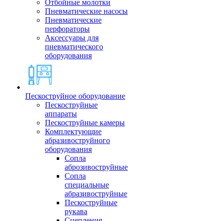
Отбойные молотки
Пневматические насосы
Пневматические
перфораторы
Аксессуары для
пневматического
оборудования
Пескоструйное оборудование
Пескоструйные
аппараты
Пескоструйные камеры
Комплектующие
абразивоструйного
оборудования
Сопла
аброзивоструйные
Сопла
специальные
абразивоструйные
Пескоструйные
рукава
Сцепления