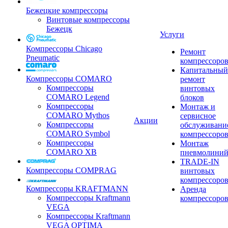
Бежецкие компрессоры
Винтовые компрессоры
Бежецк
Услуги
Компрессоры Chicago
Ремонт
Pneumatic
компрессоро
Капитальный
Компрессоры COMARO
ремонт
Компрессоры
винтовых
COMARO Legend
блоков
Компрессоры
Монтаж и
COMARO Mythos
сервисное
Акции
Компрессоры
обслуживани
COMARO Symbol
компрессоро
Компрессоры
Монтаж
COMARO XB
пневмолини
TRADE-IN
Компрессоры COMPRAG
винтовых
компрессоро
Компрессоры KRAFTMANN
Аренда
Компрессоры Kraftmann
компрессоро
VEGA
Компрессоры Kraftmann
VEGA OPTIMA