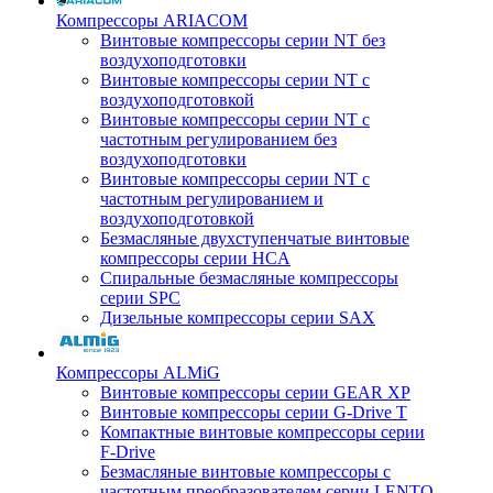
Компрессоры ARIACOM
Винтовые компрессоры серии NT без
воздухоподготовки
Винтовые компрессоры серии NT c
воздухоподготовкой
Винтовые компрессоры серии NT с
частотным регулированием без
воздухоподготовки
Винтовые компрессоры серии NT с
частотным регулированием и
воздухоподготовкой
Безмасляные двухступенчатые винтовые
компрессоры серии HCA
Спиральные безмасляные компрессоры
серии SPC
Дизельные компрессоры серии SAX
Компрессоры ALMiG
Винтовые компрессоры серии GEAR XP
Винтовые компрессоры серии G-Drive T
Компактные винтовые компрессоры серии
F-Drive
Безмасляные винтовые компрессоры с
частотным преобразователем серии LENTO