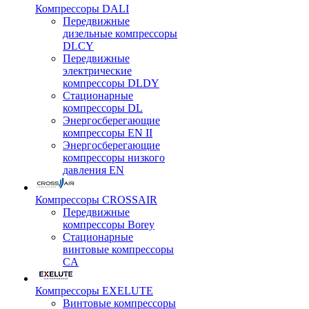
Компрессоры DALI
Передвижные
дизельные компрессоры
DLCY
Передвижные
электрические
компрессоры DLDY
Стационарные
компрессоры DL
Энергосберегающие
компрессоры EN II
Энергосберегающие
компрессоры низкого
давления EN
Компрессоры CROSSAIR
Передвижные
компрессоры Borey
Стационарные
винтовые компрессоры
CA
Компрессоры EXELUTE
Винтовые компрессоры