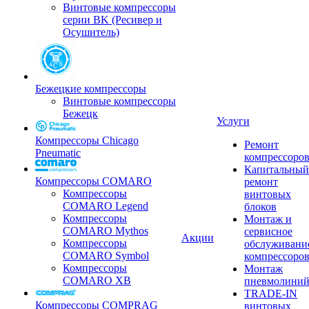
Винтовые компрессоры
серии BK (Ресивер и
Осушитель)
Бежецкие компрессоры
Винтовые компрессоры
Бежецк
Услуги
Компрессоры Chicago
Ремонт
Pneumatic
компрессоро
Капитальный
Компрессоры COMARO
ремонт
Компрессоры
винтовых
COMARO Legend
блоков
Компрессоры
Монтаж и
COMARO Mythos
сервисное
Акции
Компрессоры
обслуживани
COMARO Symbol
компрессоро
Компрессоры
Монтаж
COMARO XB
пневмолини
TRADE-IN
Компрессоры COMPRAG
винтовых