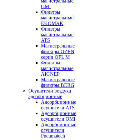
магистральные
OMI
Фильтры
магистральные
EKOMAK
Фильтры
магистральные
ATS
Магистральные
фильтры OZEN
серии OFL M
Фильтры
магистральные
AIGNEP
Магистральные
фильтры BERG
Осушители воздуха
адсорбционные
Адсорбционные
осушители ATS
Адсорбционные
осушители OMI
Адсорбционные
осушители
Pneumatech