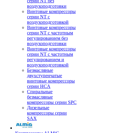
серии NT без
воздухоподготовки
Винтовые компрессоры
серии NT c
воздухоподготовкой
Винтовые компрессоры
серии NT с частотным
регулированием без
воздухоподготовки
Винтовые компрессоры
серии NT с частотным
регулированием и
воздухоподготовкой
Безмасляные
двухступенчатые
винтовые компрессоры
серии HCA
Спиральные
безмасляные
компрессоры серии SPC
Дизельные
компрессоры серии
SAX