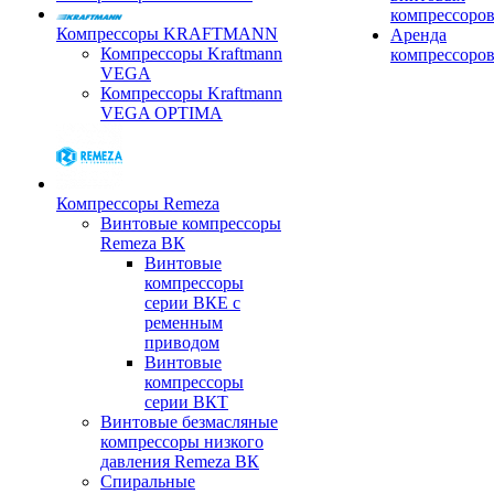
компрессоро
Компрессоры KRAFTMANN
Аренда
Компрессоры Kraftmann
компрессоро
VEGA
Компрессоры Kraftmann
VEGA OPTIMA
Компрессоры Remeza
Винтовые компрессоры
Remeza ВК
Винтовые
компрессоры
серии ВКЕ с
ременным
приводом
Винтовые
компрессоры
серии ВКТ
Винтовые безмасляные
компрессоры низкого
давления Remeza ВК
Спиральные