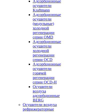
Адсорбционные
осушители
Kraftmann
Адсорбционные
осушители
(модульные)
холодной
регенерации
серии OMD
Адсорбционные
осушители
холодной
регенерации
серии OCD
Адсорбционные
осушители
горячей
регенерации
серии OСD-H
Осушители
воздуха
адсорбционные
BERG
Осушители воздуха
рефрижераторные