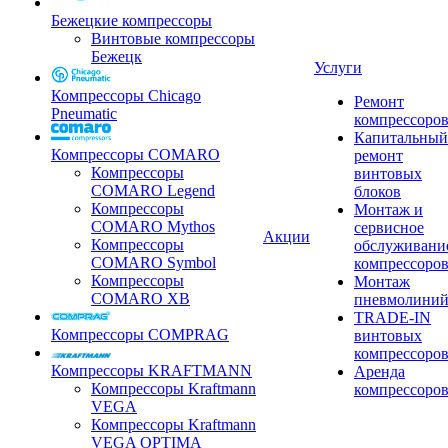
Бежецкие компрессоры
Винтовые компрессоры
Бежецк
Услуги
Компрессоры Chicago
Ремонт
Pneumatic
компрессоро
Капитальный
Компрессоры COMARO
ремонт
Компрессоры
винтовых
COMARO Legend
блоков
Компрессоры
Монтаж и
COMARO Mythos
сервисное
Акции
Компрессоры
обслуживани
COMARO Symbol
компрессоро
Компрессоры
Монтаж
COMARO XB
пневмолини
TRADE-IN
Компрессоры COMPRAG
винтовых
компрессоро
Компрессоры KRAFTMANN
Аренда
Компрессоры Kraftmann
компрессоро
VEGA
Компрессоры Kraftmann
VEGA OPTIMA