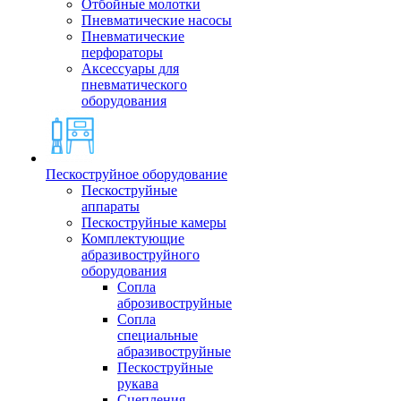
Отбойные молотки
Пневматические насосы
Пневматические
перфораторы
Аксессуары для
пневматического
оборудования
Пескоструйное оборудование
Пескоструйные
аппараты
Пескоструйные камеры
Комплектующие
абразивоструйного
оборудования
Сопла
аброзивоструйные
Сопла
специальные
абразивоструйные
Пескоструйные
рукава
Сцепления