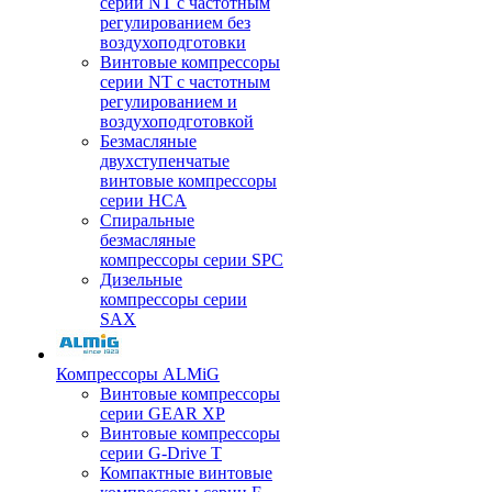
серии NT с частотным
регулированием без
воздухоподготовки
Винтовые компрессоры
серии NT с частотным
регулированием и
воздухоподготовкой
Безмасляные
двухступенчатые
винтовые компрессоры
серии HCA
Спиральные
безмасляные
компрессоры серии SPC
Дизельные
компрессоры серии
SAX
Компрессоры ALMiG
Винтовые компрессоры
серии GEAR XP
Винтовые компрессоры
серии G-Drive T
Компактные винтовые