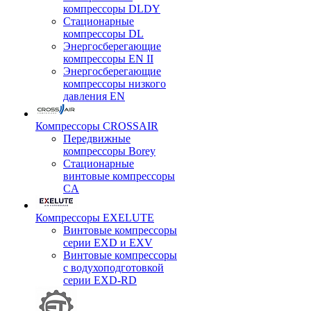
компрессоры DLDY
Стационарные
компрессоры DL
Энергосберегающие
компрессоры EN II
Энергосберегающие
компрессоры низкого
давления EN
Компрессоры CROSSAIR
Передвижные
компрессоры Borey
Стационарные
винтовые компрессоры
CA
Компрессоры EXELUTE
Винтовые компрессоры
серии EXD и EXV
Винтовые компрессоры
с водухоподготовкой
серии EXD-RD