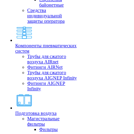
байонетные
Средства
индивидуальной
защиты оператора
Компоненты пневматических
систем
Трубы для сжатого
воздуха AIRnet
Фитинги AIRNet
Трубы для сжатого
воздуха AIGNEP Infinity
Фитинги AIGNEP
Infinity
Подготовка воздуха
Магистральные
фильтры
Фильтры