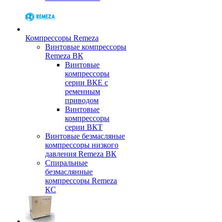
Компрессоры Remeza
Винтовые компрессоры
Remeza ВК
Винтовые
компрессоры
серии ВКЕ с
ременным
приводом
Винтовые
компрессоры
серии ВКТ
Винтовые безмасляные
компрессоры низкого
давления Remeza ВК
Спиральные
безмаслянные
компрессоры Remeza
КС