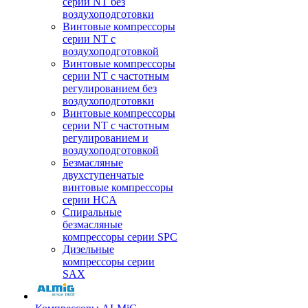
серии NT без
воздухоподготовки
Винтовые компрессоры
серии NT c
воздухоподготовкой
Винтовые компрессоры
серии NT с частотным
регулированием без
воздухоподготовки
Винтовые компрессоры
серии NT с частотным
регулированием и
воздухоподготовкой
Безмасляные
двухступенчатые
винтовые компрессоры
серии HCA
Спиральные
безмасляные
компрессоры серии SPC
Дизельные
компрессоры серии
SAX