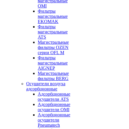
магистральные
OMI
Фильтры
магистральные
EKOMAK
Фильтры
магистральные
ATS
Магистральные
фильтры OZEN
серии OFL M
Фильтры
магистральные
AIGNEP
Магистральные
фильтры BERG
Осушители воздуха
адсорбционные
Адсорбционные
осушители ATS
Адсорбционные
осушители OMI
Адсорбционные
осушители
Pneumatech