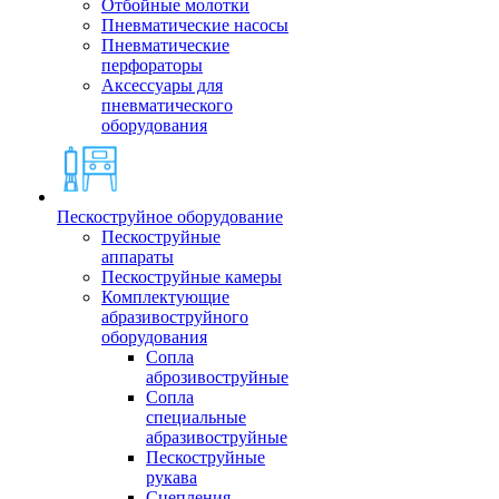
Отбойные молотки
Пневматические насосы
Пневматические
перфораторы
Аксессуары для
пневматического
оборудования
Пескоструйное оборудование
Пескоструйные
аппараты
Пескоструйные камеры
Комплектующие
абразивоструйного
оборудования
Сопла
аброзивоструйные
Сопла
специальные
абразивоструйные
Пескоструйные
рукава
Сцепления