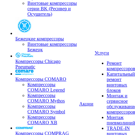
Винтовые компрессоры
серии BK (Ресивер и
Осушитель)
Бежецкие компрессоры
Винтовые компрессоры
Бежецк
Услуги
Компрессоры Chicago
Ремонт
Pneumatic
компрессоро
Капитальный
Компрессоры COMARO
ремонт
Компрессоры
винтовых
COMARO Legend
блоков
Компрессоры
Монтаж и
COMARO Mythos
сервисное
Акции
Компрессоры
обслуживани
COMARO Symbol
компрессоро
Компрессоры
Монтаж
COMARO XB
пневмолини
TRADE-IN
Компрессоры COMPRAG
винтовых