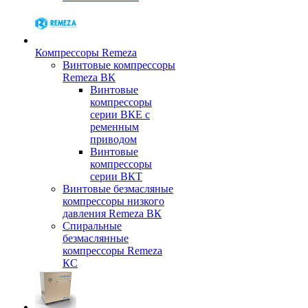
Компрессоры Remeza
Винтовые компрессоры
Remeza ВК
Винтовые
компрессоры
серии ВКЕ с
ременным
приводом
Винтовые
компрессоры
серии ВКТ
Винтовые безмасляные
компрессоры низкого
давления Remeza ВК
Спиральные
безмаслянные
компрессоры Remeza
КС