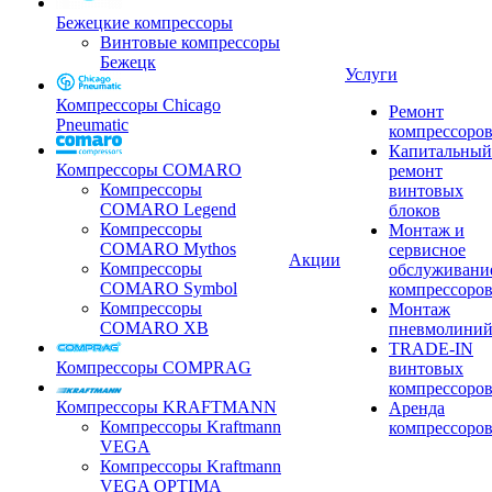
Бежецкие компрессоры
Винтовые компрессоры
Бежецк
Услуги
Компрессоры Chicago
Ремонт
Pneumatic
компрессоро
Капитальный
Компрессоры COMARO
ремонт
Компрессоры
винтовых
COMARO Legend
блоков
Компрессоры
Монтаж и
COMARO Mythos
сервисное
Акции
Компрессоры
обслуживани
COMARO Symbol
компрессоро
Компрессоры
Монтаж
COMARO XB
пневмолини
TRADE-IN
Компрессоры COMPRAG
винтовых
компрессоро
Компрессоры KRAFTMANN
Аренда
Компрессоры Kraftmann
компрессоро
VEGA
Компрессоры Kraftmann
VEGA OPTIMA