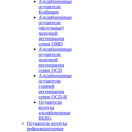
Адсорбционные
осушители
Kraftmann
Адсорбционные
осушители
(модульные)
холодной
регенерации
серии OMD
Адсорбционные
осушители
холодной
регенерации
серии OCD
Адсорбционные
осушители
горячей
регенерации
серии OСD-H
Осушители
воздуха
адсорбционные
BERG
Осушители воздуха
рефрижераторные