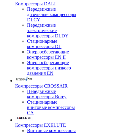
Компрессоры DALI
Передвижные
дизельные компрессоры
DLCY
Передвижные
электрические
компрессоры DLDY
Стационарные
компрессоры DL
Энергосберегающие
компрессоры EN II
Энергосберегающие
компрессоры низкого
давления EN
Компрессоры CROSSAIR
Передвижные
компрессоры Borey
Стационарные
винтовые компрессоры
CA
Компрессоры EXELUTE
Винтовые компрессоры