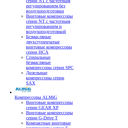
серии NT с частотным
регулированием без
воздухоподготовки
Винтовые компрессоры
серии NT с частотным
регулированием и
воздухоподготовкой
Безмасляные
двухступенчатые
винтовые компрессоры
серии HCA
Спиральные
безмасляные
компрессоры серии SPC
Дизельные
компрессоры серии
SAX
Компрессоры ALMiG
Винтовые компрессоры
серии GEAR XP
Винтовые компрессоры
серии G-Drive T
Компактные винтовые