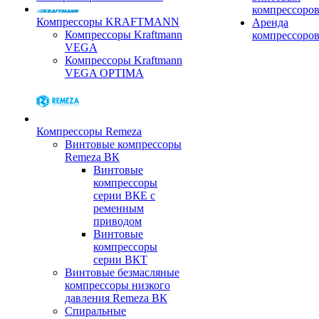
компрессоро
Компрессоры KRAFTMANN
Аренда
Компрессоры Kraftmann
компрессоро
VEGA
Компрессоры Kraftmann
VEGA OPTIMA
Компрессоры Remeza
Винтовые компрессоры
Remeza ВК
Винтовые
компрессоры
серии ВКЕ с
ременным
приводом
Винтовые
компрессоры
серии ВКТ
Винтовые безмасляные
компрессоры низкого
давления Remeza ВК
Спиральные