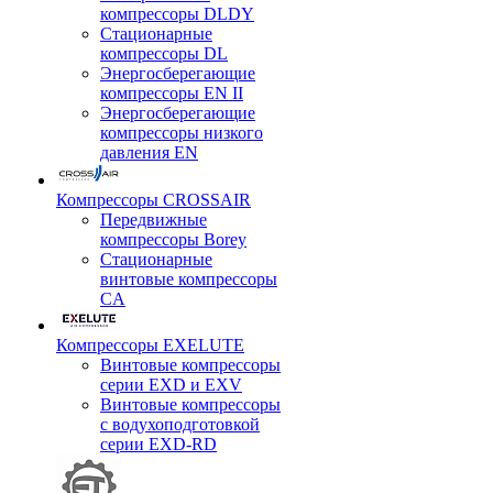
компрессоры DLDY
Стационарные
компрессоры DL
Энергосберегающие
компрессоры EN II
Энергосберегающие
компрессоры низкого
давления EN
Компрессоры CROSSAIR
Передвижные
компрессоры Borey
Стационарные
винтовые компрессоры
CA
Компрессоры EXELUTE
Винтовые компрессоры
серии EXD и EXV
Винтовые компрессоры
с водухоподготовкой
серии EXD-RD