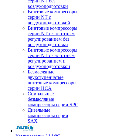
серии NT без
воздухоподготовки
Винтовые компрессоры
серии NT c
воздухоподготовкой
Винтовые компрессоры
серии NT с частотным
регулированием без
воздухоподготовки
Винтовые компрессоры
серии NT с частотным
регулированием и
воздухоподготовкой
Безмасляные
двухступенчатые
винтовые компрессоры
серии HCA
Спиральные
безмасляные
компрессоры серии SPC
Дизельные
компрессоры серии
SAX