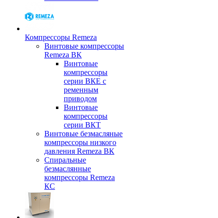
Компрессоры Remeza
Винтовые компрессоры
Remeza ВК
Винтовые
компрессоры
серии ВКЕ с
ременным
приводом
Винтовые
компрессоры
серии ВКТ
Винтовые безмасляные
компрессоры низкого
давления Remeza ВК
Спиральные
безмаслянные
компрессоры Remeza
КС