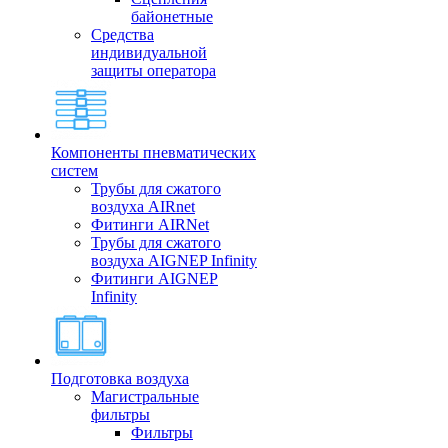
байонетные
Средства
индивидуальной
защиты оператора
Компоненты пневматических
систем
Трубы для сжатого
воздуха AIRnet
Фитинги AIRNet
Трубы для сжатого
воздуха AIGNEP Infinity
Фитинги AIGNEP
Infinity
Подготовка воздуха
Магистральные
фильтры
Фильтры