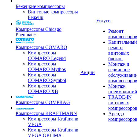
Бежецкие компрессоры
Винтовые компрессоры
Бежецк
Услуги
Компрессоры Chicago
Ремонт
Pneumatic
компрессоро
Капитальный
Компрессоры COMARO
ремонт
Компрессоры
винтовых
COMARO Legend
блоков
Компрессоры
Монтаж и
COMARO Mythos
сервисное
Акции
Компрессоры
обслуживани
COMARO Symbol
компрессоро
Компрессоры
Монтаж
COMARO XB
пневмолини
TRADE-IN
Компрессоры COMPRAG
винтовых
компрессоро
Компрессоры KRAFTMANN
Аренда
Компрессоры Kraftmann
компрессоро
VEGA
Компрессоры Kraftmann
VEGA OPTIMA