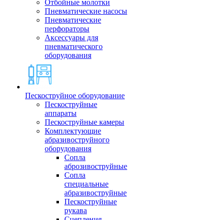
Отбойные молотки
Пневматические насосы
Пневматические
перфораторы
Аксессуары для
пневматического
оборудования
Пескоструйное оборудование
Пескоструйные
аппараты
Пескоструйные камеры
Комплектующие
абразивоструйного
оборудования
Сопла
аброзивоструйные
Сопла
специальные
абразивоструйные
Пескоструйные
рукава
Сцепления