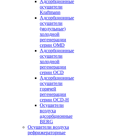
Адсорбционные
осушители
Kraftmann
Адсорбционные
осушители
(модульные)
холодной
регенерации
серии OMD
Адсорбционные
осушители
холодной
регенерации
серии OCD
Адсорбционные
осушители
горячей
регенерации
серии OСD-H
Осушители
воздуха
адсорбционные
BERG
Осушители воздуха
рефрижераторные