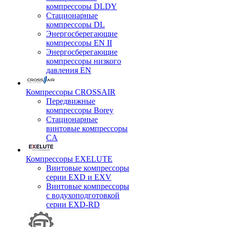
компрессоры DLDY
Стационарные
компрессоры DL
Энергосберегающие
компрессоры EN II
Энергосберегающие
компрессоры низкого
давления EN
Компрессоры CROSSAIR
Передвижные
компрессоры Borey
Стационарные
винтовые компрессоры
CA
Компрессоры EXELUTE
Винтовые компрессоры
серии EXD и EXV
Винтовые компрессоры
с водухоподготовкой
серии EXD-RD