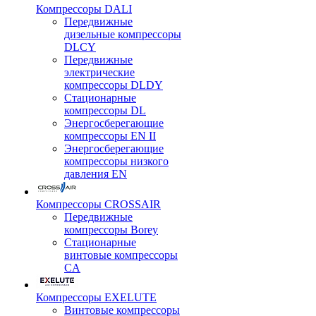
Компрессоры DALI
Передвижные
дизельные компрессоры
DLCY
Передвижные
электрические
компрессоры DLDY
Стационарные
компрессоры DL
Энергосберегающие
компрессоры EN II
Энергосберегающие
компрессоры низкого
давления EN
Компрессоры CROSSAIR
Передвижные
компрессоры Borey
Стационарные
винтовые компрессоры
CA
Компрессоры EXELUTE
Винтовые компрессоры