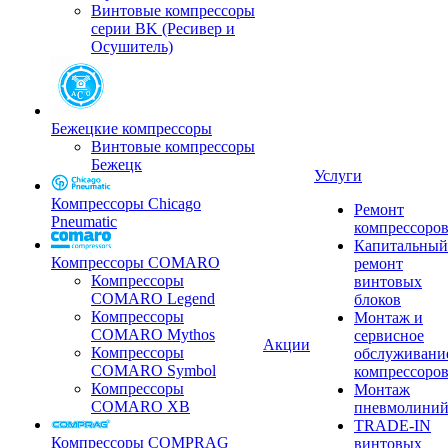
Винтовые компрессоры
серии BK (Ресивер и
Осушитель)
Бежецкие компрессоры
Винтовые компрессоры
Бежецк
Услуги
Компрессоры Chicago
Ремонт
Pneumatic
компрессоро
Капитальный
Компрессоры COMARO
ремонт
Компрессоры
винтовых
COMARO Legend
блоков
Компрессоры
Монтаж и
COMARO Mythos
сервисное
Акции
Компрессоры
обслуживани
COMARO Symbol
компрессоро
Компрессоры
Монтаж
COMARO XB
пневмолини
TRADE-IN
Компрессоры COMPRAG
винтовых