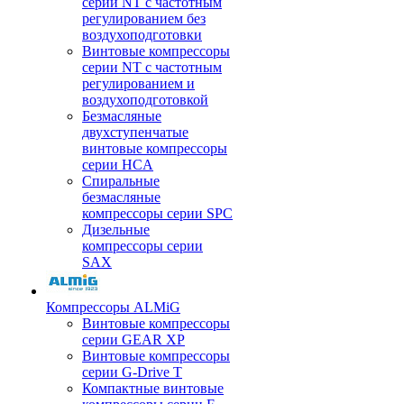
серии NT с частотным
регулированием без
воздухоподготовки
Винтовые компрессоры
серии NT с частотным
регулированием и
воздухоподготовкой
Безмасляные
двухступенчатые
винтовые компрессоры
серии HCA
Спиральные
безмасляные
компрессоры серии SPC
Дизельные
компрессоры серии
SAX
Компрессоры ALMiG
Винтовые компрессоры
серии GEAR XP
Винтовые компрессоры
серии G-Drive T
Компактные винтовые