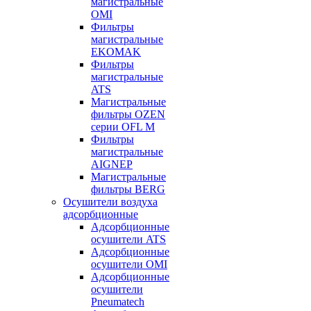
магистральные
OMI
Фильтры
магистральные
EKOMAK
Фильтры
магистральные
ATS
Магистральные
фильтры OZEN
серии OFL M
Фильтры
магистральные
AIGNEP
Магистральные
фильтры BERG
Осушители воздуха
адсорбционные
Адсорбционные
осушители ATS
Адсорбционные
осушители OMI
Адсорбционные
осушители
Pneumatech