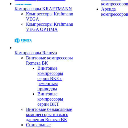
компрессоро
Компрессоры KRAFTMANN
Аренда
Компрессоры Kraftmann
компрессоро
VEGA
Компрессоры Kraftmann
VEGA OPTIMA
Компрессоры Remeza
Винтовые компрессоры
Remeza ВК
Винтовые
компрессоры
серии ВКЕ с
ременным
приводом
Винтовые
компрессоры
серии ВКТ
Винтовые безмасляные
компрессоры низкого
давления Remeza ВК
Спиральные