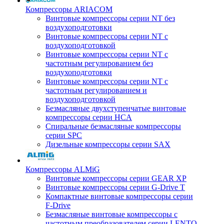
Компрессоры ARIACOM
Винтовые компрессоры серии NT без
воздухоподготовки
Винтовые компрессоры серии NT c
воздухоподготовкой
Винтовые компрессоры серии NT с
частотным регулированием без
воздухоподготовки
Винтовые компрессоры серии NT с
частотным регулированием и
воздухоподготовкой
Безмасляные двухступенчатые винтовые
компрессоры серии HCA
Спиральные безмасляные компрессоры
серии SPC
Дизельные компрессоры серии SAX
Компрессоры ALMiG
Винтовые компрессоры серии GEAR XP
Винтовые компрессоры серии G-Drive T
Компактные винтовые компрессоры серии
F-Drive
Безмасляные винтовые компрессоры с
частотным преобразователем серии LENTO