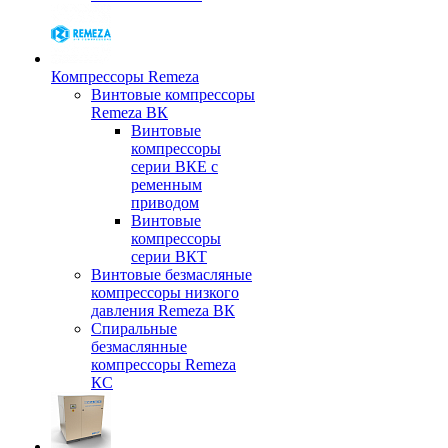
Компрессоры Remeza
Винтовые компрессоры
Remeza ВК
Винтовые
компрессоры
серии ВКЕ с
ременным
приводом
Винтовые
компрессоры
серии ВКТ
Винтовые безмасляные
компрессоры низкого
давления Remeza ВК
Спиральные
безмаслянные
компрессоры Remeza
КС