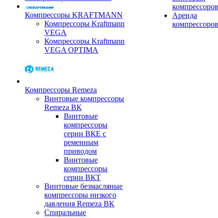
компрессоро
Компрессоры KRAFTMANN
Аренда
Компрессоры Kraftmann
компрессоро
VEGA
Компрессоры Kraftmann
VEGA OPTIMA
Компрессоры Remeza
Винтовые компрессоры
Remeza ВК
Винтовые
компрессоры
серии ВКЕ с
ременным
приводом
Винтовые
компрессоры
серии ВКТ
Винтовые безмасляные
компрессоры низкого
давления Remeza ВК
Спиральные