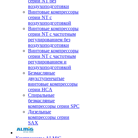
серии NT без
воздухоподготовки
Винтовые компрессоры
серии NT c
воздухоподготовкой
Винтовые компрессоры
серии NT с частотным
регулированием без
воздухоподготовки
Винтовые компрессоры
серии NT с частотным
регулированием и
воздухоподготовкой
Безмасляные
двухступенчатые
винтовые компрессоры
серии HCA
Спиральные
безмасляные
компрессоры серии SPC
Дизельные
компрессоры серии
SAX