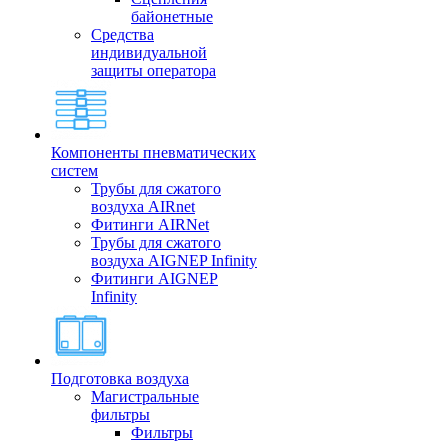
байонетные
Средства
индивидуальной
защиты оператора
Компоненты пневматических
систем
Трубы для сжатого
воздуха AIRnet
Фитинги AIRNet
Трубы для сжатого
воздуха AIGNEP Infinity
Фитинги AIGNEP
Infinity
Подготовка воздуха
Магистральные
фильтры
Фильтры