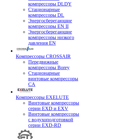
компрессоры DLDY
Стационарные
компрессоры DL
Энергосберегающие
компрессоры EN II
Энергосберегающие
компрессоры низкого
давления EN
Компрессоры CROSSAIR
Передвижные
компрессоры Borey
Стационарные
винтовые компрессоры
CA
Компрессоры EXELUTE
Винтовые компрессоры
серии EXD и EXV
Винтовые компрессоры
с водухоподготовкой
серии EXD-RD