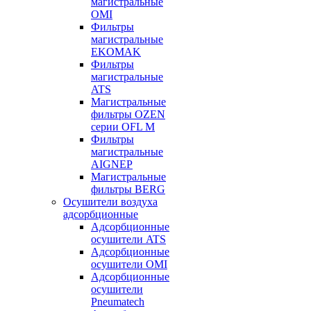
магистральные
OMI
Фильтры
магистральные
EKOMAK
Фильтры
магистральные
ATS
Магистральные
фильтры OZEN
серии OFL M
Фильтры
магистральные
AIGNEP
Магистральные
фильтры BERG
Осушители воздуха
адсорбционные
Адсорбционные
осушители ATS
Адсорбционные
осушители OMI
Адсорбционные
осушители
Pneumatech