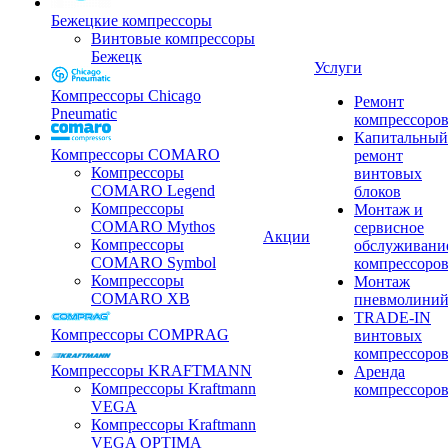
Бежецкие компрессоры
Винтовые компрессоры
Бежецк
Услуги
Компрессоры Chicago
Ремонт
Pneumatic
компрессоро
Капитальный
Компрессоры COMARO
ремонт
Компрессоры
винтовых
COMARO Legend
блоков
Компрессоры
Монтаж и
COMARO Mythos
сервисное
Акции
Компрессоры
обслуживани
COMARO Symbol
компрессоро
Компрессоры
Монтаж
COMARO XB
пневмолини
TRADE-IN
Компрессоры COMPRAG
винтовых
компрессоро
Компрессоры KRAFTMANN
Аренда
Компрессоры Kraftmann
компрессоро
VEGA
Компрессоры Kraftmann
VEGA OPTIMA