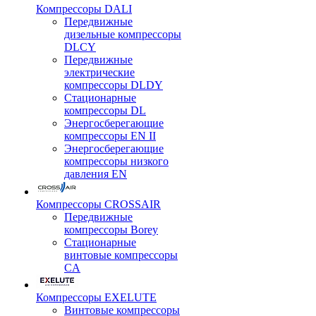
Компрессоры DALI
Передвижные
дизельные компрессоры
DLCY
Передвижные
электрические
компрессоры DLDY
Стационарные
компрессоры DL
Энергосберегающие
компрессоры EN II
Энергосберегающие
компрессоры низкого
давления EN
Компрессоры CROSSAIR
Передвижные
компрессоры Borey
Стационарные
винтовые компрессоры
CA
Компрессоры EXELUTE
Винтовые компрессоры