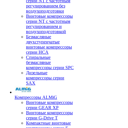
серии NT с частотным
регулированием без
воздухоподготовки
Винтовые компрессоры
серии NT с частотным
регулированием и
воздухоподготовкой
Безмасляные
двухступенчатые
винтовые компрессоры
серии HCA
Спиральные
безмасляные
компрессоры серии SPC
Дизельные
компрессоры серии
SAX
Компрессоры ALMiG
Винтовые компрессоры
серии GEAR XP
Винтовые компрессоры
серии G-Drive T
Компактные винтовые