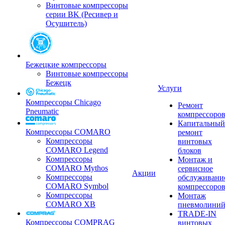
Винтовые компрессоры
серии BK (Ресивер и
Осушитель)
Бежецкие компрессоры
Винтовые компрессоры
Бежецк
Услуги
Компрессоры Chicago
Ремонт
Pneumatic
компрессоро
Капитальный
Компрессоры COMARO
ремонт
Компрессоры
винтовых
COMARO Legend
блоков
Компрессоры
Монтаж и
COMARO Mythos
сервисное
Акции
Компрессоры
обслуживани
COMARO Symbol
компрессоро
Компрессоры
Монтаж
COMARO XB
пневмолини
TRADE-IN
Компрессоры COMPRAG
винтовых