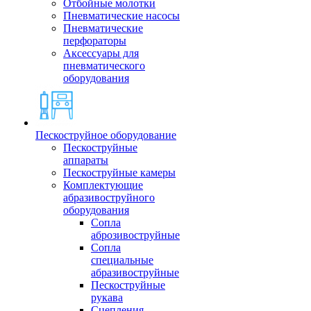
Отбойные молотки
Пневматические насосы
Пневматические
перфораторы
Аксессуары для
пневматического
оборудования
Пескоструйное оборудование
Пескоструйные
аппараты
Пескоструйные камеры
Комплектующие
абразивоструйного
оборудования
Сопла
аброзивоструйные
Сопла
специальные
абразивоструйные
Пескоструйные
рукава
Сцепления