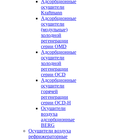
Адсорбционные
осушители
Kraftmann
Адсорбционные
осушители
(модульные)
холодной
регенерации
серии OMD
Адсорбционные
осушители
холодной
регенерации
серии OCD
Адсорбционные
осушители
горячей
регенерации
серии OСD-H
Осушители
воздуха
адсорбционные
BERG
Осушители воздуха
рефрижераторные