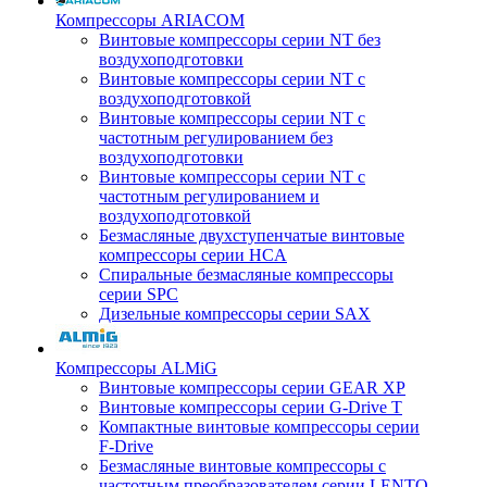
Компрессоры ARIACOM
Винтовые компрессоры серии NT без
воздухоподготовки
Винтовые компрессоры серии NT c
воздухоподготовкой
Винтовые компрессоры серии NT с
частотным регулированием без
воздухоподготовки
Винтовые компрессоры серии NT с
частотным регулированием и
воздухоподготовкой
Безмасляные двухступенчатые винтовые
компрессоры серии HCA
Спиральные безмасляные компрессоры
серии SPC
Дизельные компрессоры серии SAX
Компрессоры ALMiG
Винтовые компрессоры серии GEAR XP
Винтовые компрессоры серии G-Drive T
Компактные винтовые компрессоры серии
F-Drive
Безмасляные винтовые компрессоры с
частотным преобразователем серии LENTO