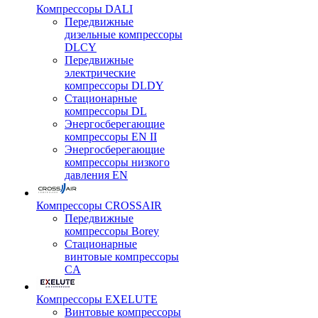
Компрессоры DALI
Передвижные
дизельные компрессоры
DLCY
Передвижные
электрические
компрессоры DLDY
Стационарные
компрессоры DL
Энергосберегающие
компрессоры EN II
Энергосберегающие
компрессоры низкого
давления EN
Компрессоры CROSSAIR
Передвижные
компрессоры Borey
Стационарные
винтовые компрессоры
CA
Компрессоры EXELUTE
Винтовые компрессоры