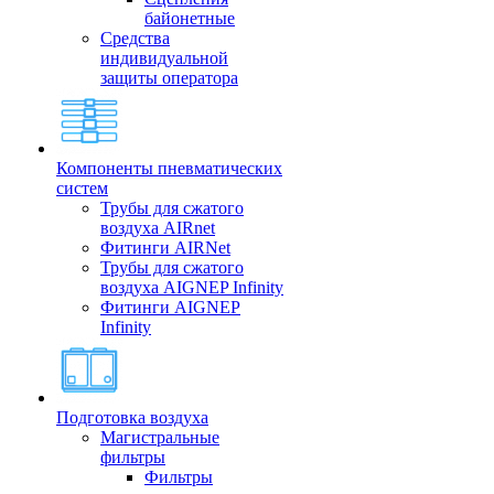
байонетные
Средства
индивидуальной
защиты оператора
Компоненты пневматических
систем
Трубы для сжатого
воздуха AIRnet
Фитинги AIRNet
Трубы для сжатого
воздуха AIGNEP Infinity
Фитинги AIGNEP
Infinity
Подготовка воздуха
Магистральные
фильтры
Фильтры