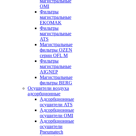
магистральные
OMI
Фильтры
магистральные
EKOMAK
Фильтры
магистральные
ATS
Магистральные
фильтры OZEN
серии OFL M
Фильтры
магистральные
AIGNEP
Магистральные
фильтры BERG
Осушители воздуха
адсорбционные
Адсорбционные
осушители ATS
Адсорбционные
осушители OMI
Адсорбционные
осушители
Pneumatech