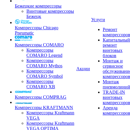
Бежецкие компрессоры
Винтовые компрессоры
Бежецк
Услуги
Компрессоры Chicago
Ремонт
Pneumatic
компрессоро
Капитальный
Компрессоры COMARO
ремонт
Компрессоры
винтовых
COMARO Legend
блоков
Компрессоры
Монтаж и
COMARO Mythos
сервисное
Акции
Компрессоры
обслуживани
COMARO Symbol
компрессоро
Компрессоры
Монтаж
COMARO XB
пневмолини
TRADE-IN
Компрессоры COMPRAG
винтовых
компрессоро
Компрессоры KRAFTMANN
Аренда
Компрессоры Kraftmann
компрессоро
VEGA
Компрессоры Kraftmann
VEGA OPTIMA