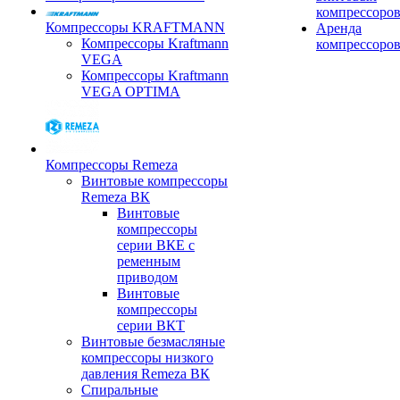
компрессоро
Компрессоры KRAFTMANN
Аренда
Компрессоры Kraftmann
компрессоро
VEGA
Компрессоры Kraftmann
VEGA OPTIMA
Компрессоры Remeza
Винтовые компрессоры
Remeza ВК
Винтовые
компрессоры
серии ВКЕ с
ременным
приводом
Винтовые
компрессоры
серии ВКТ
Винтовые безмасляные
компрессоры низкого
давления Remeza ВК
Спиральные