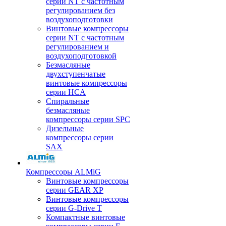
серии NT с частотным
регулированием без
воздухоподготовки
Винтовые компрессоры
серии NT с частотным
регулированием и
воздухоподготовкой
Безмасляные
двухступенчатые
винтовые компрессоры
серии HCA
Спиральные
безмасляные
компрессоры серии SPC
Дизельные
компрессоры серии
SAX
Компрессоры ALMiG
Винтовые компрессоры
серии GEAR XP
Винтовые компрессоры
серии G-Drive T
Компактные винтовые