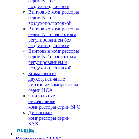
серии NT без
воздухоподготовки
Винтовые компрессоры
серии NT c
воздухоподготовкой
Винтовые компрессоры
серии NT с частотным
регулированием без
воздухоподготовки
Винтовые компрессоры
серии NT с частотным
регулированием и
воздухоподготовкой
Безмасляные
двухступенчатые
винтовые компрессоры
серии HCA
Спиральные
безмасляные
компрессоры серии SPC
Дизельные
компрессоры серии
SAX