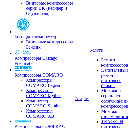
Винтовые компрессоры
серии BK (Ресивер и
Осушитель)
Бежецкие компрессоры
Винтовые компрессоры
Бежецк
Услуги
Компрессоры Chicago
Ремонт
Pneumatic
компрессоро
Капитальный
Компрессоры COMARO
ремонт
Компрессоры
винтовых
COMARO Legend
блоков
Компрессоры
Монтаж и
COMARO Mythos
сервисное
Акции
Компрессоры
обслуживани
COMARO Symbol
компрессоро
Компрессоры
Монтаж
COMARO XB
пневмолини
TRADE-IN
Компрессоры COMPRAG
винтовых