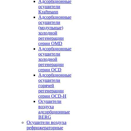
Адсорбционные
осушители
Kraftmann
Адсорбционные
осушители
(модульные)
холодной
регенерации
серии OMD
Адсорбционные
осушители
холодной
регенерации
серии OCD
Адсорбционные
осушители
горячей
регенерации
серии OСD-H
Осушители
воздуха
адсорбционные
BERG
Осушители воздуха
рефрижераторные