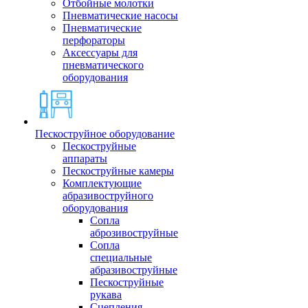
Отбойные молотки
Пневматические насосы
Пневматические
перфораторы
Аксессуары для
пневматического
оборудования
Пескоструйное оборудование
Пескоструйные
аппараты
Пескоструйные камеры
Комплектующие
абразивоструйного
оборудования
Сопла
аброзивоструйные
Сопла
специальные
абразивоструйные
Пескоструйные
рукава
Сцепления