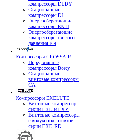
компрессоры DLDY
Стационарные
компрессоры DL
Энергосберегающие
компрессоры EN II
Энергосберегающие
компрессоры низкого
давления EN
Компрессоры CROSSAIR
Передвижные
компрессоры Borey
Стационарные
винтовые компрессоры
CA
Компрессоры EXELUTE
Винтовые компрессоры
серии EXD и EXV
Винтовые компрессоры
с водухоподготовкой
серии EXD-RD