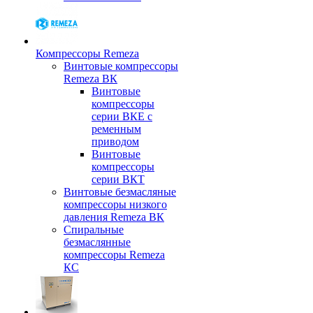
Компрессоры Remeza
Винтовые компрессоры
Remeza ВК
Винтовые
компрессоры
серии ВКЕ с
ременным
приводом
Винтовые
компрессоры
серии ВКТ
Винтовые безмасляные
компрессоры низкого
давления Remeza ВК
Спиральные
безмаслянные
компрессоры Remeza
КС