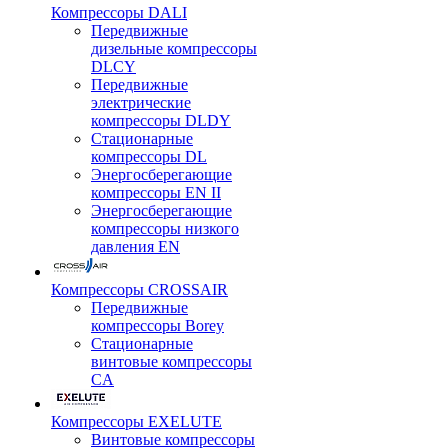
Компрессоры DALI
Передвижные
дизельные компрессоры
DLCY
Передвижные
электрические
компрессоры DLDY
Стационарные
компрессоры DL
Энергосберегающие
компрессоры EN II
Энергосберегающие
компрессоры низкого
давления EN
Компрессоры CROSSAIR
Передвижные
компрессоры Borey
Стационарные
винтовые компрессоры
CA
Компрессоры EXELUTE
Винтовые компрессоры