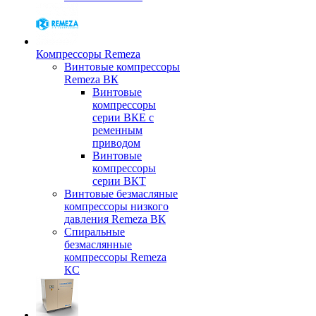
Компрессоры Remeza
Винтовые компрессоры
Remeza ВК
Винтовые
компрессоры
серии ВКЕ с
ременным
приводом
Винтовые
компрессоры
серии ВКТ
Винтовые безмасляные
компрессоры низкого
давления Remeza ВК
Спиральные
безмаслянные
компрессоры Remeza
КС