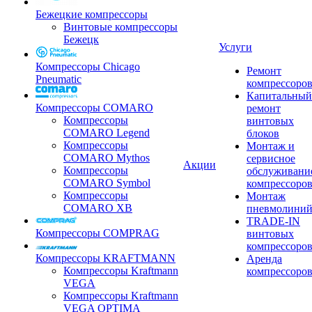
Бежецкие компрессоры
Винтовые компрессоры
Бежецк
Услуги
Компрессоры Chicago
Ремонт
Pneumatic
компрессоро
Капитальный
Компрессоры COMARO
ремонт
Компрессоры
винтовых
COMARO Legend
блоков
Компрессоры
Монтаж и
COMARO Mythos
сервисное
Акции
Компрессоры
обслуживани
COMARO Symbol
компрессоро
Компрессоры
Монтаж
COMARO XB
пневмолини
TRADE-IN
Компрессоры COMPRAG
винтовых
компрессоро
Компрессоры KRAFTMANN
Аренда
Компрессоры Kraftmann
компрессоро
VEGA
Компрессоры Kraftmann
VEGA OPTIMA