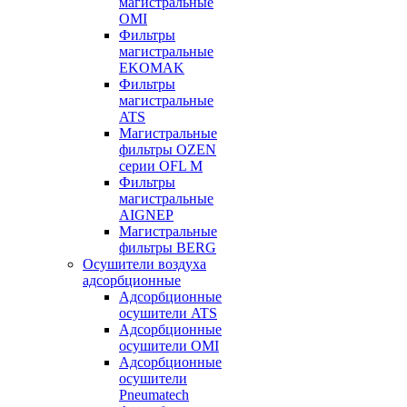
магистральные
OMI
Фильтры
магистральные
EKOMAK
Фильтры
магистральные
ATS
Магистральные
фильтры OZEN
серии OFL M
Фильтры
магистральные
AIGNEP
Магистральные
фильтры BERG
Осушители воздуха
адсорбционные
Адсорбционные
осушители ATS
Адсорбционные
осушители OMI
Адсорбционные
осушители
Pneumatech