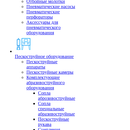
Отбойные молотки
Пневматические насосы
Пневматические
перфораторы
Аксессуары для
пневматического
оборудования
Пескоструйное оборудование
Пескоструйные
аппараты
Пескоструйные камеры
Комплектующие
абразивоструйного
оборудования
Сопла
аброзивоструйные
Сопла
специальные
абразивоструйные
Пескоструйные
рукава
Сцепления