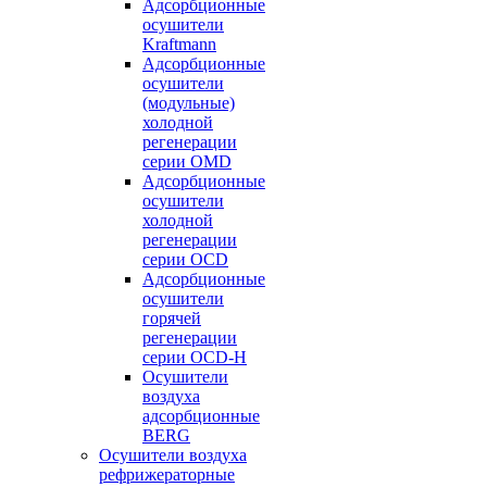
Адсорбционные
осушители
Kraftmann
Адсорбционные
осушители
(модульные)
холодной
регенерации
серии OMD
Адсорбционные
осушители
холодной
регенерации
серии OCD
Адсорбционные
осушители
горячей
регенерации
серии OСD-H
Осушители
воздуха
адсорбционные
BERG
Осушители воздуха
рефрижераторные