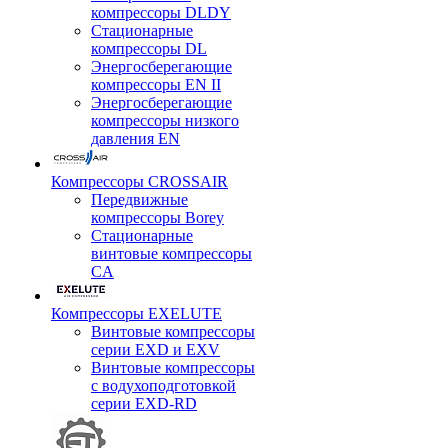
компрессоры DLDY
Стационарные
компрессоры DL
Энергосберегающие
компрессоры EN II
Энергосберегающие
компрессоры низкого
давления EN
Компрессоры CROSSAIR
Передвижные
компрессоры Borey
Стационарные
винтовые компрессоры
CA
Компрессоры EXELUTE
Винтовые компрессоры
серии EXD и EXV
Винтовые компрессоры
с водухоподготовкой
серии EXD-RD