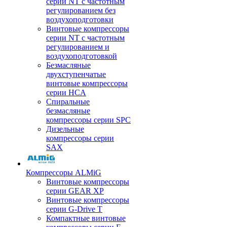
серии NT с частотным
регулированием без
воздухоподготовки
Винтовые компрессоры
серии NT с частотным
регулированием и
воздухоподготовкой
Безмасляные
двухступенчатые
винтовые компрессоры
серии HCA
Спиральные
безмасляные
компрессоры серии SPC
Дизельные
компрессоры серии
SAX
Компрессоры ALMiG
Винтовые компрессоры
серии GEAR XP
Винтовые компрессоры
серии G-Drive T
Компактные винтовые