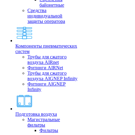
байонетные
Средства
индивидуальной
защиты оператора
Компоненты пневматических
систем
Трубы для сжатого
воздуха AIRnet
Фитинги AIRNet
Трубы для сжатого
воздуха AIGNEP Infinity
Фитинги AIGNEP
Infinity
Подготовка воздуха
Магистральные
фильтры
Фильтры