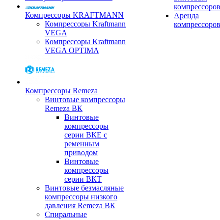
компрессоро
Компрессоры KRAFTMANN
Аренда
Компрессоры Kraftmann
компрессоро
VEGA
Компрессоры Kraftmann
VEGA OPTIMA
Компрессоры Remeza
Винтовые компрессоры
Remeza ВК
Винтовые
компрессоры
серии ВКЕ с
ременным
приводом
Винтовые
компрессоры
серии ВКТ
Винтовые безмасляные
компрессоры низкого
давления Remeza ВК
Спиральные