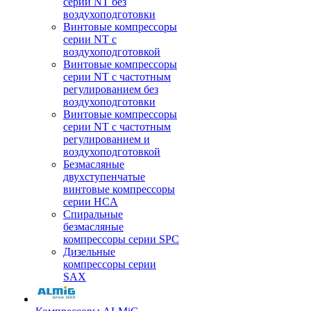
серии NT без
воздухоподготовки
Винтовые компрессоры
серии NT c
воздухоподготовкой
Винтовые компрессоры
серии NT с частотным
регулированием без
воздухоподготовки
Винтовые компрессоры
серии NT с частотным
регулированием и
воздухоподготовкой
Безмасляные
двухступенчатые
винтовые компрессоры
серии HCA
Спиральные
безмасляные
компрессоры серии SPC
Дизельные
компрессоры серии
SAX