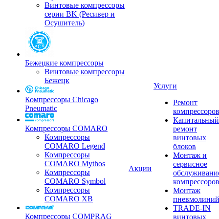
Винтовые компрессоры
серии BK (Ресивер и
Осушитель)
Бежецкие компрессоры
Винтовые компрессоры
Бежецк
Услуги
Компрессоры Chicago
Ремонт
Pneumatic
компрессоро
Капитальный
Компрессоры COMARO
ремонт
Компрессоры
винтовых
COMARO Legend
блоков
Компрессоры
Монтаж и
COMARO Mythos
сервисное
Акции
Компрессоры
обслуживани
COMARO Symbol
компрессоро
Компрессоры
Монтаж
COMARO XB
пневмолини
TRADE-IN
Компрессоры COMPRAG
винтовых