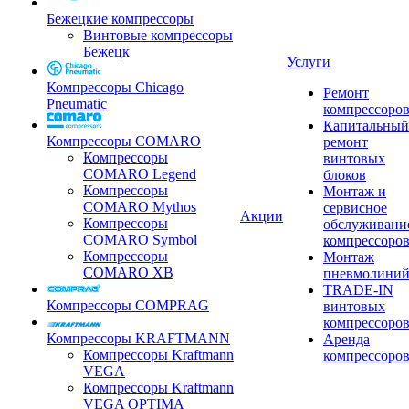
Бежецкие компрессоры
Винтовые компрессоры
Бежецк
Услуги
Компрессоры Chicago
Ремонт
Pneumatic
компрессоро
Капитальный
Компрессоры COMARO
ремонт
Компрессоры
винтовых
COMARO Legend
блоков
Компрессоры
Монтаж и
COMARO Mythos
сервисное
Акции
Компрессоры
обслуживани
COMARO Symbol
компрессоро
Компрессоры
Монтаж
COMARO XB
пневмолини
TRADE-IN
Компрессоры COMPRAG
винтовых
компрессоро
Компрессоры KRAFTMANN
Аренда
Компрессоры Kraftmann
компрессоро
VEGA
Компрессоры Kraftmann
VEGA OPTIMA