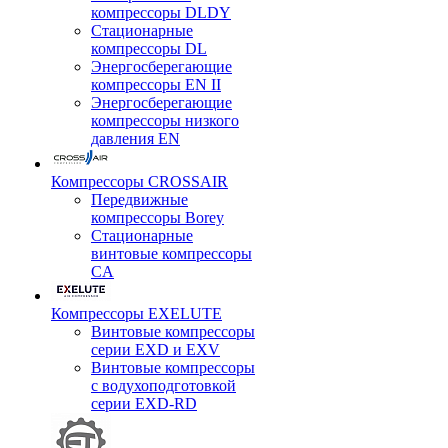
компрессоры DLDY
Стационарные
компрессоры DL
Энергосберегающие
компрессоры EN II
Энергосберегающие
компрессоры низкого
давления EN
Компрессоры CROSSAIR
Передвижные
компрессоры Borey
Стационарные
винтовые компрессоры
CA
Компрессоры EXELUTE
Винтовые компрессоры
серии EXD и EXV
Винтовые компрессоры
с водухоподготовкой
серии EXD-RD