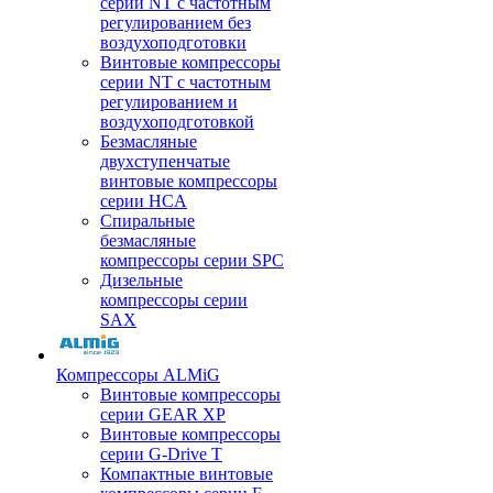
серии NT с частотным
регулированием без
воздухоподготовки
Винтовые компрессоры
серии NT с частотным
регулированием и
воздухоподготовкой
Безмасляные
двухступенчатые
винтовые компрессоры
серии HCA
Спиральные
безмасляные
компрессоры серии SPC
Дизельные
компрессоры серии
SAX
Компрессоры ALMiG
Винтовые компрессоры
серии GEAR XP
Винтовые компрессоры
серии G-Drive T
Компактные винтовые