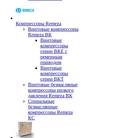
Компрессоры Remeza
Винтовые компрессоры
Remeza ВК
Винтовые
компрессоры
серии ВКЕ с
ременным
приводом
Винтовые
компрессоры
серии ВКТ
Винтовые безмасляные
компрессоры низкого
давления Remeza ВК
Спиральные
безмаслянные
компрессоры Remeza
КС