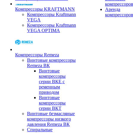
компрессоро
Компрессоры KRAFTMANN
Аренда
Компрессоры Kraftmann
компрессоро
VEGA
Компрессоры Kraftmann
VEGA OPTIMA
Компрессоры Remeza
Винтовые компрессоры
Remeza ВК
Винтовые
компрессоры
серии ВКЕ с
ременным
приводом
Винтовые
компрессоры
серии ВКТ
Винтовые безмасляные
компрессоры низкого
давления Remeza ВК
Спиральные