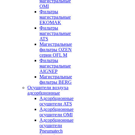
магистральные
OMI
Фильтры
магистральные
EKOMAK
Фильтры
магистральные
ATS
Магистральные
фильтры OZEN
серии OFL M
Фильтры
магистральные
AIGNEP
Магистральные
фильтры BERG
Осушители воздуха
адсорбционные
Адсорбционные
осушители ATS
Адсорбционные
осушители OMI
Адсорбционные
осушители
Pneumatech