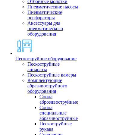
Отбойные молотки
Пневматические насосы
Пневматические
перфораторы
Аксессуары для
пневматического
оборудования
Пескоструйное оборудование
Пескоструйные
аппараты
Пескоструйные камеры
Комплектующие
абразивоструйного
оборудования
Сопла
аброзивоструйные
Сопла
специальные
абразивоструйные
Пескоструйные
рукава
Сцепления