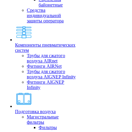
байонетные
Средства
индивидуальной
защиты оператора
Компоненты пневматических
систем
Трубы для сжатого
воздуха AIRnet
Фитинги AIRNet
Трубы для сжатого
воздуха AIGNEP Infinity
Фитинги AIGNEP
Infinity
Подготовка воздуха
Магистральные
фильтры
Фильтры