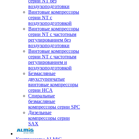
серии NT без
воздухоподготовки
Винтовые компрессоры
серии NT c
воздухоподготовкой
Винтовые компрессоры
серии NT с частотным
регулированием без
воздухоподготовки
Винтовые компрессоры
серии NT с частотным
регулированием и
воздухоподготовкой
Безмасляные
двухступенчатые
винтовые компрессоры
серии HCA
Спиральные
безмасляные
компрессоры серии SPC
Дизельные
компрессоры серии
SAX