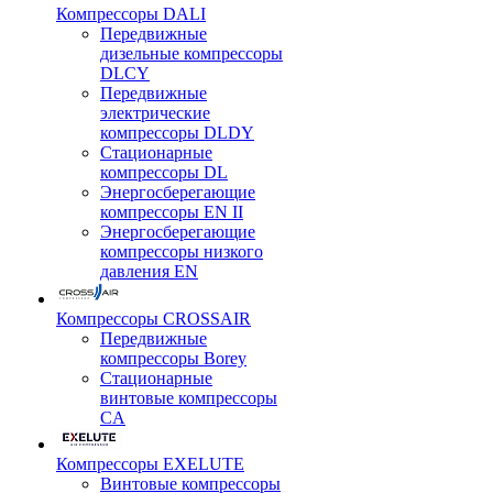
Компрессоры DALI
Передвижные
дизельные компрессоры
DLCY
Передвижные
электрические
компрессоры DLDY
Стационарные
компрессоры DL
Энергосберегающие
компрессоры EN II
Энергосберегающие
компрессоры низкого
давления EN
Компрессоры CROSSAIR
Передвижные
компрессоры Borey
Стационарные
винтовые компрессоры
CA
Компрессоры EXELUTE
Винтовые компрессоры