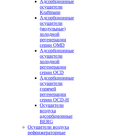
Адсорбционные
осушители
Kraftmann
Адсорбционные
осушители
(модульные)
холодной
регенерации
серии OMD
Адсорбционные
осушители
холодной
регенерации
серии OCD
Адсорбционные
осушители
горячей
регенерации
серии OСD-H
Осушители
воздуха
адсорбционные
BERG
Осушители воздуха
рефрижераторные