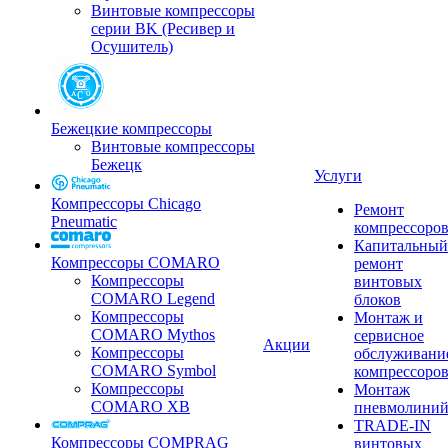
Винтовые компрессоры
серии BK (Ресивер и
Осушитель)
Бежецкие компрессоры
Винтовые компрессоры
Бежецк
Услуги
Компрессоры Chicago
Ремонт
Pneumatic
компрессоро
Капитальный
Компрессоры COMARO
ремонт
Компрессоры
винтовых
COMARO Legend
блоков
Компрессоры
Монтаж и
COMARO Mythos
сервисное
Акции
Компрессоры
обслуживани
COMARO Symbol
компрессоро
Компрессоры
Монтаж
COMARO XB
пневмолини
TRADE-IN
Компрессоры COMPRAG
винтовых