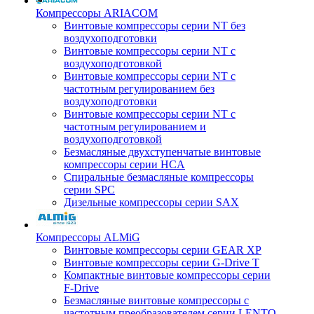
Компрессоры ARIACOM
Винтовые компрессоры серии NT без
воздухоподготовки
Винтовые компрессоры серии NT c
воздухоподготовкой
Винтовые компрессоры серии NT с
частотным регулированием без
воздухоподготовки
Винтовые компрессоры серии NT с
частотным регулированием и
воздухоподготовкой
Безмасляные двухступенчатые винтовые
компрессоры серии HCA
Спиральные безмасляные компрессоры
серии SPC
Дизельные компрессоры серии SAX
Компрессоры ALMiG
Винтовые компрессоры серии GEAR XP
Винтовые компрессоры серии G-Drive T
Компактные винтовые компрессоры серии
F-Drive
Безмасляные винтовые компрессоры с
частотным преобразователем серии LENTO