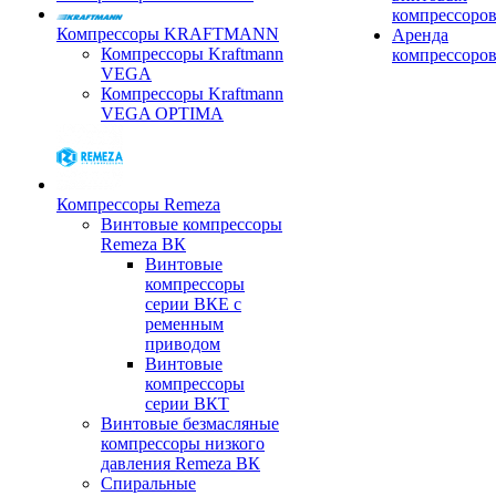
компрессоро
Компрессоры KRAFTMANN
Аренда
Компрессоры Kraftmann
компрессоро
VEGA
Компрессоры Kraftmann
VEGA OPTIMA
Компрессоры Remeza
Винтовые компрессоры
Remeza ВК
Винтовые
компрессоры
серии ВКЕ с
ременным
приводом
Винтовые
компрессоры
серии ВКТ
Винтовые безмасляные
компрессоры низкого
давления Remeza ВК
Спиральные