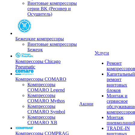
Винтовые компрессоры
серии BK (Ресивер и
Осушитель)
Бежецкие компрессоры
Винтовые компрессоры
Бежецк
Услуги
Компрессоры Chicago
Ремонт
Pneumatic
компрессоро
Капитальный
Компрессоры COMARO
ремонт
Компрессоры
винтовых
COMARO Legend
блоков
Компрессоры
Монтаж и
COMARO Mythos
сервисное
Акции
Компрессоры
обслуживани
COMARO Symbol
компрессоро
Компрессоры
Монтаж
COMARO XB
пневмолини
TRADE-IN
Компрессоры COMPRAG
винтовых