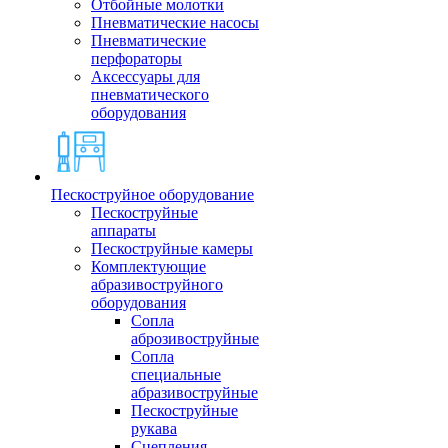
Отбойные молотки
Пневматические насосы
Пневматические
перфораторы
Аксессуары для
пневматического
оборудования
Пескоструйное оборудование
Пескоструйные
аппараты
Пескоструйные камеры
Комплектующие
абразивоструйного
оборудования
Сопла
аброзивоструйные
Сопла
специальные
абразивоструйные
Пескоструйные
рукава
Сцепления