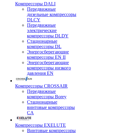
Компрессоры DALI
Передвижные
дизельные компрессоры
DLCY
Передвижные
электрические
компрессоры DLDY
Стационарные
компрессоры DL
Энергосберегающие
компрессоры EN II
Энергосберегающие
компрессоры низкого
давления EN
Компрессоры CROSSAIR
Передвижные
компрессоры Borey
Стационарные
винтовые компрессоры
CA
Компрессоры EXELUTE
Винтовые компрессоры