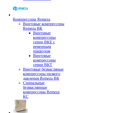
Компрессоры Remeza
Винтовые компрессоры
Remeza ВК
Винтовые
компрессоры
серии ВКЕ с
ременным
приводом
Винтовые
компрессоры
серии ВКТ
Винтовые безмасляные
компрессоры низкого
давления Remeza ВК
Спиральные
безмаслянные
компрессоры Remeza
КС