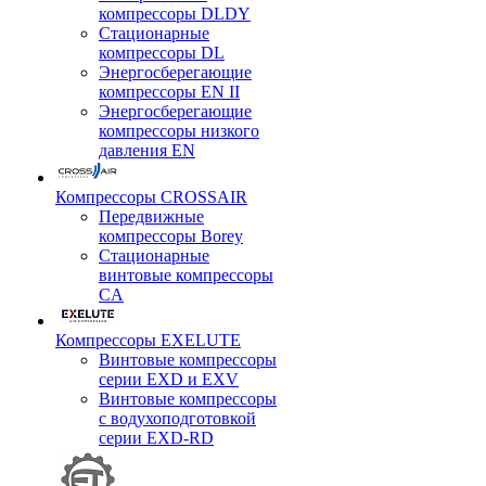
компрессоры DLDY
Стационарные
компрессоры DL
Энергосберегающие
компрессоры EN II
Энергосберегающие
компрессоры низкого
давления EN
Компрессоры CROSSAIR
Передвижные
компрессоры Borey
Стационарные
винтовые компрессоры
CA
Компрессоры EXELUTE
Винтовые компрессоры
серии EXD и EXV
Винтовые компрессоры
с водухоподготовкой
серии EXD-RD