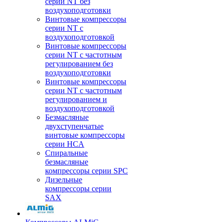
серии NT без
воздухоподготовки
Винтовые компрессоры
серии NT c
воздухоподготовкой
Винтовые компрессоры
серии NT с частотным
регулированием без
воздухоподготовки
Винтовые компрессоры
серии NT с частотным
регулированием и
воздухоподготовкой
Безмасляные
двухступенчатые
винтовые компрессоры
серии HCA
Спиральные
безмасляные
компрессоры серии SPC
Дизельные
компрессоры серии
SAX