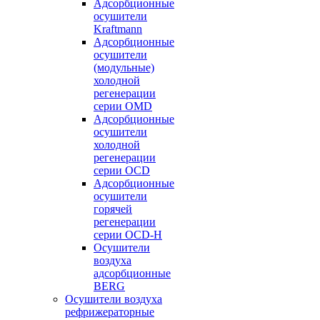
Адсорбционные
осушители
Kraftmann
Адсорбционные
осушители
(модульные)
холодной
регенерации
серии OMD
Адсорбционные
осушители
холодной
регенерации
серии OCD
Адсорбционные
осушители
горячей
регенерации
серии OСD-H
Осушители
воздуха
адсорбционные
BERG
Осушители воздуха
рефрижераторные