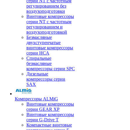
серии NT с частотным
регулированием без
воздухоподготовки
Винтовые компрессоры
серии NT с частотным
регулированием и
воздухоподготовкой
Безмасляные
двухступенчатые
винтовые компрессоры
серии HCA
Спиральные
безмасляные
компрессоры серии SPC
Дизельные
компрессоры серии
SAX
Компрессоры ALMiG
Винтовые компрессоры
серии GEAR XP
Винтовые компрессоры
серии G-Drive T
Компактные винтовые