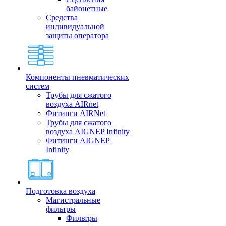
байонетные
Средства
индивидуальной
защиты оператора
Компоненты пневматических
систем
Трубы для сжатого
воздуха AIRnet
Фитинги AIRNet
Трубы для сжатого
воздуха AIGNEP Infinity
Фитинги AIGNEP
Infinity
Подготовка воздуха
Магистральные
фильтры
Фильтры