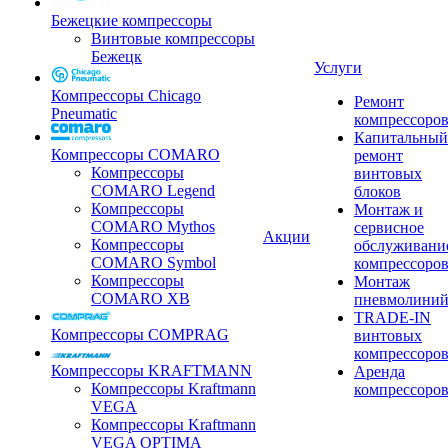
Бежецкие компрессоры
Винтовые компрессоры
Бежецк
Услуги
Компрессоры Chicago
Ремонт
Pneumatic
компрессоро
Капитальный
Компрессоры COMARO
ремонт
Компрессоры
винтовых
COMARO Legend
блоков
Компрессоры
Монтаж и
COMARO Mythos
сервисное
Акции
Компрессоры
обслуживани
COMARO Symbol
компрессоро
Компрессоры
Монтаж
COMARO XB
пневмолини
TRADE-IN
Компрессоры COMPRAG
винтовых
компрессоро
Компрессоры KRAFTMANN
Аренда
Компрессоры Kraftmann
компрессоро
VEGA
Компрессоры Kraftmann
VEGA OPTIMA