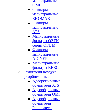
магистральные
OMI
Фильтры
магистральные
EKOMAK
Фильтры
магистральные
ATS
Магистральные
фильтры OZEN
серии OFL M
Фильтры
магистральные
AIGNEP
Магистральные
фильтры BERG
Осушители воздуха
адсорбционные
Адсорбционные
осушители ATS
Адсорбционные
осушители OMI
Адсорбционные
осушители
Pneumatech