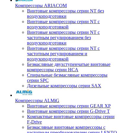
Компрессоры ARIACOM
Винтовые компрессоры серии NT без
воздухоподготовки
Винтовые компрессоры серии NT c
воздухоподготовкой
Винтовые компрессоры серии NT с
частотным регулированием без
воздухоподготовки
Винтовые компрессоры серии NT с
частотным регулированием и
воздухоподготовкой
Безмасляные двухступенчатые винтовые
компрессоры серии HCA
Спиральные безмасляные компрессоры
серии SPC
Дизельные компрессоры серии SAX
Компрессоры ALMiG
Винтовые компрессоры серии GEAR XP
Винтовые компрессоры серии G-Drive T
Компактные винтовые компрессоры серии
F-Drive
Безмасляные винтовые компрессоры с
частотным преобразователем серии LENTO