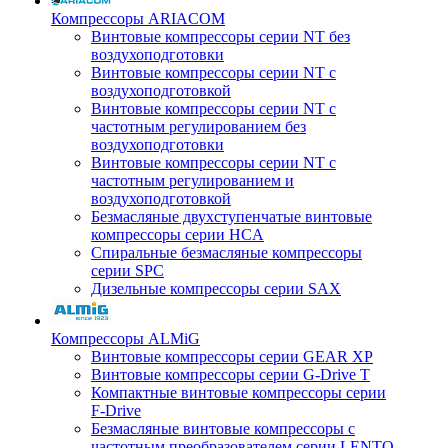
Компрессоры ARIACOM
Винтовые компрессоры серии NT без
воздухоподготовки
Винтовые компрессоры серии NT c
воздухоподготовкой
Винтовые компрессоры серии NT с
частотным регулированием без
воздухоподготовки
Винтовые компрессоры серии NT с
частотным регулированием и
воздухоподготовкой
Безмасляные двухступенчатые винтовые
компрессоры серии HCA
Спиральные безмасляные компрессоры
серии SPC
Дизельные компрессоры серии SAX
Компрессоры ALMiG
Винтовые компрессоры серии GEAR XP
Винтовые компрессоры серии G-Drive T
Компактные винтовые компрессоры серии
F-Drive
Безмасляные винтовые компрессоры с
частотным преобразователем серии LENTO