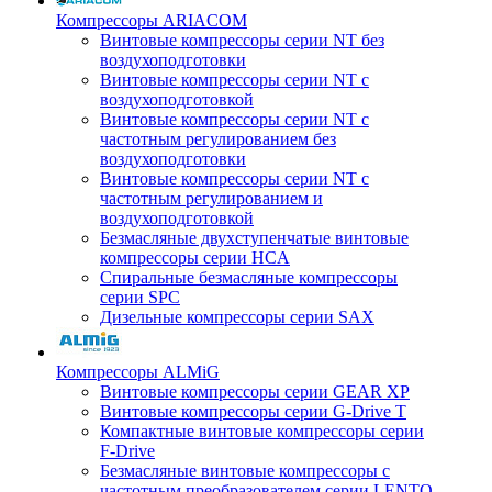
Компрессоры ARIACOM
Винтовые компрессоры серии NT без
воздухоподготовки
Винтовые компрессоры серии NT c
воздухоподготовкой
Винтовые компрессоры серии NT с
частотным регулированием без
воздухоподготовки
Винтовые компрессоры серии NT с
частотным регулированием и
воздухоподготовкой
Безмасляные двухступенчатые винтовые
компрессоры серии HCA
Спиральные безмасляные компрессоры
серии SPC
Дизельные компрессоры серии SAX
Компрессоры ALMiG
Винтовые компрессоры серии GEAR XP
Винтовые компрессоры серии G-Drive T
Компактные винтовые компрессоры серии
F-Drive
Безмасляные винтовые компрессоры с
частотным преобразователем серии LENTO