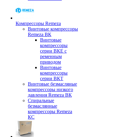
Компрессоры Remeza
Винтовые компрессоры
Remeza ВК
Винтовые
компрессоры
серии ВКЕ с
ременным
приводом
Винтовые
компрессоры
серии ВКТ
Винтовые безмасляные
компрессоры низкого
давления Remeza ВК
Спиральные
безмаслянные
компрессоры Remeza
КС