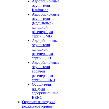
Адсорбционные
осушители
Kraftmann
Адсорбционные
осушители
(модульные)
холодной
регенерации
серии OMD
Адсорбционные
осушители
холодной
регенерации
серии OCD
Адсорбционные
осушители
горячей
регенерации
серии OСD-H
Осушители
воздуха
адсорбционные
BERG
Осушители воздуха
рефрижераторные