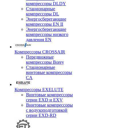
компрессоры DLDY
Стационарные
компрессоры DL
Энергосберегающие
компрессоры EN II
Энергосберегающие
компрессоры низкого
давления EN
Компрессоры CROSSAIR
Передвижные
компрессоры Borey
Стационарные
винтовые компрессоры
CA
Компрессоры EXELUTE
Винтовые компрессоры
серии EXD и EXV
Винтовые компрессоры
с водухоподготовкой
серии EXD-RD