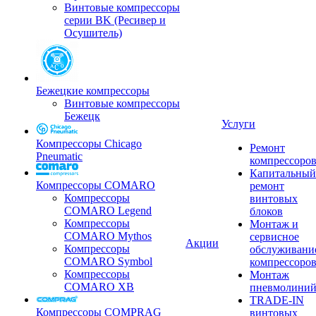
Винтовые компрессоры
серии BK (Ресивер и
Осушитель)
Бежецкие компрессоры
Винтовые компрессоры
Бежецк
Услуги
Компрессоры Chicago
Ремонт
Pneumatic
компрессоро
Капитальный
Компрессоры COMARO
ремонт
Компрессоры
винтовых
COMARO Legend
блоков
Компрессоры
Монтаж и
COMARO Mythos
сервисное
Акции
Компрессоры
обслуживани
COMARO Symbol
компрессоро
Компрессоры
Монтаж
COMARO XB
пневмолини
TRADE-IN
Компрессоры COMPRAG
винтовых