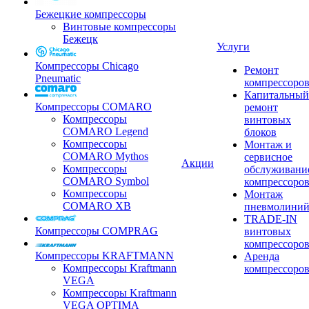
Бежецкие компрессоры
Винтовые компрессоры
Бежецк
Услуги
Компрессоры Chicago
Ремонт
Pneumatic
компрессоро
Капитальный
Компрессоры COMARO
ремонт
Компрессоры
винтовых
COMARO Legend
блоков
Компрессоры
Монтаж и
COMARO Mythos
сервисное
Акции
Компрессоры
обслуживани
COMARO Symbol
компрессоро
Компрессоры
Монтаж
COMARO XB
пневмолини
TRADE-IN
Компрессоры COMPRAG
винтовых
компрессоро
Компрессоры KRAFTMANN
Аренда
Компрессоры Kraftmann
компрессоро
VEGA
Компрессоры Kraftmann
VEGA OPTIMA