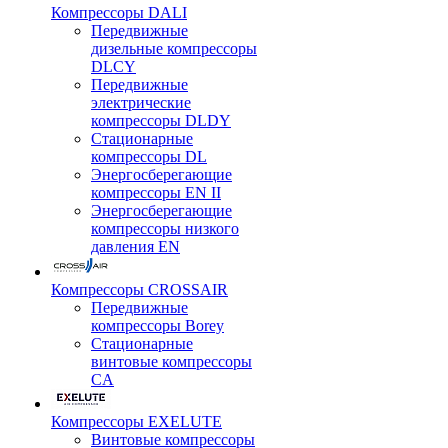
Компрессоры DALI
Передвижные
дизельные компрессоры
DLCY
Передвижные
электрические
компрессоры DLDY
Стационарные
компрессоры DL
Энергосберегающие
компрессоры EN II
Энергосберегающие
компрессоры низкого
давления EN
Компрессоры CROSSAIR
Передвижные
компрессоры Borey
Стационарные
винтовые компрессоры
CA
Компрессоры EXELUTE
Винтовые компрессоры