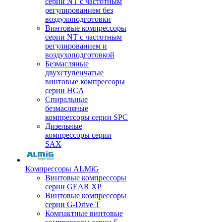
серии NT с частотным
регулированием без
воздухоподготовки
Винтовые компрессоры
серии NT с частотным
регулированием и
воздухоподготовкой
Безмасляные
двухступенчатые
винтовые компрессоры
серии HCA
Спиральные
безмасляные
компрессоры серии SPC
Дизельные
компрессоры серии
SAX
Компрессоры ALMiG
Винтовые компрессоры
серии GEAR XP
Винтовые компрессоры
серии G-Drive T
Компактные винтовые