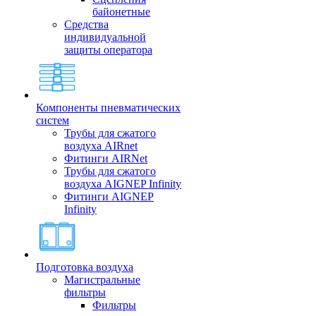
байонетные
Средства
индивидуальной
защиты оператора
Компоненты пневматических
систем
Трубы для сжатого
воздуха AIRnet
Фитинги AIRNet
Трубы для сжатого
воздуха AIGNEP Infinity
Фитинги AIGNEP
Infinity
Подготовка воздуха
Магистральные
фильтры
Фильтры