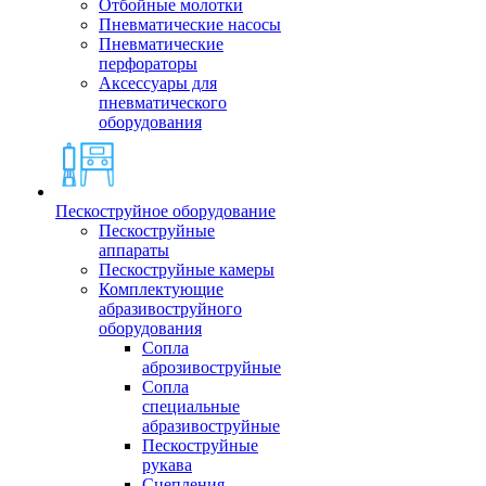
Отбойные молотки
Пневматические насосы
Пневматические
перфораторы
Аксессуары для
пневматического
оборудования
Пескоструйное оборудование
Пескоструйные
аппараты
Пескоструйные камеры
Комплектующие
абразивоструйного
оборудования
Сопла
аброзивоструйные
Сопла
специальные
абразивоструйные
Пескоструйные
рукава
Сцепления