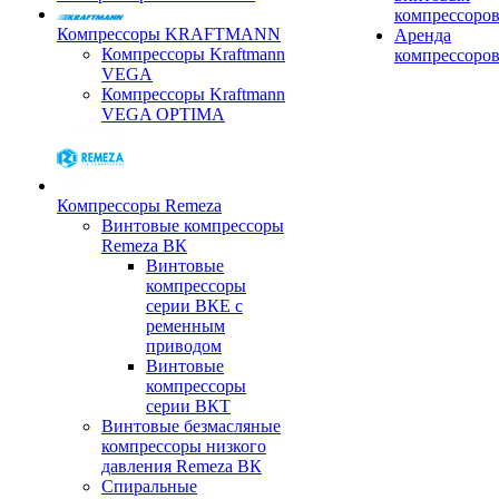
компрессоро
Компрессоры KRAFTMANN
Аренда
Компрессоры Kraftmann
компрессоро
VEGA
Компрессоры Kraftmann
VEGA OPTIMA
Компрессоры Remeza
Винтовые компрессоры
Remeza ВК
Винтовые
компрессоры
серии ВКЕ с
ременным
приводом
Винтовые
компрессоры
серии ВКТ
Винтовые безмасляные
компрессоры низкого
давления Remeza ВК
Спиральные