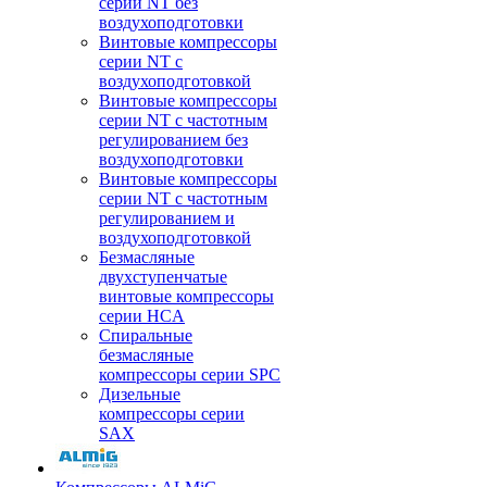
серии NT без
воздухоподготовки
Винтовые компрессоры
серии NT c
воздухоподготовкой
Винтовые компрессоры
серии NT с частотным
регулированием без
воздухоподготовки
Винтовые компрессоры
серии NT с частотным
регулированием и
воздухоподготовкой
Безмасляные
двухступенчатые
винтовые компрессоры
серии HCA
Спиральные
безмасляные
компрессоры серии SPC
Дизельные
компрессоры серии
SAX