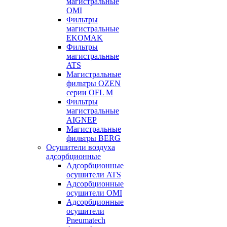
магистральные
OMI
Фильтры
магистральные
EKOMAK
Фильтры
магистральные
ATS
Магистральные
фильтры OZEN
серии OFL M
Фильтры
магистральные
AIGNEP
Магистральные
фильтры BERG
Осушители воздуха
адсорбционные
Адсорбционные
осушители ATS
Адсорбционные
осушители OMI
Адсорбционные
осушители
Pneumatech