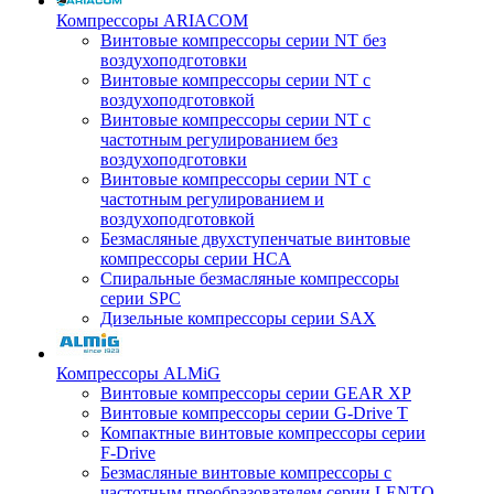
Компрессоры ARIACOM
Винтовые компрессоры серии NT без
воздухоподготовки
Винтовые компрессоры серии NT c
воздухоподготовкой
Винтовые компрессоры серии NT с
частотным регулированием без
воздухоподготовки
Винтовые компрессоры серии NT с
частотным регулированием и
воздухоподготовкой
Безмасляные двухступенчатые винтовые
компрессоры серии HCA
Спиральные безмасляные компрессоры
серии SPC
Дизельные компрессоры серии SAX
Компрессоры ALMiG
Винтовые компрессоры серии GEAR XP
Винтовые компрессоры серии G-Drive T
Компактные винтовые компрессоры серии
F-Drive
Безмасляные винтовые компрессоры с
частотным преобразователем серии LENTO