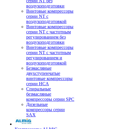
серии NT без
воздухоподготовки
Винтовые компрессоры
серии NT c
воздухоподготовкой
Винтовые компрессоры
серии NT с частотным
регулированием без
воздухоподготовки
Винтовые компрессоры
серии NT с частотным
регулированием и
воздухоподготовкой
Безмасляные
двухступенчатые
винтовые компрессоры
серии HCA
Спиральные
безмасляные
компрессоры серии SPC
Дизельные
компрессоры серии
SAX