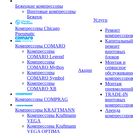
Бежецкие компрессоры
Винтовые компрессоры
Бежецк
Услуги
Компрессоры Chicago
Ремонт
Pneumatic
компрессоро
Капитальный
Компрессоры COMARO
ремонт
Компрессоры
винтовых
COMARO Legend
блоков
Компрессоры
Монтаж и
COMARO Mythos
сервисное
Акции
Компрессоры
обслуживани
COMARO Symbol
компрессоро
Компрессоры
Монтаж
COMARO XB
пневмолини
TRADE-IN
Компрессоры COMPRAG
винтовых
компрессоро
Компрессоры KRAFTMANN
Аренда
Компрессоры Kraftmann
компрессоро
VEGA
Компрессоры Kraftmann
VEGA OPTIMA