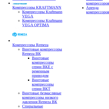
компрессоро
Компрессоры KRAFTMANN
Аренда
Компрессоры Kraftmann
компрессоро
VEGA
Компрессоры Kraftmann
VEGA OPTIMA
Компрессоры Remeza
Винтовые компрессоры
Remeza ВК
Винтовые
компрессоры
серии ВКЕ с
ременным
приводом
Винтовые
компрессоры
серии ВКТ
Винтовые безмасляные
компрессоры низкого
давления Remeza ВК
Спиральные