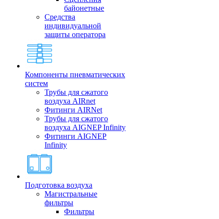
байонетные
Средства
индивидуальной
защиты оператора
Компоненты пневматических
систем
Трубы для сжатого
воздуха AIRnet
Фитинги AIRNet
Трубы для сжатого
воздуха AIGNEP Infinity
Фитинги AIGNEP
Infinity
Подготовка воздуха
Магистральные
фильтры
Фильтры