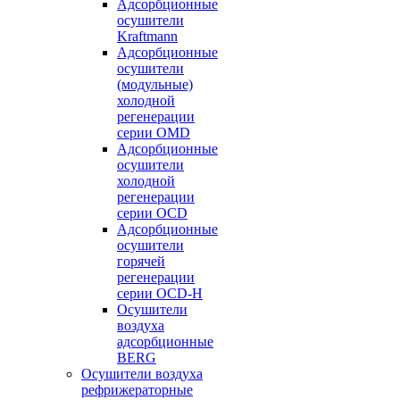
Адсорбционные
осушители
Kraftmann
Адсорбционные
осушители
(модульные)
холодной
регенерации
серии OMD
Адсорбционные
осушители
холодной
регенерации
серии OCD
Адсорбционные
осушители
горячей
регенерации
серии OСD-H
Осушители
воздуха
адсорбционные
BERG
Осушители воздуха
рефрижераторные