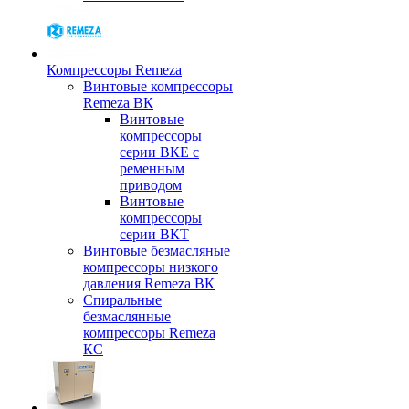
Компрессоры Remeza
Винтовые компрессоры
Remeza ВК
Винтовые
компрессоры
серии ВКЕ с
ременным
приводом
Винтовые
компрессоры
серии ВКТ
Винтовые безмасляные
компрессоры низкого
давления Remeza ВК
Спиральные
безмаслянные
компрессоры Remeza
КС