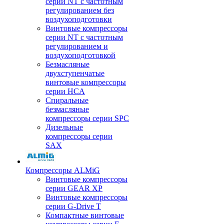
серии NT с частотным
регулированием без
воздухоподготовки
Винтовые компрессоры
серии NT с частотным
регулированием и
воздухоподготовкой
Безмасляные
двухступенчатые
винтовые компрессоры
серии HCA
Спиральные
безмасляные
компрессоры серии SPC
Дизельные
компрессоры серии
SAX
Компрессоры ALMiG
Винтовые компрессоры
серии GEAR XP
Винтовые компрессоры
серии G-Drive T
Компактные винтовые