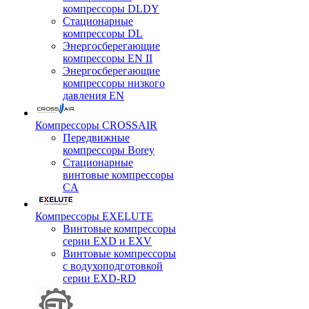
компрессоры DLDY
Стационарные
компрессоры DL
Энергосберегающие
компрессоры EN II
Энергосберегающие
компрессоры низкого
давления EN
Компрессоры CROSSAIR
Передвижные
компрессоры Borey
Стационарные
винтовые компрессоры
CA
Компрессоры EXELUTE
Винтовые компрессоры
серии EXD и EXV
Винтовые компрессоры
с водухоподготовкой
серии EXD-RD