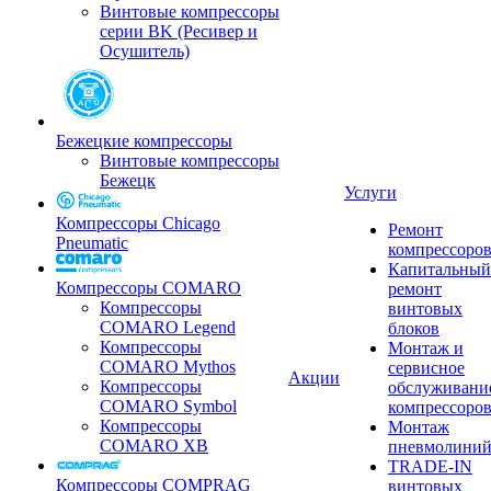
Винтовые компрессоры
серии BK (Ресивер и
Осушитель)
Бежецкие компрессоры
Винтовые компрессоры
Бежецк
Услуги
Компрессоры Chicago
Ремонт
Pneumatic
компрессоро
Капитальный
Компрессоры COMARO
ремонт
Компрессоры
винтовых
COMARO Legend
блоков
Компрессоры
Монтаж и
COMARO Mythos
сервисное
Акции
Компрессоры
обслуживани
COMARO Symbol
компрессоро
Компрессоры
Монтаж
COMARO XB
пневмолини
TRADE-IN
Компрессоры COMPRAG
винтовых