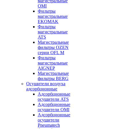
магистральные
OMI
Фильтры
магистральные
EKOMAK
Фильтры
магистральные
ATS
Магистральные
фильтры OZEN
серии OFL M
Фильтры
магистральные
AIGNEP
Магистральные
фильтры BERG
Осушители воздуха
адсорбционные
Адсорбционные
осушители ATS
Адсорбционные
осушители OMI
Адсорбционные
осушители
Pneumatech