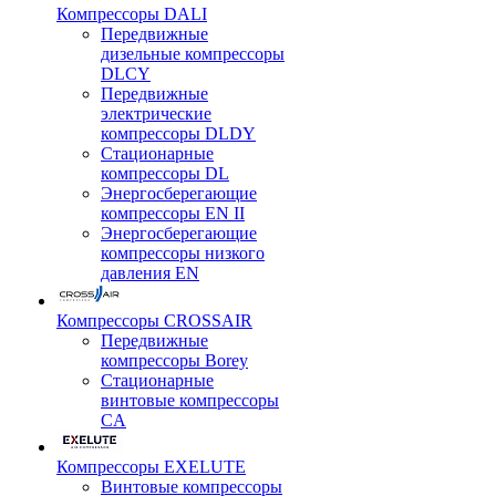
Компрессоры DALI
Передвижные
дизельные компрессоры
DLCY
Передвижные
электрические
компрессоры DLDY
Стационарные
компрессоры DL
Энергосберегающие
компрессоры EN II
Энергосберегающие
компрессоры низкого
давления EN
Компрессоры CROSSAIR
Передвижные
компрессоры Borey
Стационарные
винтовые компрессоры
CA
Компрессоры EXELUTE
Винтовые компрессоры