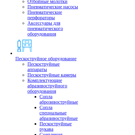
Отбойные молотки
Пневматические насосы
Пневматические
перфораторы
Аксессуары для
пневматического
оборудования
Пескоструйное оборудование
Пескоструйные
аппараты
Пескоструйные камеры
Комплектующие
абразивоструйного
оборудования
Сопла
аброзивоструйные
Сопла
специальные
абразивоструйные
Пескоструйные
рукава
Сцепления