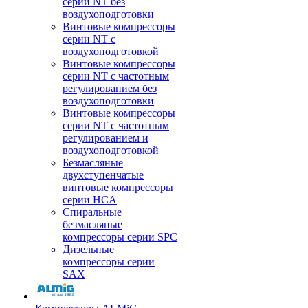
серии NT без
воздухоподготовки
Винтовые компрессоры
серии NT c
воздухоподготовкой
Винтовые компрессоры
серии NT с частотным
регулированием без
воздухоподготовки
Винтовые компрессоры
серии NT с частотным
регулированием и
воздухоподготовкой
Безмасляные
двухступенчатые
винтовые компрессоры
серии HCA
Спиральные
безмасляные
компрессоры серии SPC
Дизельные
компрессоры серии
SAX