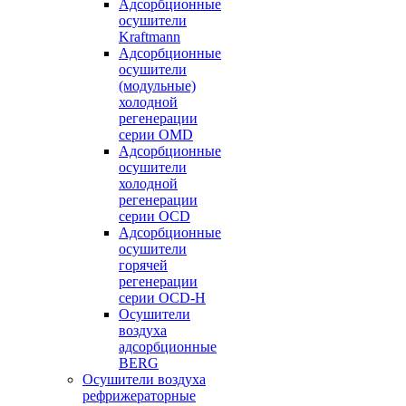
Адсорбционные
осушители
Kraftmann
Адсорбционные
осушители
(модульные)
холодной
регенерации
серии OMD
Адсорбционные
осушители
холодной
регенерации
серии OCD
Адсорбционные
осушители
горячей
регенерации
серии OСD-H
Осушители
воздуха
адсорбционные
BERG
Осушители воздуха
рефрижераторные