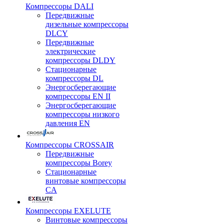
Компрессоры DALI
Передвижные
дизельные компрессоры
DLCY
Передвижные
электрические
компрессоры DLDY
Стационарные
компрессоры DL
Энергосберегающие
компрессоры EN II
Энергосберегающие
компрессоры низкого
давления EN
Компрессоры CROSSAIR
Передвижные
компрессоры Borey
Стационарные
винтовые компрессоры
CA
Компрессоры EXELUTE
Винтовые компрессоры