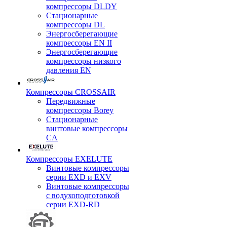
компрессоры DLDY
Стационарные
компрессоры DL
Энергосберегающие
компрессоры EN II
Энергосберегающие
компрессоры низкого
давления EN
Компрессоры CROSSAIR
Передвижные
компрессоры Borey
Стационарные
винтовые компрессоры
CA
Компрессоры EXELUTE
Винтовые компрессоры
серии EXD и EXV
Винтовые компрессоры
с водухоподготовкой
серии EXD-RD