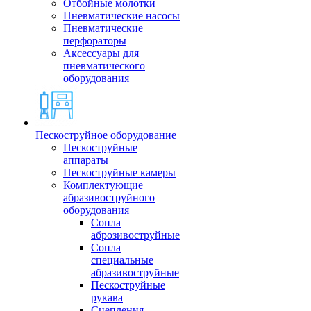
Отбойные молотки
Пневматические насосы
Пневматические
перфораторы
Аксессуары для
пневматического
оборудования
Пескоструйное оборудование
Пескоструйные
аппараты
Пескоструйные камеры
Комплектующие
абразивоструйного
оборудования
Сопла
аброзивоструйные
Сопла
специальные
абразивоструйные
Пескоструйные
рукава
Сцепления