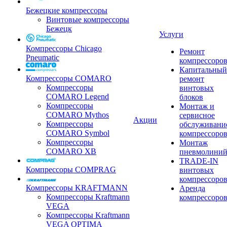
Бежецкие компрессоры
Винтовые компрессоры
Бежецк
Услуги
Компрессоры Chicago
Ремонт
Pneumatic
компрессоро
Капитальный
Компрессоры COMARO
ремонт
Компрессоры
винтовых
COMARO Legend
блоков
Компрессоры
Монтаж и
COMARO Mythos
сервисное
Акции
Компрессоры
обслуживани
COMARO Symbol
компрессоро
Компрессоры
Монтаж
COMARO XB
пневмолини
TRADE-IN
Компрессоры COMPRAG
винтовых
компрессоро
Компрессоры KRAFTMANN
Аренда
Компрессоры Kraftmann
компрессоро
VEGA
Компрессоры Kraftmann
VEGA OPTIMA