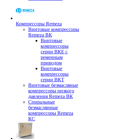
Компрессоры Remeza
Винтовые компрессоры
Remeza ВК
Винтовые
компрессоры
серии ВКЕ с
ременным
приводом
Винтовые
компрессоры
серии ВКТ
Винтовые безмасляные
компрессоры низкого
давления Remeza ВК
Спиральные
безмаслянные
компрессоры Remeza
КС