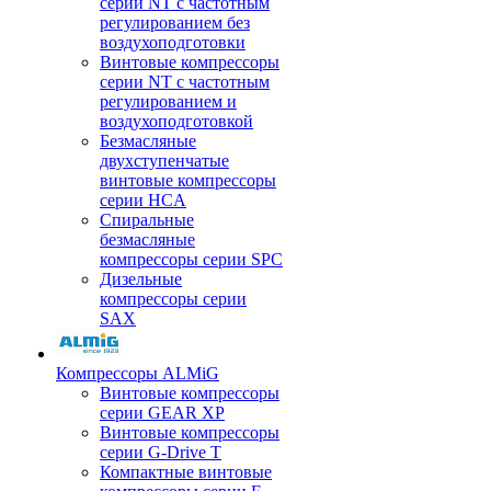
серии NT с частотным
регулированием без
воздухоподготовки
Винтовые компрессоры
серии NT с частотным
регулированием и
воздухоподготовкой
Безмасляные
двухступенчатые
винтовые компрессоры
серии HCA
Спиральные
безмасляные
компрессоры серии SPC
Дизельные
компрессоры серии
SAX
Компрессоры ALMiG
Винтовые компрессоры
серии GEAR XP
Винтовые компрессоры
серии G-Drive T
Компактные винтовые