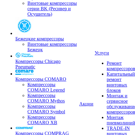
Винтовые компрессоры
серии BK (Ресивер и
Осушитель)
Бежецкие компрессоры
Винтовые компрессоры
Бежецк
Услуги
Компрессоры Chicago
Ремонт
Pneumatic
компрессоро
Капитальный
Компрессоры COMARO
ремонт
Компрессоры
винтовых
COMARO Legend
блоков
Компрессоры
Монтаж и
COMARO Mythos
сервисное
Акции
Компрессоры
обслуживани
COMARO Symbol
компрессоро
Компрессоры
Монтаж
COMARO XB
пневмолини
TRADE-IN
Компрессоры COMPRAG
винтовых