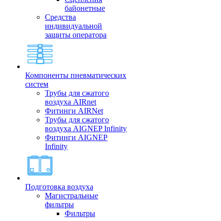
байонетные
Средства
индивидуальной
защиты оператора
Компоненты пневматических
систем
Трубы для сжатого
воздуха AIRnet
Фитинги AIRNet
Трубы для сжатого
воздуха AIGNEP Infinity
Фитинги AIGNEP
Infinity
Подготовка воздуха
Магистральные
фильтры
Фильтры