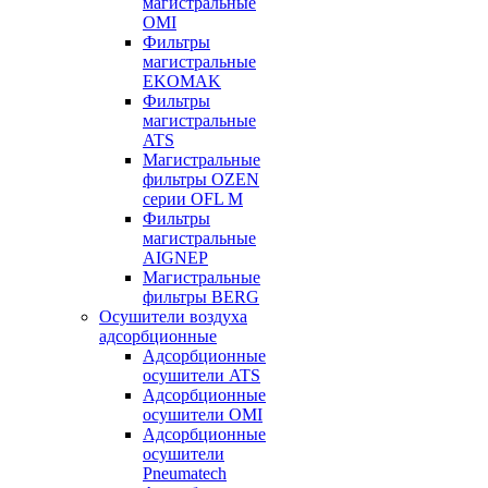
магистральные
OMI
Фильтры
магистральные
EKOMAK
Фильтры
магистральные
ATS
Магистральные
фильтры OZEN
серии OFL M
Фильтры
магистральные
AIGNEP
Магистральные
фильтры BERG
Осушители воздуха
адсорбционные
Адсорбционные
осушители ATS
Адсорбционные
осушители OMI
Адсорбционные
осушители
Pneumatech