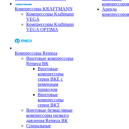
компрессоро
Компрессоры KRAFTMANN
Аренда
Компрессоры Kraftmann
компрессоро
VEGA
Компрессоры Kraftmann
VEGA OPTIMA
Компрессоры Remeza
Винтовые компрессоры
Remeza ВК
Винтовые
компрессоры
серии ВКЕ с
ременным
приводом
Винтовые
компрессоры
серии ВКТ
Винтовые безмасляные
компрессоры низкого
давления Remeza ВК
Спиральные