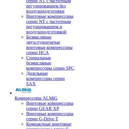
серии NT с частотным
регулированием без
воздухоподготовки
Винтовые компрессоры
серии NT с частотным
регулированием и
воздухоподготовкой
Безмасляные
двухступенчатые
винтовые компрессоры
серии HCA
Спиральные
безмасляные
компрессоры серии SPC
Дизельные
компрессоры серии
SAX
Компрессоры ALMiG
Винтовые компрессоры
серии GEAR XP
Винтовые компрессоры
серии G-Drive T
Компактные винтовые