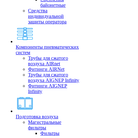
байонетные
Средства
индивидуальной
защиты оператора
Компоненты пневматических
систем
Трубы для сжатого
воздуха AIRnet
Фитинги AIRNet
Трубы для сжатого
воздуха AIGNEP Infinity
Фитинги AIGNEP
Infinity
Подготовка воздуха
Магистральные
фильтры
Фильтры