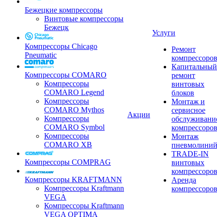
Бежецкие компрессоры
Винтовые компрессоры
Бежецк
Услуги
Компрессоры Chicago
Ремонт
Pneumatic
компрессоро
Капитальный
Компрессоры COMARO
ремонт
Компрессоры
винтовых
COMARO Legend
блоков
Компрессоры
Монтаж и
COMARO Mythos
сервисное
Акции
Компрессоры
обслуживани
COMARO Symbol
компрессоро
Компрессоры
Монтаж
COMARO XB
пневмолини
TRADE-IN
Компрессоры COMPRAG
винтовых
компрессоро
Компрессоры KRAFTMANN
Аренда
Компрессоры Kraftmann
компрессоро
VEGA
Компрессоры Kraftmann
VEGA OPTIMA