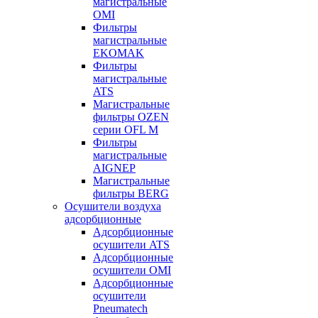
магистральные
OMI
Фильтры
магистральные
EKOMAK
Фильтры
магистральные
ATS
Магистральные
фильтры OZEN
серии OFL M
Фильтры
магистральные
AIGNEP
Магистральные
фильтры BERG
Осушители воздуха
адсорбционные
Адсорбционные
осушители ATS
Адсорбционные
осушители OMI
Адсорбционные
осушители
Pneumatech