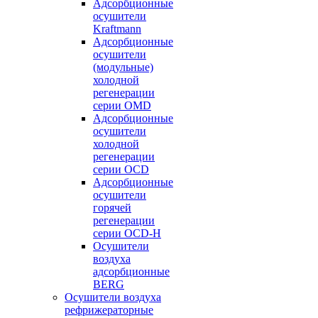
Адсорбционные
осушители
Kraftmann
Адсорбционные
осушители
(модульные)
холодной
регенерации
серии OMD
Адсорбционные
осушители
холодной
регенерации
серии OCD
Адсорбционные
осушители
горячей
регенерации
серии OСD-H
Осушители
воздуха
адсорбционные
BERG
Осушители воздуха
рефрижераторные