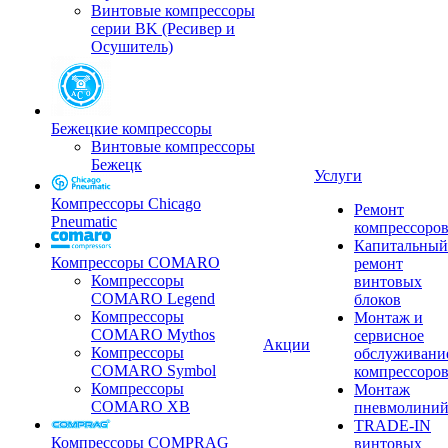
Винтовые компрессоры
серии BK (Ресивер и
Осушитель)
Бежецкие компрессоры
Винтовые компрессоры
Бежецк
Услуги
Компрессоры Chicago
Ремонт
Pneumatic
компрессоро
Капитальный
Компрессоры COMARO
ремонт
Компрессоры
винтовых
COMARO Legend
блоков
Компрессоры
Монтаж и
COMARO Mythos
сервисное
Акции
Компрессоры
обслуживани
COMARO Symbol
компрессоро
Компрессоры
Монтаж
COMARO XB
пневмолини
TRADE-IN
Компрессоры COMPRAG
винтовых