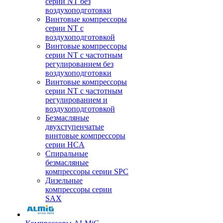
серии NT без
воздухоподготовки
Винтовые компрессоры
серии NT c
воздухоподготовкой
Винтовые компрессоры
серии NT с частотным
регулированием без
воздухоподготовки
Винтовые компрессоры
серии NT с частотным
регулированием и
воздухоподготовкой
Безмасляные
двухступенчатые
винтовые компрессоры
серии HCA
Спиральные
безмасляные
компрессоры серии SPC
Дизельные
компрессоры серии
SAX