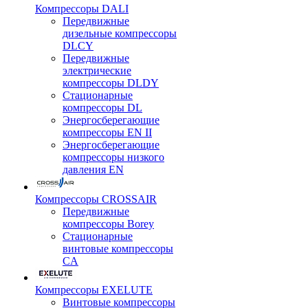
Компрессоры DALI
Передвижные
дизельные компрессоры
DLCY
Передвижные
электрические
компрессоры DLDY
Стационарные
компрессоры DL
Энергосберегающие
компрессоры EN II
Энергосберегающие
компрессоры низкого
давления EN
Компрессоры CROSSAIR
Передвижные
компрессоры Borey
Стационарные
винтовые компрессоры
CA
Компрессоры EXELUTE
Винтовые компрессоры