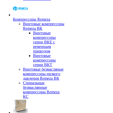
Компрессоры Remeza
Винтовые компрессоры
Remeza ВК
Винтовые
компрессоры
серии ВКЕ с
ременным
приводом
Винтовые
компрессоры
серии ВКТ
Винтовые безмасляные
компрессоры низкого
давления Remeza ВК
Спиральные
безмаслянные
компрессоры Remeza
КС