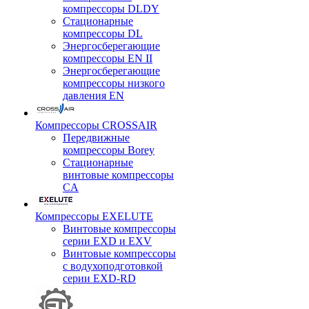
компрессоры DLDY
Стационарные
компрессоры DL
Энергосберегающие
компрессоры EN II
Энергосберегающие
компрессоры низкого
давления EN
Компрессоры CROSSAIR
Передвижные
компрессоры Borey
Стационарные
винтовые компрессоры
CA
Компрессоры EXELUTE
Винтовые компрессоры
серии EXD и EXV
Винтовые компрессоры
с водухоподготовкой
серии EXD-RD