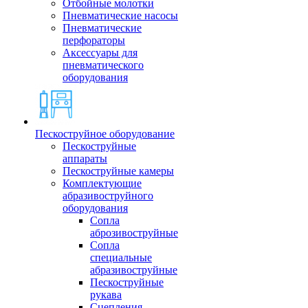
Отбойные молотки
Пневматические насосы
Пневматические
перфораторы
Аксессуары для
пневматического
оборудования
Пескоструйное оборудование
Пескоструйные
аппараты
Пескоструйные камеры
Комплектующие
абразивоструйного
оборудования
Сопла
аброзивоструйные
Сопла
специальные
абразивоструйные
Пескоструйные
рукава
Сцепления