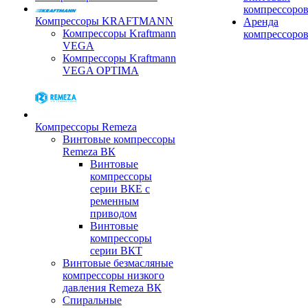
компрессоро
Компрессоры KRAFTMANN
Аренда
Компрессоры Kraftmann
компрессоро
VEGA
Компрессоры Kraftmann
VEGA OPTIMA
Компрессоры Remeza
Винтовые компрессоры
Remeza ВК
Винтовые
компрессоры
серии ВКЕ с
ременным
приводом
Винтовые
компрессоры
серии ВКТ
Винтовые безмасляные
компрессоры низкого
давления Remeza ВК
Спиральные