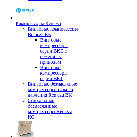
Компрессоры Remeza
Винтовые компрессоры
Remeza ВК
Винтовые
компрессоры
серии ВКЕ с
ременным
приводом
Винтовые
компрессоры
серии ВКТ
Винтовые безмасляные
компрессоры низкого
давления Remeza ВК
Спиральные
безмаслянные
компрессоры Remeza
КС