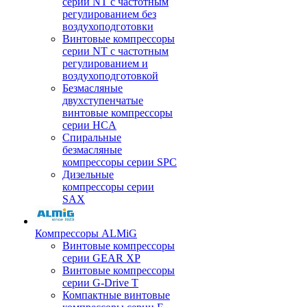
серии NT с частотным
регулированием без
воздухоподготовки
Винтовые компрессоры
серии NT с частотным
регулированием и
воздухоподготовкой
Безмасляные
двухступенчатые
винтовые компрессоры
серии HCA
Спиральные
безмасляные
компрессоры серии SPC
Дизельные
компрессоры серии
SAX
Компрессоры ALMiG
Винтовые компрессоры
серии GEAR XP
Винтовые компрессоры
серии G-Drive T
Компактные винтовые