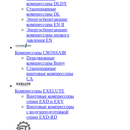
компрессоры DLDY
Стационарные
компрессоры DL
Энергосберегающие
компрессоры EN II
Энергосберегающие
компрессоры низкого
давления EN
Компрессоры CROSSAIR
Передвижные
компрессоры Borey
Стационарные
винтовые компрессоры
CA
Компрессоры EXELUTE
Винтовые компрессоры
серии EXD и EXV
Винтовые компрессоры
с водухоподготовкой
серии EXD-RD