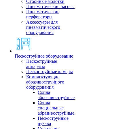
Отбойные молотки
Пневматические насосы
Пневматические
перфораторы
Аксессуары для
пневматического
оборудования
Пескоструйное оборудование
Пескоструйные
аппараты
Пескоструйные камеры
Комплектующие
абразивоструйного
оборудования
Сопла
аброзивоструйные
Сопла
специальные
абразивоструйные
Пескоструйные
рукава
Сцепления