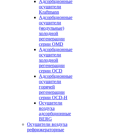
Адсорбционные
осушители
Kraftmann
Адсорбционные
осушители
(модульные)
холодной
регенерации
серии OMD
Адсорбционные
осушители
холодной
регенерации
серии OCD
Адсорбционные
осушители
горячей
регенерации
серии OСD-H
Осушители
воздуха
адсорбционные
BERG
Осушители воздуха
рефрижераторные