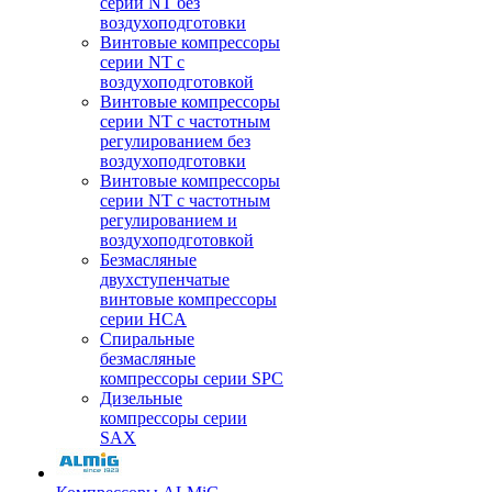
серии NT без
воздухоподготовки
Винтовые компрессоры
серии NT c
воздухоподготовкой
Винтовые компрессоры
серии NT с частотным
регулированием без
воздухоподготовки
Винтовые компрессоры
серии NT с частотным
регулированием и
воздухоподготовкой
Безмасляные
двухступенчатые
винтовые компрессоры
серии HCA
Спиральные
безмасляные
компрессоры серии SPC
Дизельные
компрессоры серии
SAX