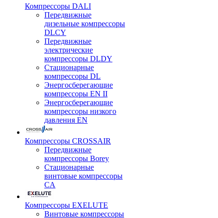
Компрессоры DALI
Передвижные
дизельные компрессоры
DLCY
Передвижные
электрические
компрессоры DLDY
Стационарные
компрессоры DL
Энергосберегающие
компрессоры EN II
Энергосберегающие
компрессоры низкого
давления EN
Компрессоры CROSSAIR
Передвижные
компрессоры Borey
Стационарные
винтовые компрессоры
CA
Компрессоры EXELUTE
Винтовые компрессоры