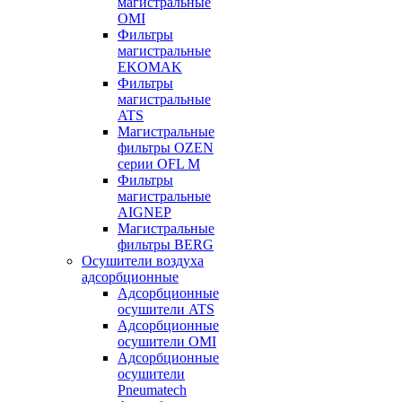
магистральные
OMI
Фильтры
магистральные
EKOMAK
Фильтры
магистральные
ATS
Магистральные
фильтры OZEN
серии OFL M
Фильтры
магистральные
AIGNEP
Магистральные
фильтры BERG
Осушители воздуха
адсорбционные
Адсорбционные
осушители ATS
Адсорбционные
осушители OMI
Адсорбционные
осушители
Pneumatech