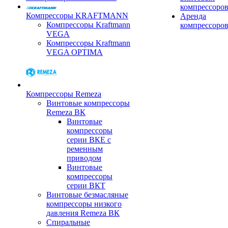
компрессоро
Компрессоры KRAFTMANN
Аренда
Компрессоры Kraftmann
компрессоро
VEGA
Компрессоры Kraftmann
VEGA OPTIMA
Компрессоры Remeza
Винтовые компрессоры
Remeza ВК
Винтовые
компрессоры
серии ВКЕ с
ременным
приводом
Винтовые
компрессоры
серии ВКТ
Винтовые безмасляные
компрессоры низкого
давления Remeza ВК
Спиральные