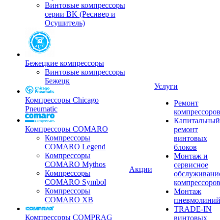
Винтовые компрессоры
серии BK (Ресивер и
Осушитель)
Бежецкие компрессоры
Винтовые компрессоры
Бежецк
Услуги
Компрессоры Chicago
Ремонт
Pneumatic
компрессоро
Капитальный
Компрессоры COMARO
ремонт
Компрессоры
винтовых
COMARO Legend
блоков
Компрессоры
Монтаж и
COMARO Mythos
сервисное
Акции
Компрессоры
обслуживани
COMARO Symbol
компрессоро
Компрессоры
Монтаж
COMARO XB
пневмолини
TRADE-IN
Компрессоры COMPRAG
винтовых