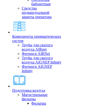
байонетные
Средства
индивидуальной
защиты оператора
Компоненты пневматических
систем
Трубы для сжатого
воздуха AIRnet
Фитинги AIRNet
Трубы для сжатого
воздуха AIGNEP Infinity
Фитинги AIGNEP
Infinity
Подготовка воздуха
Магистральные
фильтры
Фильтры