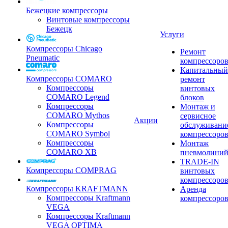
Бежецкие компрессоры
Винтовые компрессоры
Бежецк
Услуги
Компрессоры Chicago
Ремонт
Pneumatic
компрессоро
Капитальный
Компрессоры COMARO
ремонт
Компрессоры
винтовых
COMARO Legend
блоков
Компрессоры
Монтаж и
COMARO Mythos
сервисное
Акции
Компрессоры
обслуживани
COMARO Symbol
компрессоро
Компрессоры
Монтаж
COMARO XB
пневмолини
TRADE-IN
Компрессоры COMPRAG
винтовых
компрессоро
Компрессоры KRAFTMANN
Аренда
Компрессоры Kraftmann
компрессоро
VEGA
Компрессоры Kraftmann
VEGA OPTIMA