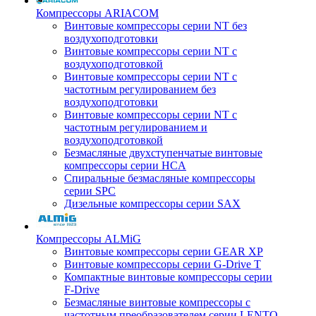
Компрессоры ARIACOM
Винтовые компрессоры серии NT без
воздухоподготовки
Винтовые компрессоры серии NT c
воздухоподготовкой
Винтовые компрессоры серии NT с
частотным регулированием без
воздухоподготовки
Винтовые компрессоры серии NT с
частотным регулированием и
воздухоподготовкой
Безмасляные двухступенчатые винтовые
компрессоры серии HCA
Спиральные безмасляные компрессоры
серии SPC
Дизельные компрессоры серии SAX
Компрессоры ALMiG
Винтовые компрессоры серии GEAR XP
Винтовые компрессоры серии G-Drive T
Компактные винтовые компрессоры серии
F-Drive
Безмасляные винтовые компрессоры с
частотным преобразователем серии LENTO