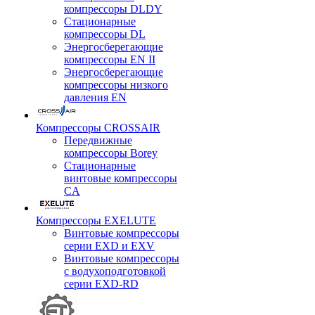
компрессоры DLDY
Стационарные
компрессоры DL
Энергосберегающие
компрессоры EN II
Энергосберегающие
компрессоры низкого
давления EN
Компрессоры CROSSAIR
Передвижные
компрессоры Borey
Стационарные
винтовые компрессоры
CA
Компрессоры EXELUTE
Винтовые компрессоры
серии EXD и EXV
Винтовые компрессоры
с водухоподготовкой
серии EXD-RD