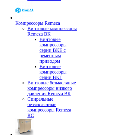
Компрессоры Remeza
Винтовые компрессоры
Remeza ВК
Винтовые
компрессоры
серии ВКЕ с
ременным
приводом
Винтовые
компрессоры
серии ВКТ
Винтовые безмасляные
компрессоры низкого
давления Remeza ВК
Спиральные
безмаслянные
компрессоры Remeza
КС