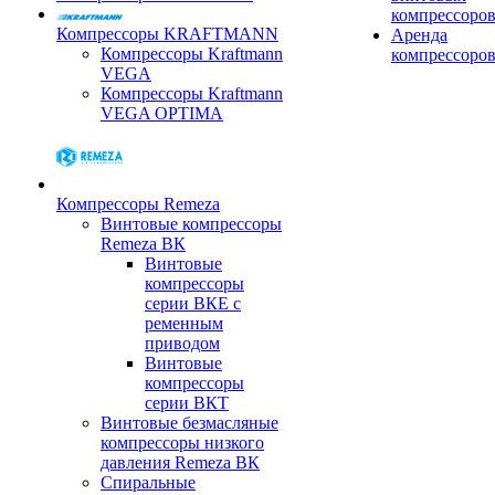
компрессоро
Компрессоры KRAFTMANN
Аренда
Компрессоры Kraftmann
компрессоро
VEGA
Компрессоры Kraftmann
VEGA OPTIMA
Компрессоры Remeza
Винтовые компрессоры
Remeza ВК
Винтовые
компрессоры
серии ВКЕ с
ременным
приводом
Винтовые
компрессоры
серии ВКТ
Винтовые безмасляные
компрессоры низкого
давления Remeza ВК
Спиральные