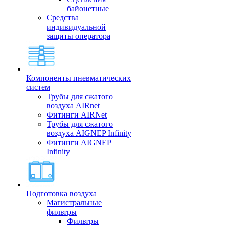
байонетные
Средства
индивидуальной
защиты оператора
Компоненты пневматических
систем
Трубы для сжатого
воздуха AIRnet
Фитинги AIRNet
Трубы для сжатого
воздуха AIGNEP Infinity
Фитинги AIGNEP
Infinity
Подготовка воздуха
Магистральные
фильтры
Фильтры