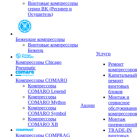
Винтовые компрессоры
серии BK (Ресивер и
Осушитель)
Бежецкие компрессоры
Винтовые компрессоры
Бежецк
Услуги
Компрессоры Chicago
Ремонт
Pneumatic
компрессоро
Капитальный
Компрессоры COMARO
ремонт
Компрессоры
винтовых
COMARO Legend
блоков
Компрессоры
Монтаж и
COMARO Mythos
сервисное
Акции
Компрессоры
обслуживани
COMARO Symbol
компрессоро
Компрессоры
Монтаж
COMARO XB
пневмолини
TRADE-IN
Компрессоры COMPRAG
винтовых