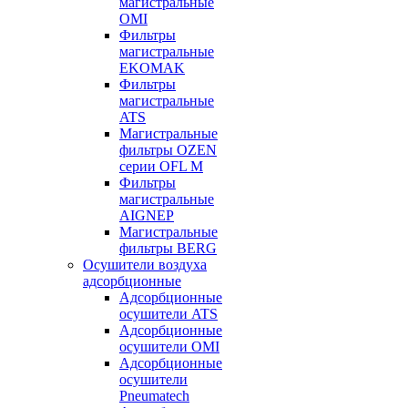
магистральные
OMI
Фильтры
магистральные
EKOMAK
Фильтры
магистральные
ATS
Магистральные
фильтры OZEN
серии OFL M
Фильтры
магистральные
AIGNEP
Магистральные
фильтры BERG
Осушители воздуха
адсорбционные
Адсорбционные
осушители ATS
Адсорбционные
осушители OMI
Адсорбционные
осушители
Pneumatech