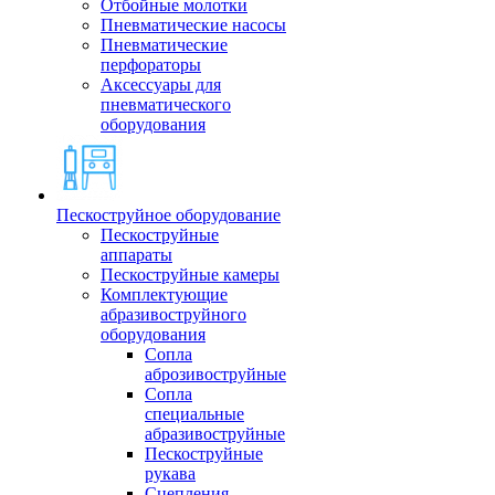
Отбойные молотки
Пневматические насосы
Пневматические
перфораторы
Аксессуары для
пневматического
оборудования
Пескоструйное оборудование
Пескоструйные
аппараты
Пескоструйные камеры
Комплектующие
абразивоструйного
оборудования
Сопла
аброзивоструйные
Сопла
специальные
абразивоструйные
Пескоструйные
рукава
Сцепления