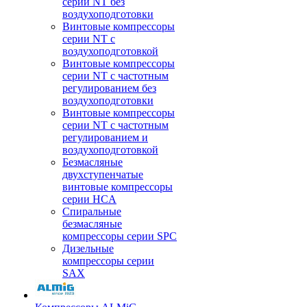
серии NT без
воздухоподготовки
Винтовые компрессоры
серии NT c
воздухоподготовкой
Винтовые компрессоры
серии NT с частотным
регулированием без
воздухоподготовки
Винтовые компрессоры
серии NT с частотным
регулированием и
воздухоподготовкой
Безмасляные
двухступенчатые
винтовые компрессоры
серии HCA
Спиральные
безмасляные
компрессоры серии SPC
Дизельные
компрессоры серии
SAX