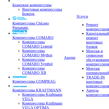
Бежецкие компрессоры
Винтовые компрессоры
Бежецк
Услуги
Компрессоры Chicago
Ремонт
Pneumatic
компрессоро
Капитальный
Компрессоры COMARO
ремонт
Компрессоры
винтовых
COMARO Legend
блоков
Компрессоры
Монтаж и
COMARO Mythos
сервисное
Акции
Компрессоры
обслуживани
COMARO Symbol
компрессоро
Компрессоры
Монтаж
COMARO XB
пневмолини
TRADE-IN
Компрессоры COMPRAG
винтовых
компрессоро
Компрессоры KRAFTMANN
Аренда
Компрессоры Kraftmann
компрессоро
VEGA
Компрессоры Kraftmann
VEGA OPTIMA