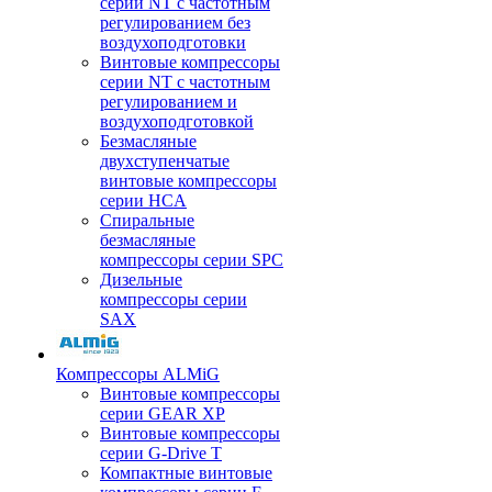
серии NT с частотным
регулированием без
воздухоподготовки
Винтовые компрессоры
серии NT с частотным
регулированием и
воздухоподготовкой
Безмасляные
двухступенчатые
винтовые компрессоры
серии HCA
Спиральные
безмасляные
компрессоры серии SPC
Дизельные
компрессоры серии
SAX
Компрессоры ALMiG
Винтовые компрессоры
серии GEAR XP
Винтовые компрессоры
серии G-Drive T
Компактные винтовые