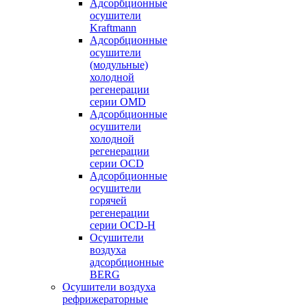
Адсорбционные
осушители
Kraftmann
Адсорбционные
осушители
(модульные)
холодной
регенерации
серии OMD
Адсорбционные
осушители
холодной
регенерации
серии OCD
Адсорбционные
осушители
горячей
регенерации
серии OСD-H
Осушители
воздуха
адсорбционные
BERG
Осушители воздуха
рефрижераторные