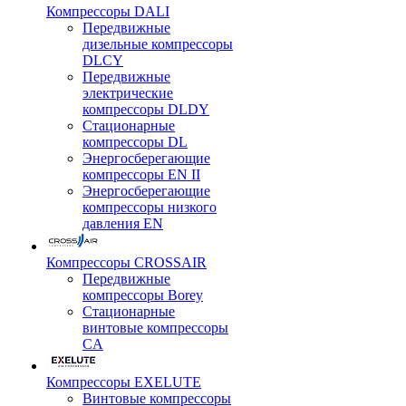
Компрессоры DALI
Передвижные
дизельные компрессоры
DLCY
Передвижные
электрические
компрессоры DLDY
Стационарные
компрессоры DL
Энергосберегающие
компрессоры EN II
Энергосберегающие
компрессоры низкого
давления EN
Компрессоры CROSSAIR
Передвижные
компрессоры Borey
Стационарные
винтовые компрессоры
CA
Компрессоры EXELUTE
Винтовые компрессоры