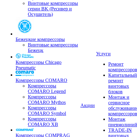
Винтовые компрессоры
серии BK (Ресивер и
Осушитель)
Бежецкие компрессоры
Винтовые компрессоры
Бежецк
Услуги
Компрессоры Chicago
Ремонт
Pneumatic
компрессоро
Капитальный
Компрессоры COMARO
ремонт
Компрессоры
винтовых
COMARO Legend
блоков
Компрессоры
Монтаж и
COMARO Mythos
сервисное
Акции
Компрессоры
обслуживани
COMARO Symbol
компрессоро
Компрессоры
Монтаж
COMARO XB
пневмолини
TRADE-IN
Компрессоры COMPRAG
винтовых