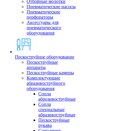
Отбойные молотки
Пневматические насосы
Пневматические
перфораторы
Аксессуары для
пневматического
оборудования
Пескоструйное оборудование
Пескоструйные
аппараты
Пескоструйные камеры
Комплектующие
абразивоструйного
оборудования
Сопла
аброзивоструйные
Сопла
специальные
абразивоструйные
Пескоструйные
рукава
Сцепления