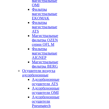
магистральные
OMI
Фильтры
магистральные
EKOMAK
Фильтры
магистральные
ATS
Магистральные
фильтры OZEN
серии OFL M
Фильтры
магистральные
AIGNEP
Магистральные
фильтры BERG
Осушители воздуха
адсорбционные
Адсорбционные
осушители ATS
Адсорбционные
осушители OMI
Адсорбционные
осушители
Pneumatech