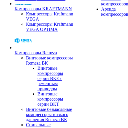
компрессоро
Компрессоры KRAFTMANN
Аренда
Компрессоры Kraftmann
компрессоро
VEGA
Компрессоры Kraftmann
VEGA OPTIMA
Компрессоры Remeza
Винтовые компрессоры
Remeza ВК
Винтовые
компрессоры
серии ВКЕ с
ременным
приводом
Винтовые
компрессоры
серии ВКТ
Винтовые безмасляные
компрессоры низкого
давления Remeza ВК
Спиральные