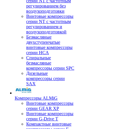
серии NT с частотным
регулированием без
воздухоподготовки
Винтовые компрессоры
серии NT с частотным
регулированием и
воздухоподготовкой
Безмасляные
двухступенчатые
винтовые компрессоры
серии HCA
Спиральные
безмасляные
компрессоры серии SPC
Дизельные
компрессоры серии
SAX
Компрессоры ALMiG
Винтовые компрессоры
серии GEAR XP
Винтовые компрессоры
серии G-Drive T
Компактные винтовые