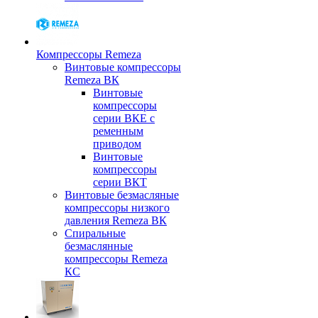
Компрессоры Remeza
Винтовые компрессоры
Remeza ВК
Винтовые
компрессоры
серии ВКЕ с
ременным
приводом
Винтовые
компрессоры
серии ВКТ
Винтовые безмасляные
компрессоры низкого
давления Remeza ВК
Спиральные
безмаслянные
компрессоры Remeza
КС