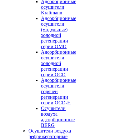
Адсорбционные
осушители
Kraftmann
Адсорбционные
осушители
(модульные)
холодной
регенерации
серии OMD
Адсорбционные
осушители
холодной
регенерации
серии OCD
Адсорбционные
осушители
горячей
регенерации
серии OСD-H
Осушители
воздуха
адсорбционные
BERG
Осушители воздуха
рефрижераторные