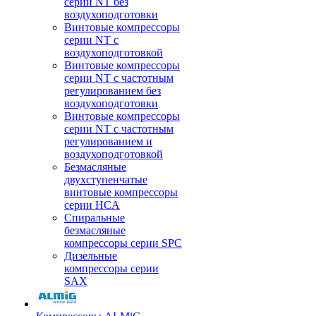
серии NT без
воздухоподготовки
Винтовые компрессоры
серии NT c
воздухоподготовкой
Винтовые компрессоры
серии NT с частотным
регулированием без
воздухоподготовки
Винтовые компрессоры
серии NT с частотным
регулированием и
воздухоподготовкой
Безмасляные
двухступенчатые
винтовые компрессоры
серии HCA
Спиральные
безмасляные
компрессоры серии SPC
Дизельные
компрессоры серии
SAX