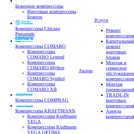
Бежецкие компрессоры
Винтовые компрессоры
Бежецк
Услуги
Компрессоры Chicago
Ремонт
Pneumatic
компрессоро
Капитальный
Компрессоры COMARO
ремонт
Компрессоры
винтовых
COMARO Legend
блоков
Компрессоры
Монтаж и
COMARO Mythos
сервисное
Акции
Компрессоры
обслуживани
COMARO Symbol
компрессоро
Компрессоры
Монтаж
COMARO XB
пневмолини
TRADE-IN
Компрессоры COMPRAG
винтовых
компрессоро
Компрессоры KRAFTMANN
Аренда
Компрессоры Kraftmann
компрессоро
VEGA
Компрессоры Kraftmann
VEGA OPTIMA