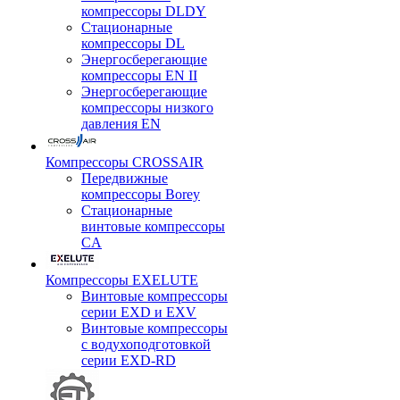
компрессоры DLDY
Стационарные
компрессоры DL
Энергосберегающие
компрессоры EN II
Энергосберегающие
компрессоры низкого
давления EN
Компрессоры CROSSAIR
Передвижные
компрессоры Borey
Стационарные
винтовые компрессоры
CA
Компрессоры EXELUTE
Винтовые компрессоры
серии EXD и EXV
Винтовые компрессоры
с водухоподготовкой
серии EXD-RD