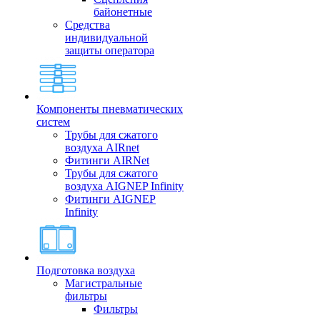
байонетные
Средства
индивидуальной
защиты оператора
Компоненты пневматических
систем
Трубы для сжатого
воздуха AIRnet
Фитинги AIRNet
Трубы для сжатого
воздуха AIGNEP Infinity
Фитинги AIGNEP
Infinity
Подготовка воздуха
Магистральные
фильтры
Фильтры