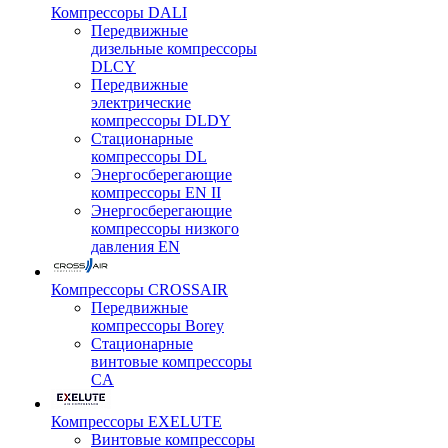
Компрессоры DALI
Передвижные
дизельные компрессоры
DLCY
Передвижные
электрические
компрессоры DLDY
Стационарные
компрессоры DL
Энергосберегающие
компрессоры EN II
Энергосберегающие
компрессоры низкого
давления EN
Компрессоры CROSSAIR
Передвижные
компрессоры Borey
Стационарные
винтовые компрессоры
CA
Компрессоры EXELUTE
Винтовые компрессоры