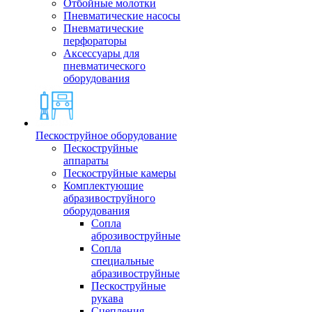
Отбойные молотки
Пневматические насосы
Пневматические
перфораторы
Аксессуары для
пневматического
оборудования
Пескоструйное оборудование
Пескоструйные
аппараты
Пескоструйные камеры
Комплектующие
абразивоструйного
оборудования
Сопла
аброзивоструйные
Сопла
специальные
абразивоструйные
Пескоструйные
рукава
Сцепления