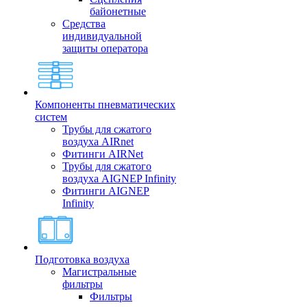
байонетные
Средства
индивидуальной
защиты оператора
Компоненты пневматических
систем
Трубы для сжатого
воздуха AIRnet
Фитинги AIRNet
Трубы для сжатого
воздуха AIGNEP Infinity
Фитинги AIGNEP
Infinity
Подготовка воздуха
Магистральные
фильтры
Фильтры