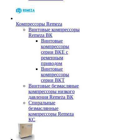
Компрессоры Remeza
Винтовые компрессоры
Remeza ВК
Винтовые
компрессоры
серии ВКЕ с
ременным
приводом
Винтовые
компрессоры
серии ВКТ
Винтовые безмасляные
компрессоры низкого
давления Remeza ВК
Спиральные
безмаслянные
компрессоры Remeza
КС