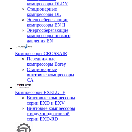
компрессоры DLDY
Стационарные
компрессоры DL
Энергосберегающие
компрессоры EN II
Энергосберегающие
компрессоры низкого
давления EN
Компрессоры CROSSAIR
Передвижные
компрессоры Borey
Стационарные
винтовые компрессоры
CA
Компрессоры EXELUTE
Винтовые компрессоры
серии EXD и EXV
Винтовые компрессоры
с водухоподготовкой
серии EXD-RD