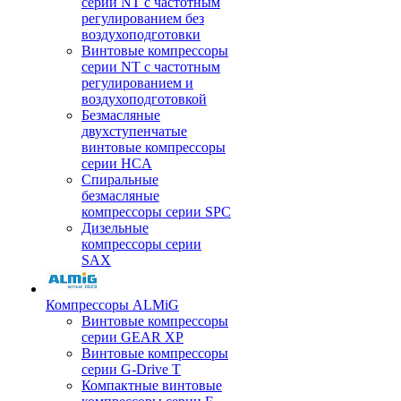
серии NT с частотным
регулированием без
воздухоподготовки
Винтовые компрессоры
серии NT с частотным
регулированием и
воздухоподготовкой
Безмасляные
двухступенчатые
винтовые компрессоры
серии HCA
Спиральные
безмасляные
компрессоры серии SPC
Дизельные
компрессоры серии
SAX
Компрессоры ALMiG
Винтовые компрессоры
серии GEAR XP
Винтовые компрессоры
серии G-Drive T
Компактные винтовые