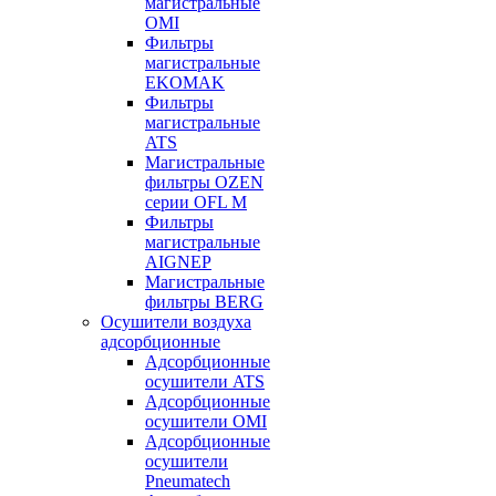
магистральные
OMI
Фильтры
магистральные
EKOMAK
Фильтры
магистральные
ATS
Магистральные
фильтры OZEN
серии OFL M
Фильтры
магистральные
AIGNEP
Магистральные
фильтры BERG
Осушители воздуха
адсорбционные
Адсорбционные
осушители ATS
Адсорбционные
осушители OMI
Адсорбционные
осушители
Pneumatech