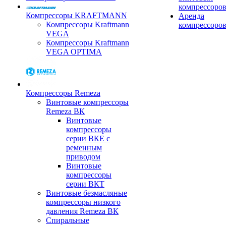
компрессоро
Компрессоры KRAFTMANN
Аренда
Компрессоры Kraftmann
компрессоро
VEGA
Компрессоры Kraftmann
VEGA OPTIMA
Компрессоры Remeza
Винтовые компрессоры
Remeza ВК
Винтовые
компрессоры
серии ВКЕ с
ременным
приводом
Винтовые
компрессоры
серии ВКТ
Винтовые безмасляные
компрессоры низкого
давления Remeza ВК
Спиральные