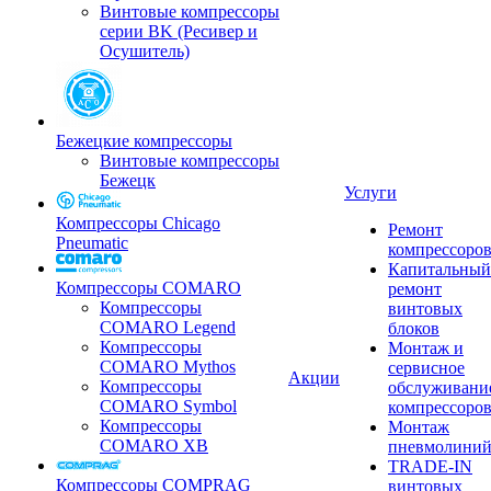
Винтовые компрессоры
серии BK (Ресивер и
Осушитель)
Бежецкие компрессоры
Винтовые компрессоры
Бежецк
Услуги
Компрессоры Chicago
Ремонт
Pneumatic
компрессоро
Капитальный
Компрессоры COMARO
ремонт
Компрессоры
винтовых
COMARO Legend
блоков
Компрессоры
Монтаж и
COMARO Mythos
сервисное
Акции
Компрессоры
обслуживани
COMARO Symbol
компрессоро
Компрессоры
Монтаж
COMARO XB
пневмолини
TRADE-IN
Компрессоры COMPRAG
винтовых