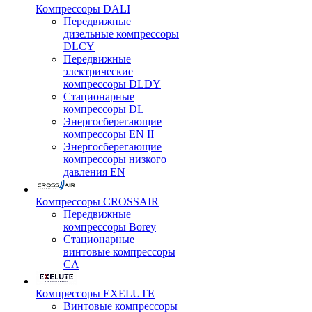
Компрессоры DALI
Передвижные
дизельные компрессоры
DLCY
Передвижные
электрические
компрессоры DLDY
Стационарные
компрессоры DL
Энергосберегающие
компрессоры EN II
Энергосберегающие
компрессоры низкого
давления EN
Компрессоры CROSSAIR
Передвижные
компрессоры Borey
Стационарные
винтовые компрессоры
CA
Компрессоры EXELUTE
Винтовые компрессоры