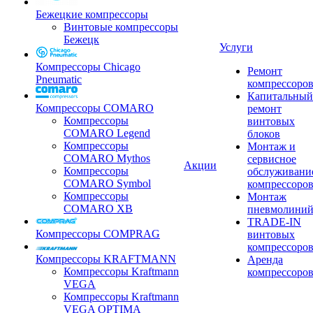
Бежецкие компрессоры
Винтовые компрессоры
Бежецк
Услуги
Компрессоры Chicago
Ремонт
Pneumatic
компрессоро
Капитальный
Компрессоры COMARO
ремонт
Компрессоры
винтовых
COMARO Legend
блоков
Компрессоры
Монтаж и
COMARO Mythos
сервисное
Акции
Компрессоры
обслуживани
COMARO Symbol
компрессоро
Компрессоры
Монтаж
COMARO XB
пневмолини
TRADE-IN
Компрессоры COMPRAG
винтовых
компрессоро
Компрессоры KRAFTMANN
Аренда
Компрессоры Kraftmann
компрессоро
VEGA
Компрессоры Kraftmann
VEGA OPTIMA