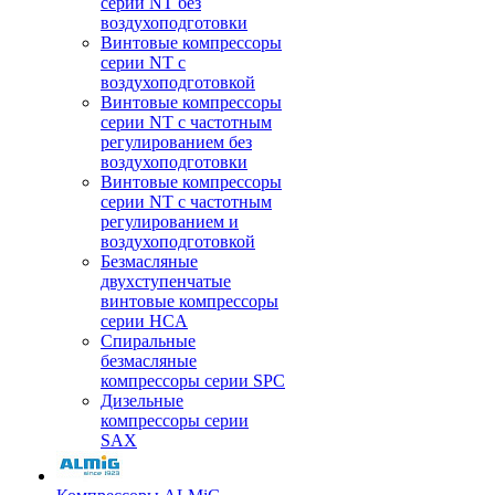
серии NT без
воздухоподготовки
Винтовые компрессоры
серии NT c
воздухоподготовкой
Винтовые компрессоры
серии NT с частотным
регулированием без
воздухоподготовки
Винтовые компрессоры
серии NT с частотным
регулированием и
воздухоподготовкой
Безмасляные
двухступенчатые
винтовые компрессоры
серии HCA
Спиральные
безмасляные
компрессоры серии SPC
Дизельные
компрессоры серии
SAX