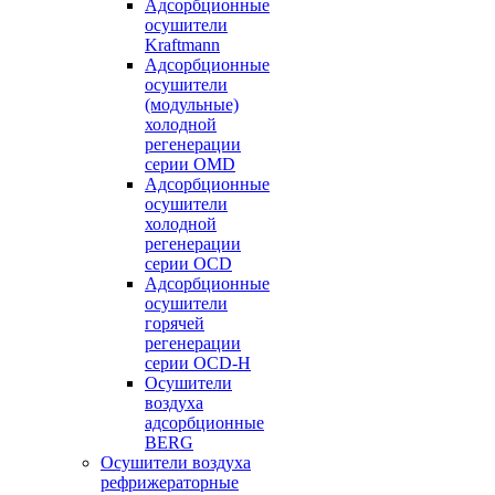
Адсорбционные
осушители
Kraftmann
Адсорбционные
осушители
(модульные)
холодной
регенерации
серии OMD
Адсорбционные
осушители
холодной
регенерации
серии OCD
Адсорбционные
осушители
горячей
регенерации
серии OСD-H
Осушители
воздуха
адсорбционные
BERG
Осушители воздуха
рефрижераторные