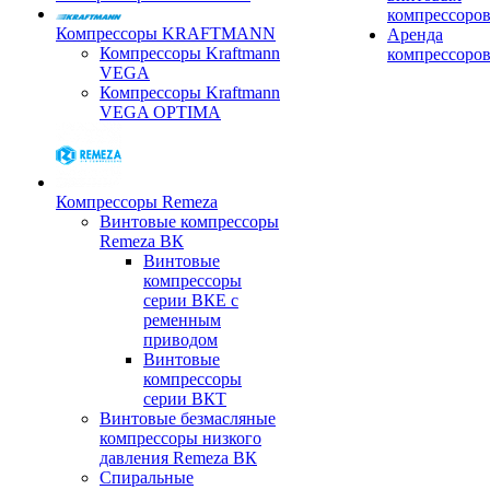
компрессоро
Компрессоры KRAFTMANN
Аренда
Компрессоры Kraftmann
компрессоро
VEGA
Компрессоры Kraftmann
VEGA OPTIMA
Компрессоры Remeza
Винтовые компрессоры
Remeza ВК
Винтовые
компрессоры
серии ВКЕ с
ременным
приводом
Винтовые
компрессоры
серии ВКТ
Винтовые безмасляные
компрессоры низкого
давления Remeza ВК
Спиральные