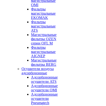
магистральные
OMI
Фильтры
магистральные
EKOMAK
Фильтры
магистральные
ATS
Магистральные
фильтры OZEN
серии OFL M
Фильтры
магистральные
AIGNEP
Магистральные
фильтры BERG
Осушители воздуха
адсорбционные
Адсорбционные
осушители ATS
Адсорбционные
осушители OMI
Адсорбционные
осушители
Pneumatech