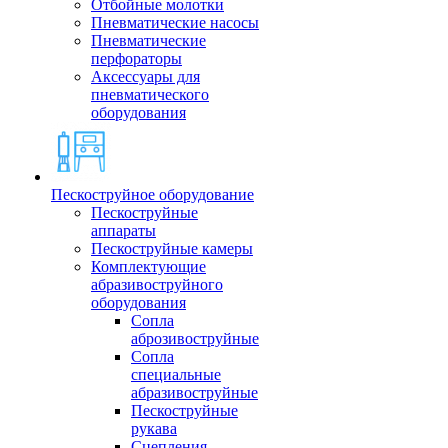
Отбойные молотки
Пневматические насосы
Пневматические
перфораторы
Аксессуары для
пневматического
оборудования
Пескоструйное оборудование
Пескоструйные
аппараты
Пескоструйные камеры
Комплектующие
абразивоструйного
оборудования
Сопла
аброзивоструйные
Сопла
специальные
абразивоструйные
Пескоструйные
рукава
Сцепления