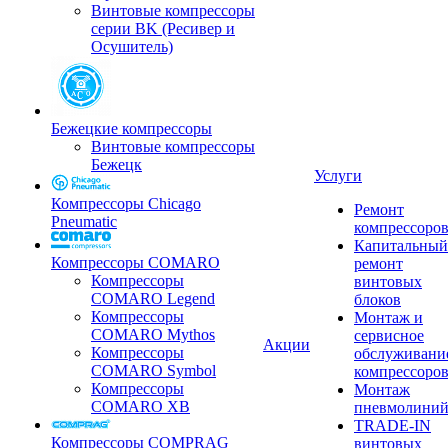
Винтовые компрессоры
серии BK (Ресивер и
Осушитель)
Бежецкие компрессоры
Винтовые компрессоры
Бежецк
Услуги
Компрессоры Chicago
Ремонт
Pneumatic
компрессоро
Капитальный
Компрессоры COMARO
ремонт
Компрессоры
винтовых
COMARO Legend
блоков
Компрессоры
Монтаж и
COMARO Mythos
сервисное
Акции
Компрессоры
обслуживани
COMARO Symbol
компрессоро
Компрессоры
Монтаж
COMARO XB
пневмолини
TRADE-IN
Компрессоры COMPRAG
винтовых