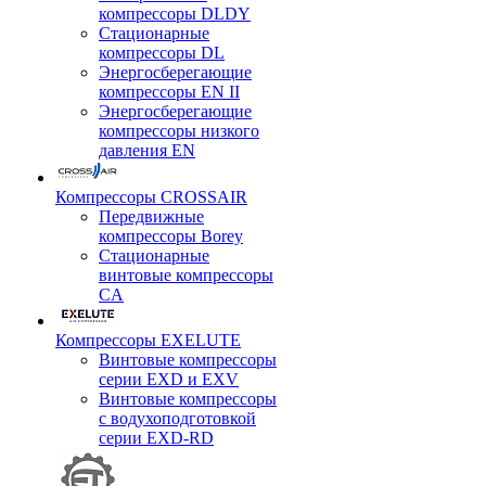
компрессоры DLDY
Стационарные
компрессоры DL
Энергосберегающие
компрессоры EN II
Энергосберегающие
компрессоры низкого
давления EN
Компрессоры CROSSAIR
Передвижные
компрессоры Borey
Стационарные
винтовые компрессоры
CA
Компрессоры EXELUTE
Винтовые компрессоры
серии EXD и EXV
Винтовые компрессоры
с водухоподготовкой
серии EXD-RD