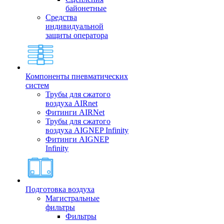
байонетные
Средства
индивидуальной
защиты оператора
Компоненты пневматических
систем
Трубы для сжатого
воздуха AIRnet
Фитинги AIRNet
Трубы для сжатого
воздуха AIGNEP Infinity
Фитинги AIGNEP
Infinity
Подготовка воздуха
Магистральные
фильтры
Фильтры