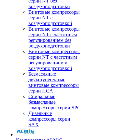
серии NT без
воздухоподготовки
Винтовые компрессоры
серии NT c
воздухоподготовкой
Винтовые компрессоры
серии NT с частотным
регулированием без
воздухоподготовки
Винтовые компрессоры
серии NT с частотным
регулированием и
воздухоподготовкой
Безмасляные
двухступенчатые
винтовые компрессоры
серии HCA
Спиральные
безмасляные
компрессоры серии SPC
Дизельные
компрессоры серии
SAX