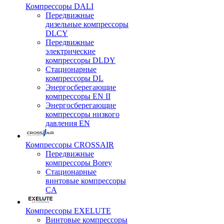
Компрессоры DALI
Передвижные
дизельные компрессоры
DLCY
Передвижные
электрические
компрессоры DLDY
Стационарные
компрессоры DL
Энергосберегающие
компрессоры EN II
Энергосберегающие
компрессоры низкого
давления EN
Компрессоры CROSSAIR
Передвижные
компрессоры Borey
Стационарные
винтовые компрессоры
CA
Компрессоры EXELUTE
Винтовые компрессоры