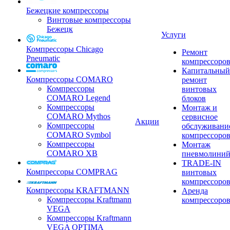
Бежецкие компрессоры
Винтовые компрессоры
Бежецк
Услуги
Компрессоры Chicago
Ремонт
Pneumatic
компрессоро
Капитальный
Компрессоры COMARO
ремонт
Компрессоры
винтовых
COMARO Legend
блоков
Компрессоры
Монтаж и
COMARO Mythos
сервисное
Акции
Компрессоры
обслуживани
COMARO Symbol
компрессоро
Компрессоры
Монтаж
COMARO XB
пневмолини
TRADE-IN
Компрессоры COMPRAG
винтовых
компрессоро
Компрессоры KRAFTMANN
Аренда
Компрессоры Kraftmann
компрессоро
VEGA
Компрессоры Kraftmann
VEGA OPTIMA