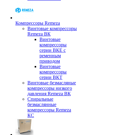
Компрессоры Remeza
Винтовые компрессоры
Remeza ВК
Винтовые
компрессоры
серии ВКЕ с
ременным
приводом
Винтовые
компрессоры
серии ВКТ
Винтовые безмасляные
компрессоры низкого
давления Remeza ВК
Спиральные
безмаслянные
компрессоры Remeza
КС