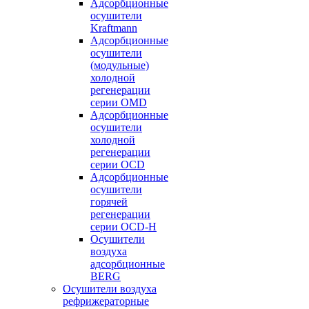
Адсорбционные
осушители
Kraftmann
Адсорбционные
осушители
(модульные)
холодной
регенерации
серии OMD
Адсорбционные
осушители
холодной
регенерации
серии OCD
Адсорбционные
осушители
горячей
регенерации
серии OСD-H
Осушители
воздуха
адсорбционные
BERG
Осушители воздуха
рефрижераторные