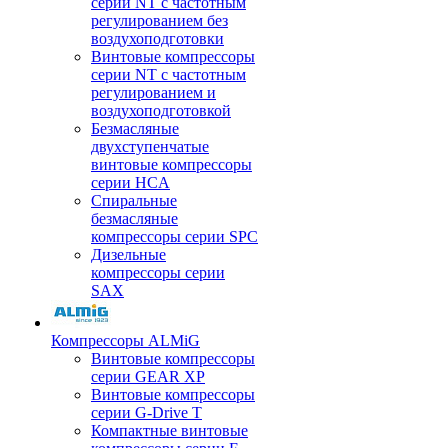
серии NT с частотным
регулированием без
воздухоподготовки
Винтовые компрессоры
серии NT с частотным
регулированием и
воздухоподготовкой
Безмасляные
двухступенчатые
винтовые компрессоры
серии HCA
Спиральные
безмасляные
компрессоры серии SPC
Дизельные
компрессоры серии
SAX
Компрессоры ALMiG
Винтовые компрессоры
серии GEAR XP
Винтовые компрессоры
серии G-Drive T
Компактные винтовые