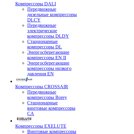
Компрессоры DALI
Передвижные
дизельные компрессоры
DLCY
Передвижные
электрические
компрессоры DLDY
Стационарные
компрессоры DL
Энергосберегающие
компрессоры EN II
Энергосберегающие
компрессоры низкого
давления EN
Компрессоры CROSSAIR
Передвижные
компрессоры Borey
Стационарные
винтовые компрессоры
CA
Компрессоры EXELUTE
Винтовые компрессоры