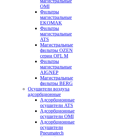
магистральные
OMI
Фильтры
магистральные
EKOMAK
Фильтры
магистральные
ATS
Магистральные
фильтры OZEN
серии OFL M
Фильтры
магистральные
AIGNEP
Магистральные
фильтры BERG
Осушители воздуха
адсорбционные
Адсорбционные
осушители ATS
Адсорбционные
осушители OMI
Адсорбционные
осушители
Pneumatech