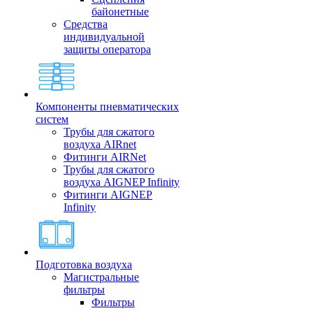
байонетные
Средства
индивидуальной
защиты оператора
Компоненты пневматических
систем
Трубы для сжатого
воздуха AIRnet
Фитинги AIRNet
Трубы для сжатого
воздуха AIGNEP Infinity
Фитинги AIGNEP
Infinity
Подготовка воздуха
Магистральные
фильтры
Фильтры