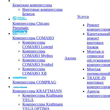
Бежецкие компрессоры
Винтовые компрессоры
Бежецк
Услуги
Компрессоры Chicago
Ремонт
Pneumatic
компрессоро
Капитальный
Компрессоры COMARO
ремонт
Компрессоры
винтовых
COMARO Legend
блоков
Компрессоры
Монтаж и
COMARO Mythos
сервисное
Акции
Компрессоры
обслуживани
COMARO Symbol
компрессоро
Компрессоры
Монтаж
COMARO XB
пневмолини
TRADE-IN
Компрессоры COMPRAG
винтовых
компрессоро
Компрессоры KRAFTMANN
Аренда
Компрессоры Kraftmann
компрессоро
VEGA
Компрессоры Kraftmann
VEGA OPTIMA