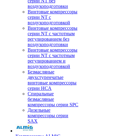
серии NT без
воздухоподготовки
Винтовые компрессоры
серии NT c
воздухоподготовкой
Винтовые компрессоры
серии NT с частотным
регулированием без
воздухоподготовки
Винтовые компрессоры
серии NT с частотным
регулированием и
воздухоподготовкой
Безмасляные
двухступенчатые
винтовые компрессоры
серии HCA
Спиральные
безмасляные
компрессоры серии SPC
Дизельные
компрессоры серии
SAX