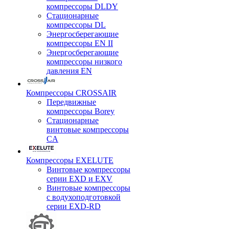
компрессоры DLDY
Стационарные
компрессоры DL
Энергосберегающие
компрессоры EN II
Энергосберегающие
компрессоры низкого
давления EN
Компрессоры CROSSAIR
Передвижные
компрессоры Borey
Стационарные
винтовые компрессоры
CA
Компрессоры EXELUTE
Винтовые компрессоры
серии EXD и EXV
Винтовые компрессоры
с водухоподготовкой
серии EXD-RD