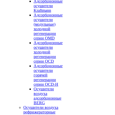
Адсорбционные
осушители
Kraftmann
Адсорбционные
осушители
(модульные)
холодной
регенерации
серии OMD
Адсорбционные
осушители
холодной
регенерации
серии OCD
Адсорбционные
осушители
горячей
регенерации
серии OСD-H
Осушители
воздуха
адсорбционные
BERG
Осушители воздуха
рефрижераторные