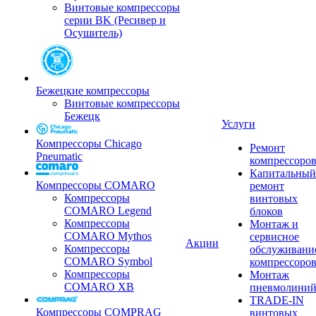
Винтовые компрессоры
серии BK (Ресивер и
Осушитель)
Бежецкие компрессоры
Винтовые компрессоры
Бежецк
Услуги
Компрессоры Chicago
Ремонт
Pneumatic
компрессоро
Капитальный
Компрессоры COMARO
ремонт
Компрессоры
винтовых
COMARO Legend
блоков
Компрессоры
Монтаж и
COMARO Mythos
сервисное
Акции
Компрессоры
обслуживани
COMARO Symbol
компрессоро
Компрессоры
Монтаж
COMARO XB
пневмолини
TRADE-IN
Компрессоры COMPRAG
винтовых