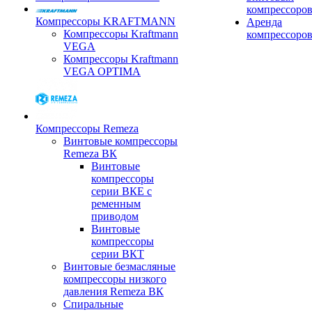
компрессоро
Компрессоры KRAFTMANN
Аренда
Компрессоры Kraftmann
компрессоро
VEGA
Компрессоры Kraftmann
VEGA OPTIMA
Компрессоры Remeza
Винтовые компрессоры
Remeza ВК
Винтовые
компрессоры
серии ВКЕ с
ременным
приводом
Винтовые
компрессоры
серии ВКТ
Винтовые безмасляные
компрессоры низкого
давления Remeza ВК
Спиральные