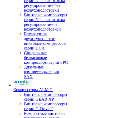
серии NT с частотным
регулированием без
воздухоподготовки
Винтовые компрессоры
серии NT с частотным
регулированием и
воздухоподготовкой
Безмасляные
двухступенчатые
винтовые компрессоры
серии HCA
Спиральные
безмасляные
компрессоры серии SPC
Дизельные
компрессоры серии
SAX
Компрессоры ALMiG
Винтовые компрессоры
серии GEAR XP
Винтовые компрессоры
серии G-Drive T
Компактные винтовые