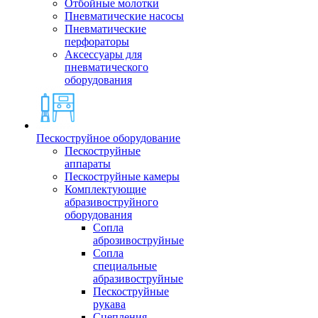
Отбойные молотки
Пневматические насосы
Пневматические
перфораторы
Аксессуары для
пневматического
оборудования
Пескоструйное оборудование
Пескоструйные
аппараты
Пескоструйные камеры
Комплектующие
абразивоструйного
оборудования
Сопла
аброзивоструйные
Сопла
специальные
абразивоструйные
Пескоструйные
рукава
Сцепления