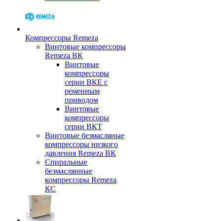
Компрессоры Remeza
Винтовые компрессоры
Remeza ВК
Винтовые
компрессоры
серии ВКЕ с
ременным
приводом
Винтовые
компрессоры
серии ВКТ
Винтовые безмасляные
компрессоры низкого
давления Remeza ВК
Спиральные
безмаслянные
компрессоры Remeza
КС