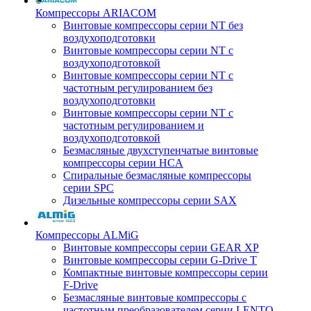
Компрессоры ARIACOM
Винтовые компрессоры серии NT без
воздухоподготовки
Винтовые компрессоры серии NT c
воздухоподготовкой
Винтовые компрессоры серии NT с
частотным регулированием без
воздухоподготовки
Винтовые компрессоры серии NT с
частотным регулированием и
воздухоподготовкой
Безмасляные двухступенчатые винтовые
компрессоры серии HCA
Спиральные безмасляные компрессоры
серии SPC
Дизельные компрессоры серии SAX
Компрессоры ALMiG
Винтовые компрессоры серии GEAR XP
Винтовые компрессоры серии G-Drive T
Компактные винтовые компрессоры серии
F-Drive
Безмасляные винтовые компрессоры с
частотным преобразователем серии LENTO