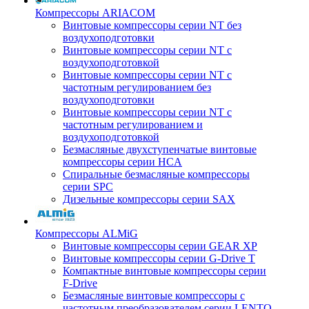
Компрессоры ARIACOM
Винтовые компрессоры серии NT без
воздухоподготовки
Винтовые компрессоры серии NT c
воздухоподготовкой
Винтовые компрессоры серии NT с
частотным регулированием без
воздухоподготовки
Винтовые компрессоры серии NT с
частотным регулированием и
воздухоподготовкой
Безмасляные двухступенчатые винтовые
компрессоры серии HCA
Спиральные безмасляные компрессоры
серии SPC
Дизельные компрессоры серии SAX
Компрессоры ALMiG
Винтовые компрессоры серии GEAR XP
Винтовые компрессоры серии G-Drive T
Компактные винтовые компрессоры серии
F-Drive
Безмасляные винтовые компрессоры с
частотным преобразователем серии LENTO