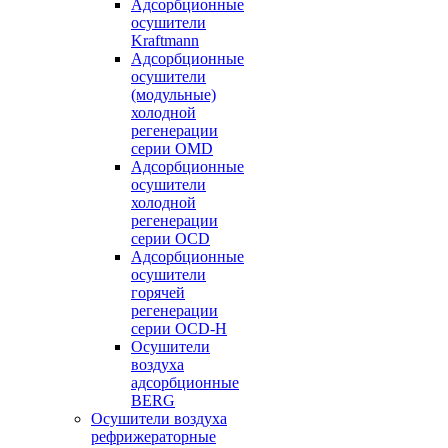
Адсорбционные
осушители
Kraftmann
Адсорбционные
осушители
(модульные)
холодной
регенерации
серии OMD
Адсорбционные
осушители
холодной
регенерации
серии OCD
Адсорбционные
осушители
горячей
регенерации
серии OСD-H
Осушители
воздуха
адсорбционные
BERG
Осушители воздуха
рефрижераторные