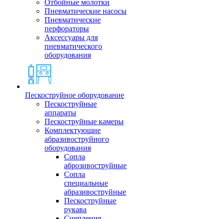
Отбойные молотки
Пневматические насосы
Пневматические
перфораторы
Аксессуары для
пневматического
оборудования
Пескоструйное оборудование
Пескоструйные
аппараты
Пескоструйные камеры
Комплектующие
абразивоструйного
оборудования
Сопла
аброзивоструйные
Сопла
специальные
абразивоструйные
Пескоструйные
рукава
Сцепления