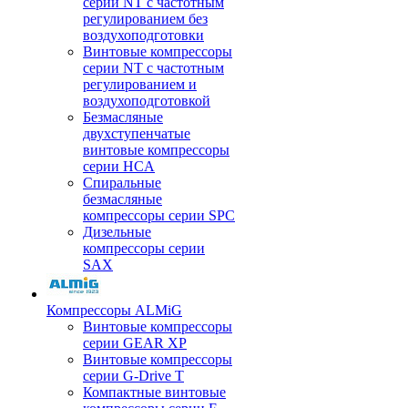
серии NT с частотным
регулированием без
воздухоподготовки
Винтовые компрессоры
серии NT с частотным
регулированием и
воздухоподготовкой
Безмасляные
двухступенчатые
винтовые компрессоры
серии HCA
Спиральные
безмасляные
компрессоры серии SPC
Дизельные
компрессоры серии
SAX
Компрессоры ALMiG
Винтовые компрессоры
серии GEAR XP
Винтовые компрессоры
серии G-Drive T
Компактные винтовые