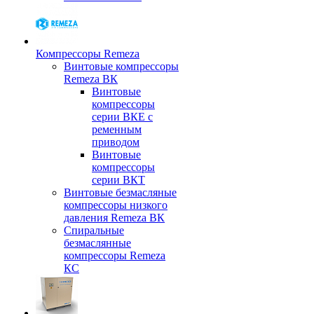
Компрессоры Remeza
Винтовые компрессоры
Remeza ВК
Винтовые
компрессоры
серии ВКЕ с
ременным
приводом
Винтовые
компрессоры
серии ВКТ
Винтовые безмасляные
компрессоры низкого
давления Remeza ВК
Спиральные
безмаслянные
компрессоры Remeza
КС