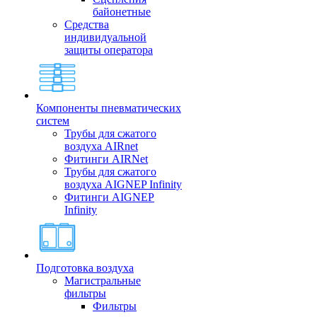
байонетные
Средства
индивидуальной
защиты оператора
Компоненты пневматических
систем
Трубы для сжатого
воздуха AIRnet
Фитинги AIRNet
Трубы для сжатого
воздуха AIGNEP Infinity
Фитинги AIGNEP
Infinity
Подготовка воздуха
Магистральные
фильтры
Фильтры