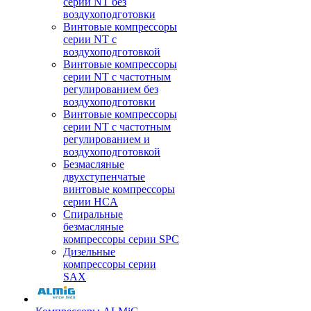
серии NT без
воздухоподготовки
Винтовые компрессоры
серии NT c
воздухоподготовкой
Винтовые компрессоры
серии NT с частотным
регулированием без
воздухоподготовки
Винтовые компрессоры
серии NT с частотным
регулированием и
воздухоподготовкой
Безмасляные
двухступенчатые
винтовые компрессоры
серии HCA
Спиральные
безмасляные
компрессоры серии SPC
Дизельные
компрессоры серии
SAX