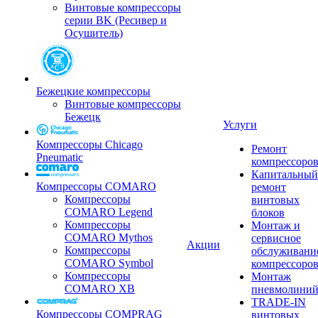
Винтовые компрессоры
серии BK (Ресивер и
Осушитель)
Бежецкие компрессоры
Винтовые компрессоры
Бежецк
Услуги
Компрессоры Chicago
Ремонт
Pneumatic
компрессоро
Капитальный
Компрессоры COMARO
ремонт
Компрессоры
винтовых
COMARO Legend
блоков
Компрессоры
Монтаж и
COMARO Mythos
сервисное
Акции
Компрессоры
обслуживани
COMARO Symbol
компрессоро
Компрессоры
Монтаж
COMARO XB
пневмолини
TRADE-IN
Компрессоры COMPRAG
винтовых