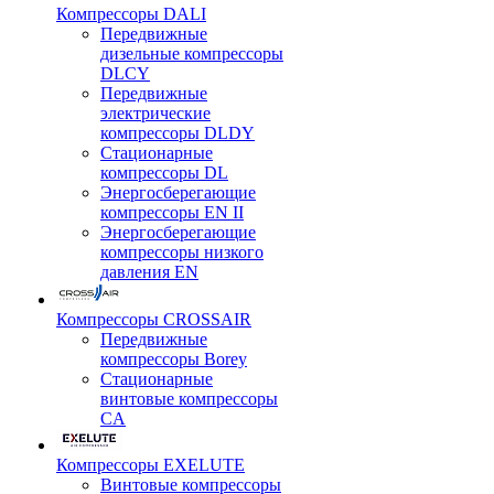
Компрессоры DALI
Передвижные
дизельные компрессоры
DLCY
Передвижные
электрические
компрессоры DLDY
Стационарные
компрессоры DL
Энергосберегающие
компрессоры EN II
Энергосберегающие
компрессоры низкого
давления EN
Компрессоры CROSSAIR
Передвижные
компрессоры Borey
Стационарные
винтовые компрессоры
CA
Компрессоры EXELUTE
Винтовые компрессоры