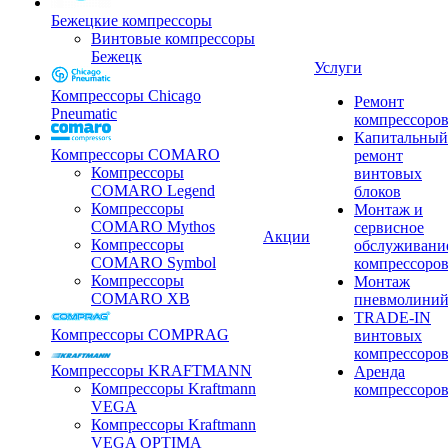
Бежецкие компрессоры
Винтовые компрессоры
Бежецк
Услуги
Компрессоры Chicago
Ремонт
Pneumatic
компрессоро
Капитальный
Компрессоры COMARO
ремонт
Компрессоры
винтовых
COMARO Legend
блоков
Компрессоры
Монтаж и
COMARO Mythos
сервисное
Акции
Компрессоры
обслуживани
COMARO Symbol
компрессоро
Компрессоры
Монтаж
COMARO XB
пневмолини
TRADE-IN
Компрессоры COMPRAG
винтовых
компрессоро
Компрессоры KRAFTMANN
Аренда
Компрессоры Kraftmann
компрессоро
VEGA
Компрессоры Kraftmann
VEGA OPTIMA