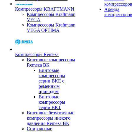
компрессоро
Компрессоры KRAFTMANN
Аренда
Компрессоры Kraftmann
компрессоро
VEGA
Компрессоры Kraftmann
VEGA OPTIMA
Компрессоры Remeza
Винтовые компрессоры
Remeza ВК
Винтовые
компрессоры
серии ВКЕ с
ременным
приводом
Винтовые
компрессоры
серии ВКТ
Винтовые безмасляные
компрессоры низкого
давления Remeza ВК
Спиральные