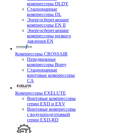
компрессоры DLDY
Стационарные
компрессоры DL
Энергосберегающие
компрессоры EN II
Энергосберегающие
компрессоры низкого
давления EN
Компрессоры CROSSAIR
Передвижные
компрессоры Borey
Стационарные
винтовые компрессоры
CA
Компрессоры EXELUTE
Винтовые компрессоры
серии EXD и EXV
Винтовые компрессоры
с водухоподготовкой
серии EXD-RD