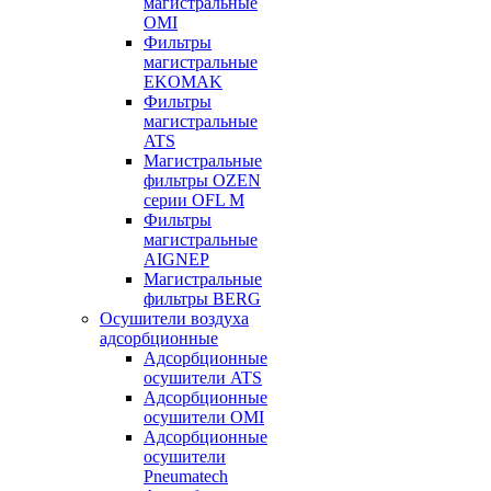
магистральные
OMI
Фильтры
магистральные
EKOMAK
Фильтры
магистральные
ATS
Магистральные
фильтры OZEN
серии OFL M
Фильтры
магистральные
AIGNEP
Магистральные
фильтры BERG
Осушители воздуха
адсорбционные
Адсорбционные
осушители ATS
Адсорбционные
осушители OMI
Адсорбционные
осушители
Pneumatech