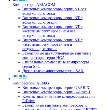
Компрессоры ARIACOM
Винтовые компрессоры серии NT без
воздухоподготовки
Винтовые компрессоры серии NT c
воздухоподготовкой
Винтовые компрессоры серии NT с
частотным регулированием без
воздухоподготовки
Винтовые компрессоры серии NT с
частотным регулированием и
воздухоподготовкой
Безмасляные двухступенчатые винтовые
компрессоры серии HCA
Спиральные безмасляные компрессоры
серии SPC
Дизельные компрессоры серии SAX
Компрессоры ALMiG
Винтовые компрессоры серии GEAR XP
Винтовые компрессоры серии G-Drive T
Компактные винтовые компрессоры серии
F-Drive
Безмасляные винтовые компрессоры с
частотным преобразователем серии LENTO