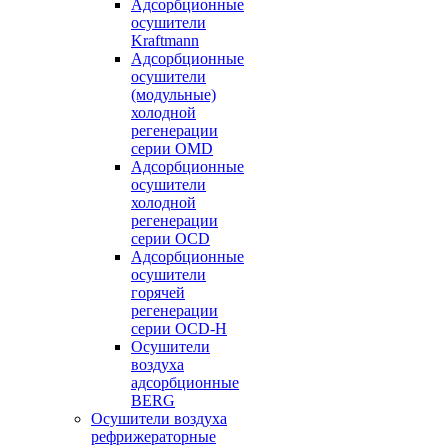
Адсорбционные
осушители
Kraftmann
Адсорбционные
осушители
(модульные)
холодной
регенерации
серии OMD
Адсорбционные
осушители
холодной
регенерации
серии OCD
Адсорбционные
осушители
горячей
регенерации
серии OСD-H
Осушители
воздуха
адсорбционные
BERG
Осушители воздуха
рефрижераторные