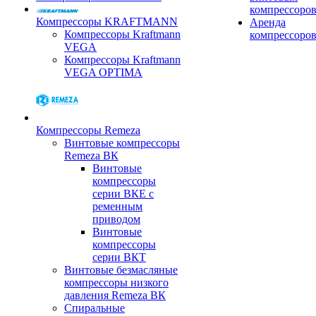
компрессоро
Компрессоры KRAFTMANN
Аренда
Компрессоры Kraftmann
компрессоро
VEGA
Компрессоры Kraftmann
VEGA OPTIMA
Компрессоры Remeza
Винтовые компрессоры
Remeza ВК
Винтовые
компрессоры
серии ВКЕ с
ременным
приводом
Винтовые
компрессоры
серии ВКТ
Винтовые безмасляные
компрессоры низкого
давления Remeza ВК
Спиральные