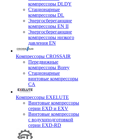
компрессоры DLDY
Стационарные
компрессоры DL
Энергосберегающие
компрессоры EN II
Энергосберегающие
компрессоры низкого
давления EN
Компрессоры CROSSAIR
Передвижные
компрессоры Borey
Стационарные
винтовые компрессоры
CA
Компрессоры EXELUTE
Винтовые компрессоры
серии EXD и EXV
Винтовые компрессоры
с водухоподготовкой
серии EXD-RD