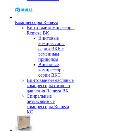
Компрессоры Remeza
Винтовые компрессоры
Remeza ВК
Винтовые
компрессоры
серии ВКЕ с
ременным
приводом
Винтовые
компрессоры
серии ВКТ
Винтовые безмасляные
компрессоры низкого
давления Remeza ВК
Спиральные
безмаслянные
компрессоры Remeza
КС