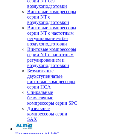
серии NT без
воздухоподготовки
Винтовые компрессоры
серии NT c
воздухоподготовкой
Винтовые компрессоры
серии NT с частотным
регулированием без
воздухоподготовки
Винтовые компрессоры
серии NT с частотным
регулированием и
воздухоподготовкой
Безмасляные
двухступенчатые
винтовые компрессоры
серии HCA
Спиральные
безмасляные
компрессоры серии SPC
Дизельные
компрессоры серии
SAX