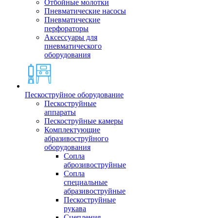
Отбойные молотки
Пневматические насосы
Пневматические
перфораторы
Аксессуары для
пневматического
оборудования
Пескоструйное оборудование
Пескоструйные
аппараты
Пескоструйные камеры
Комплектующие
абразивоструйного
оборудования
Сопла
аброзивоструйные
Сопла
специальные
абразивоструйные
Пескоструйные
рукава
Сцепления