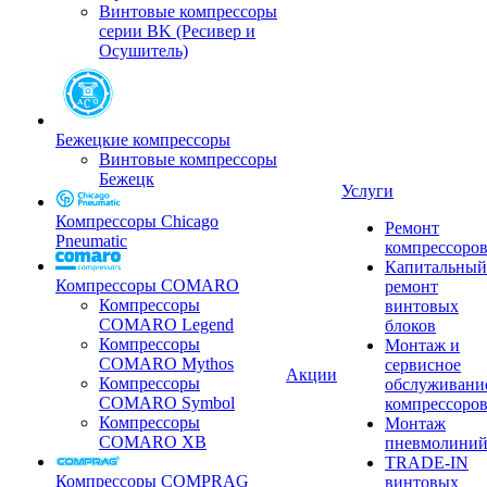
Винтовые компрессоры
серии BK (Ресивер и
Осушитель)
Бежецкие компрессоры
Винтовые компрессоры
Бежецк
Услуги
Компрессоры Chicago
Ремонт
Pneumatic
компрессоро
Капитальный
Компрессоры COMARO
ремонт
Компрессоры
винтовых
COMARO Legend
блоков
Компрессоры
Монтаж и
COMARO Mythos
сервисное
Акции
Компрессоры
обслуживани
COMARO Symbol
компрессоро
Компрессоры
Монтаж
COMARO XB
пневмолини
TRADE-IN
Компрессоры COMPRAG
винтовых