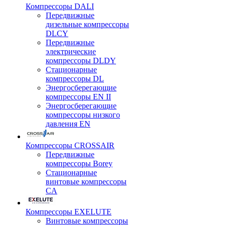
Компрессоры DALI
Передвижные
дизельные компрессоры
DLCY
Передвижные
электрические
компрессоры DLDY
Стационарные
компрессоры DL
Энергосберегающие
компрессоры EN II
Энергосберегающие
компрессоры низкого
давления EN
Компрессоры CROSSAIR
Передвижные
компрессоры Borey
Стационарные
винтовые компрессоры
CA
Компрессоры EXELUTE
Винтовые компрессоры