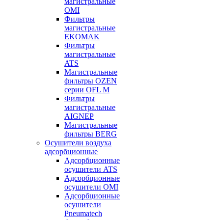
магистральные
OMI
Фильтры
магистральные
EKOMAK
Фильтры
магистральные
ATS
Магистральные
фильтры OZEN
серии OFL M
Фильтры
магистральные
AIGNEP
Магистральные
фильтры BERG
Осушители воздуха
адсорбционные
Адсорбционные
осушители ATS
Адсорбционные
осушители OMI
Адсорбционные
осушители
Pneumatech