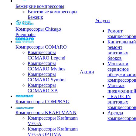
Бежецкие компрессоры
Винтовые компрессоры
Бежецк
Услуги
Компрессоры Chicago
Ремонт
Pneumatic
компрессоро
Капитальный
Компрессоры COMARO
ремонт
Компрессоры
винтовых
COMARO Legend
блоков
Компрессоры
Монтаж и
COMARO Mythos
сервисное
Акции
Компрессоры
обслуживани
COMARO Symbol
компрессоро
Компрессоры
Монтаж
COMARO XB
пневмолини
TRADE-IN
Компрессоры COMPRAG
винтовых
компрессоро
Компрессоры KRAFTMANN
Аренда
Компрессоры Kraftmann
компрессоро
VEGA
Компрессоры Kraftmann
VEGA OPTIMA