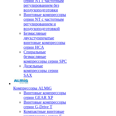
серии NT с частотным
регулированием без
воздухоподготовки
Винтовые компрессоры
серии NT с частотным
регулированием и
воздухоподготовкой
Безмасляные
двухступенчатые
винтовые компрессоры
серии HCA
Спиральные
безмасляные
компрессоры серии SPC
Дизельные
компрессоры серии
SAX
Компрессоры ALMiG
Винтовые компрессоры
серии GEAR XP
Винтовые компрессоры
серии G-Drive T
Компактные винтовые