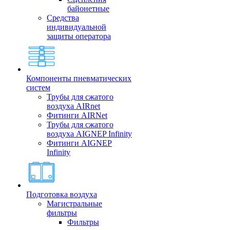
байонетные
Средства
индивидуальной
защиты оператора
Компоненты пневматических
систем
Трубы для сжатого
воздуха AIRnet
Фитинги AIRNet
Трубы для сжатого
воздуха AIGNEP Infinity
Фитинги AIGNEP
Infinity
Подготовка воздуха
Магистральные
фильтры
Фильтры