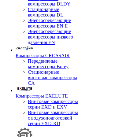
компрессоры DLDY
Стационарные
компрессоры DL
Энергосберегающие
компрессоры EN II
Энергосберегающие
компрессоры низкого
давления EN
Компрессоры CROSSAIR
Передвижные
компрессоры Borey
Стационарные
винтовые компрессоры
CA
Компрессоры EXELUTE
Винтовые компрессоры
серии EXD и EXV
Винтовые компрессоры
с водухоподготовкой
серии EXD-RD