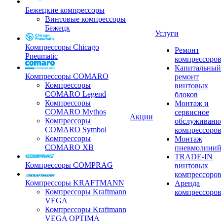
Бежецкие компрессоры
Винтовые компрессоры
Бежецк
Услуги
Компрессоры Chicago
Ремонт
Pneumatic
компрессоро
Капитальный
Компрессоры COMARO
ремонт
Компрессоры
винтовых
COMARO Legend
блоков
Компрессоры
Монтаж и
COMARO Mythos
сервисное
Акции
Компрессоры
обслуживани
COMARO Symbol
компрессоро
Компрессоры
Монтаж
COMARO XB
пневмолини
TRADE-IN
Компрессоры COMPRAG
винтовых
компрессоро
Компрессоры KRAFTMANN
Аренда
Компрессоры Kraftmann
компрессоро
VEGA
Компрессоры Kraftmann
VEGA OPTIMA