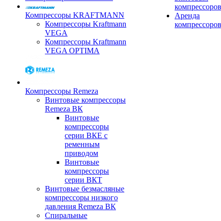
компрессоро
Компрессоры KRAFTMANN
Аренда
Компрессоры Kraftmann
компрессоро
VEGA
Компрессоры Kraftmann
VEGA OPTIMA
Компрессоры Remeza
Винтовые компрессоры
Remeza ВК
Винтовые
компрессоры
серии ВКЕ с
ременным
приводом
Винтовые
компрессоры
серии ВКТ
Винтовые безмасляные
компрессоры низкого
давления Remeza ВК
Спиральные