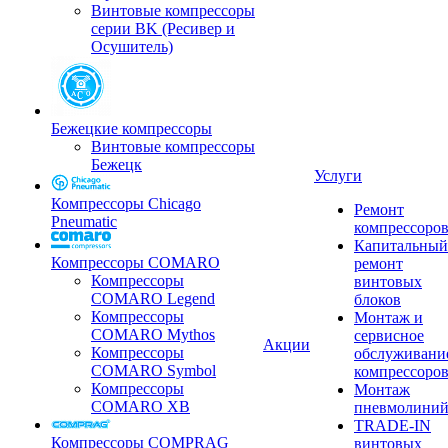
Винтовые компрессоры
серии BK (Ресивер и
Осушитель)
Бежецкие компрессоры
Винтовые компрессоры
Бежецк
Услуги
Компрессоры Chicago
Ремонт
Pneumatic
компрессоро
Капитальный
Компрессоры COMARO
ремонт
Компрессоры
винтовых
COMARO Legend
блоков
Компрессоры
Монтаж и
COMARO Mythos
сервисное
Акции
Компрессоры
обслуживани
COMARO Symbol
компрессоро
Компрессоры
Монтаж
COMARO XB
пневмолини
TRADE-IN
Компрессоры COMPRAG
винтовых