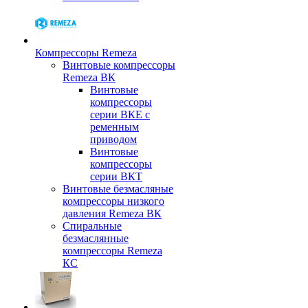
Компрессоры Remeza
Винтовые компрессоры
Remeza ВК
Винтовые
компрессоры
серии ВКЕ с
ременным
приводом
Винтовые
компрессоры
серии ВКТ
Винтовые безмасляные
компрессоры низкого
давления Remeza ВК
Спиральные
безмаслянные
компрессоры Remeza
КС