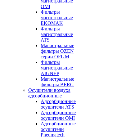
магистральные
OMI
Фильтры
магистральные
EKOMAK
Фильтры
магистральные
ATS
Магистральные
фильтры OZEN
серии OFL M
Фильтры
магистральные
AIGNEP
Магистральные
фильтры BERG
Осушители воздуха
адсорбционные
Адсорбционные
осушители ATS
Адсорбционные
осушители OMI
Адсорбционные
осушители
Pneumatech