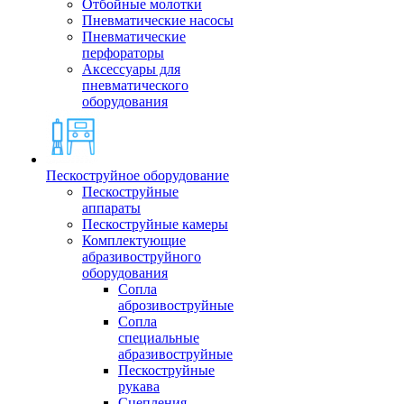
Отбойные молотки
Пневматические насосы
Пневматические
перфораторы
Аксессуары для
пневматического
оборудования
Пескоструйное оборудование
Пескоструйные
аппараты
Пескоструйные камеры
Комплектующие
абразивоструйного
оборудования
Сопла
аброзивоструйные
Сопла
специальные
абразивоструйные
Пескоструйные
рукава
Сцепления