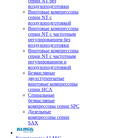
серии NT без
воздухоподготовки
Винтовые компрессоры
серии NT c
воздухоподготовкой
Винтовые компрессоры
серии NT с частотным
регулированием без
воздухоподготовки
Винтовые компрессоры
серии NT с частотным
регулированием и
воздухоподготовкой
Безмасляные
двухступенчатые
винтовые компрессоры
серии HCA
Спиральные
безмасляные
компрессоры серии SPC
Дизельные
компрессоры серии
SAX