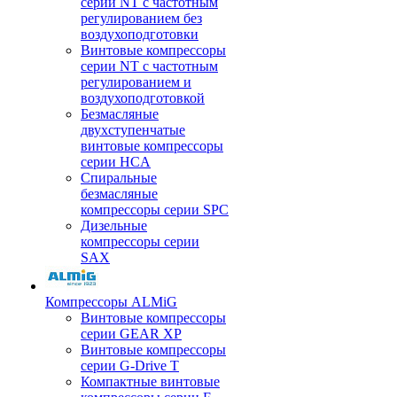
серии NT с частотным
регулированием без
воздухоподготовки
Винтовые компрессоры
серии NT с частотным
регулированием и
воздухоподготовкой
Безмасляные
двухступенчатые
винтовые компрессоры
серии HCA
Спиральные
безмасляные
компрессоры серии SPC
Дизельные
компрессоры серии
SAX
Компрессоры ALMiG
Винтовые компрессоры
серии GEAR XP
Винтовые компрессоры
серии G-Drive T
Компактные винтовые