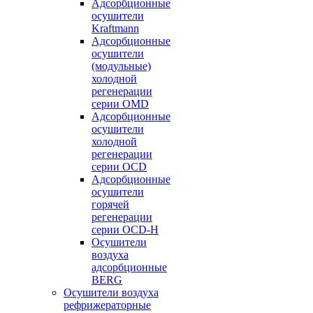
Адсорбционные
осушители
Kraftmann
Адсорбционные
осушители
(модульные)
холодной
регенерации
серии OMD
Адсорбционные
осушители
холодной
регенерации
серии OCD
Адсорбционные
осушители
горячей
регенерации
серии OСD-H
Осушители
воздуха
адсорбционные
BERG
Осушители воздуха
рефрижераторные