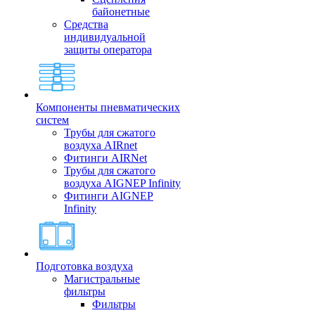
байонетные
Средства
индивидуальной
защиты оператора
Компоненты пневматических
систем
Трубы для сжатого
воздуха AIRnet
Фитинги AIRNet
Трубы для сжатого
воздуха AIGNEP Infinity
Фитинги AIGNEP
Infinity
Подготовка воздуха
Магистральные
фильтры
Фильтры