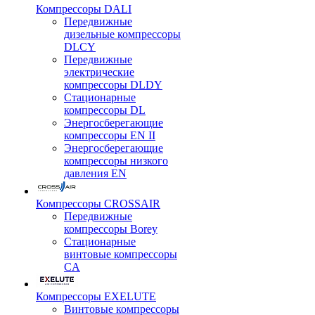
Компрессоры DALI
Передвижные
дизельные компрессоры
DLCY
Передвижные
электрические
компрессоры DLDY
Стационарные
компрессоры DL
Энергосберегающие
компрессоры EN II
Энергосберегающие
компрессоры низкого
давления EN
Компрессоры CROSSAIR
Передвижные
компрессоры Borey
Стационарные
винтовые компрессоры
CA
Компрессоры EXELUTE
Винтовые компрессоры