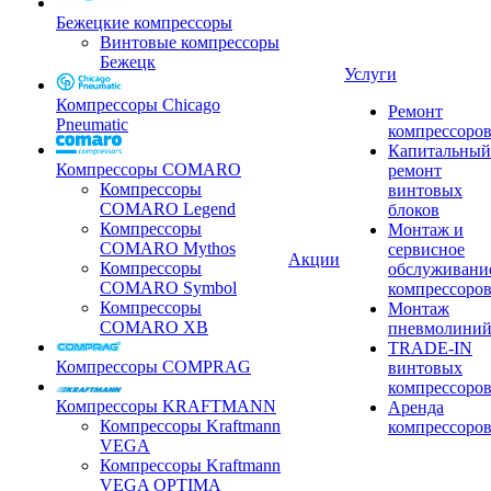
Бежецкие компрессоры
Винтовые компрессоры
Бежецк
Услуги
Компрессоры Chicago
Ремонт
Pneumatic
компрессоро
Капитальный
Компрессоры COMARO
ремонт
Компрессоры
винтовых
COMARO Legend
блоков
Компрессоры
Монтаж и
COMARO Mythos
сервисное
Акции
Компрессоры
обслуживани
COMARO Symbol
компрессоро
Компрессоры
Монтаж
COMARO XB
пневмолини
TRADE-IN
Компрессоры COMPRAG
винтовых
компрессоро
Компрессоры KRAFTMANN
Аренда
Компрессоры Kraftmann
компрессоро
VEGA
Компрессоры Kraftmann
VEGA OPTIMA