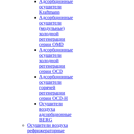
Адсорбционные
осушители
Kraftmann
Адсорбционные
осушители
(модульные)
холодной
регенерации
серии OMD
Адсорбционные
осушители
холодной
регенерации
серии OCD
Адсорбционные
осушители
горячей
регенерации
серии OСD-H
Осушители
воздуха
адсорбционные
BERG
Осушители воздуха
рефрижераторные