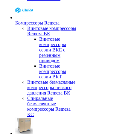
Компрессоры Remeza
Винтовые компрессоры
Remeza ВК
Винтовые
компрессоры
серии ВКЕ с
ременным
приводом
Винтовые
компрессоры
серии ВКТ
Винтовые безмасляные
компрессоры низкого
давления Remeza ВК
Спиральные
безмаслянные
компрессоры Remeza
КС