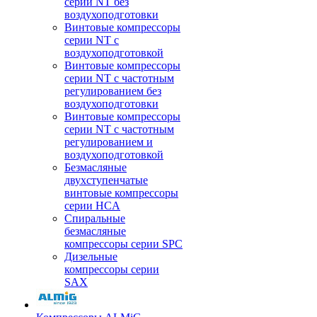
серии NT без
воздухоподготовки
Винтовые компрессоры
серии NT c
воздухоподготовкой
Винтовые компрессоры
серии NT с частотным
регулированием без
воздухоподготовки
Винтовые компрессоры
серии NT с частотным
регулированием и
воздухоподготовкой
Безмасляные
двухступенчатые
винтовые компрессоры
серии HCA
Спиральные
безмасляные
компрессоры серии SPC
Дизельные
компрессоры серии
SAX