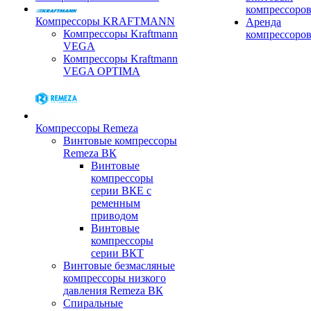
компрессоро
Компрессоры KRAFTMANN
Аренда
Компрессоры Kraftmann
компрессоро
VEGA
Компрессоры Kraftmann
VEGA OPTIMA
Компрессоры Remeza
Винтовые компрессоры
Remeza ВК
Винтовые
компрессоры
серии ВКЕ с
ременным
приводом
Винтовые
компрессоры
серии ВКТ
Винтовые безмасляные
компрессоры низкого
давления Remeza ВК
Спиральные