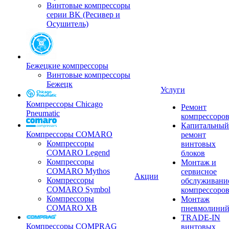
Винтовые компрессоры
серии BK (Ресивер и
Осушитель)
Бежецкие компрессоры
Винтовые компрессоры
Бежецк
Услуги
Компрессоры Chicago
Ремонт
Pneumatic
компрессоро
Капитальный
Компрессоры COMARO
ремонт
Компрессоры
винтовых
COMARO Legend
блоков
Компрессоры
Монтаж и
COMARO Mythos
сервисное
Акции
Компрессоры
обслуживани
COMARO Symbol
компрессоро
Компрессоры
Монтаж
COMARO XB
пневмолини
TRADE-IN
Компрессоры COMPRAG
винтовых