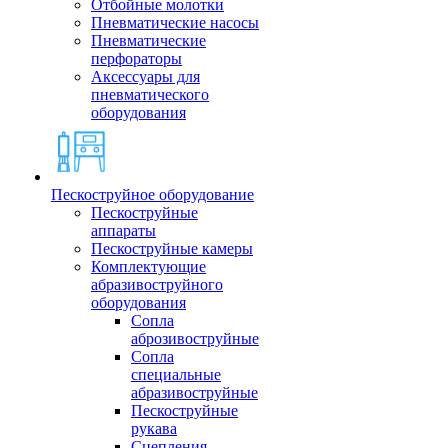
Отбойные молотки
Пневматические насосы
Пневматические
перфораторы
Аксессуары для
пневматического
оборудования
Пескоструйное оборудование
Пескоструйные
аппараты
Пескоструйные камеры
Комплектующие
абразивоструйного
оборудования
Сопла
аброзивоструйные
Сопла
специальные
абразивоструйные
Пескоструйные
рукава
Сцепления