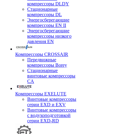
компрессоры DLDY
Стационарные
компрессоры DL
Энергосберегающие
компрессоры EN II
Энергосберегающие
компрессоры низкого
давления EN
Компрессоры CROSSAIR
Передвижные
компрессоры Borey
Стационарные
винтовые компрессоры
CA
Компрессоры EXELUTE
Винтовые компрессоры
серии EXD и EXV
Винтовые компрессоры
с водухоподготовкой
серии EXD-RD