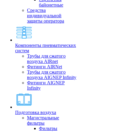
байонетные
Средства
индивидуальной
защиты оператора
Компоненты пневматических
систем
Трубы для сжатого
воздуха AIRnet
Фитинги AIRNet
Трубы для сжатого
воздуха AIGNEP Infinity
Фитинги AIGNEP
Infinity
Подготовка воздуха
Магистральные
фильтры
Фильтры