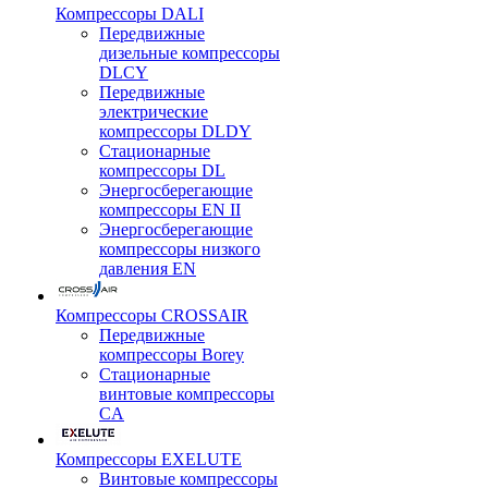
Компрессоры DALI
Передвижные
дизельные компрессоры
DLCY
Передвижные
электрические
компрессоры DLDY
Стационарные
компрессоры DL
Энергосберегающие
компрессоры EN II
Энергосберегающие
компрессоры низкого
давления EN
Компрессоры CROSSAIR
Передвижные
компрессоры Borey
Стационарные
винтовые компрессоры
CA
Компрессоры EXELUTE
Винтовые компрессоры