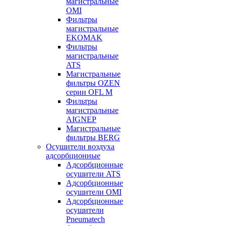
магистральные
OMI
Фильтры
магистральные
EKOMAK
Фильтры
магистральные
ATS
Магистральные
фильтры OZEN
серии OFL M
Фильтры
магистральные
AIGNEP
Магистральные
фильтры BERG
Осушители воздуха
адсорбционные
Адсорбционные
осушители ATS
Адсорбционные
осушители OMI
Адсорбционные
осушители
Pneumatech