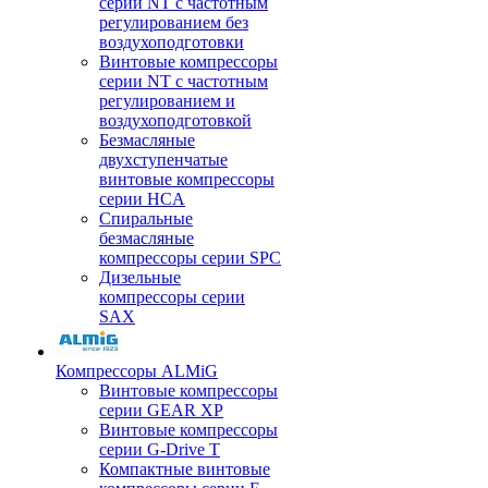
серии NT с частотным
регулированием без
воздухоподготовки
Винтовые компрессоры
серии NT с частотным
регулированием и
воздухоподготовкой
Безмасляные
двухступенчатые
винтовые компрессоры
серии HCA
Спиральные
безмасляные
компрессоры серии SPC
Дизельные
компрессоры серии
SAX
Компрессоры ALMiG
Винтовые компрессоры
серии GEAR XP
Винтовые компрессоры
серии G-Drive T
Компактные винтовые