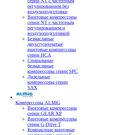
серии NT с частотным
регулированием без
воздухоподготовки
Винтовые компрессоры
серии NT с частотным
регулированием и
воздухоподготовкой
Безмасляные
двухступенчатые
винтовые компрессоры
серии HCA
Спиральные
безмасляные
компрессоры серии SPC
Дизельные
компрессоры серии
SAX
Компрессоры ALMiG
Винтовые компрессоры
серии GEAR XP
Винтовые компрессоры
серии G-Drive T
Компактные винтовые