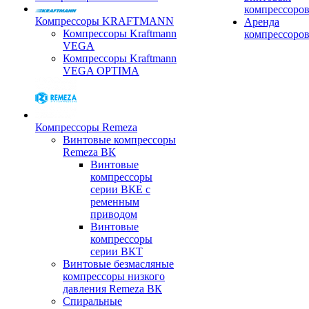
компрессоро
Компрессоры KRAFTMANN
Аренда
Компрессоры Kraftmann
компрессоро
VEGA
Компрессоры Kraftmann
VEGA OPTIMA
Компрессоры Remeza
Винтовые компрессоры
Remeza ВК
Винтовые
компрессоры
серии ВКЕ с
ременным
приводом
Винтовые
компрессоры
серии ВКТ
Винтовые безмасляные
компрессоры низкого
давления Remeza ВК
Спиральные