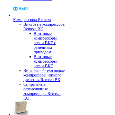
Компрессоры Remeza
Винтовые компрессоры
Remeza ВК
Винтовые
компрессоры
серии ВКЕ с
ременным
приводом
Винтовые
компрессоры
серии ВКТ
Винтовые безмасляные
компрессоры низкого
давления Remeza ВК
Спиральные
безмаслянные
компрессоры Remeza
КС