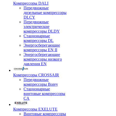
Компрессоры DALI
Передвижные
дизельные компрессоры
DLCY
Передвижные
электрические
компрессоры DLDY
Стационарные
компрессоры DL
Энергосберегающие
компрессоры EN II
Энергосберегающие
компрессоры низкого
давления EN
Компрессоры CROSSAIR
Передвижные
компрессоры Borey
Стационарные
винтовые компрессоры
CA
Компрессоры EXELUTE
Винтовые компрессоры