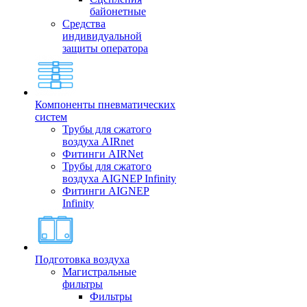
байонетные
Средства
индивидуальной
защиты оператора
Компоненты пневматических
систем
Трубы для сжатого
воздуха AIRnet
Фитинги AIRNet
Трубы для сжатого
воздуха AIGNEP Infinity
Фитинги AIGNEP
Infinity
Подготовка воздуха
Магистральные
фильтры
Фильтры