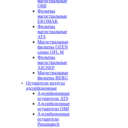
магистральные
OMI
Фильтры
магистральные
EKOMAK
Фильтры
магистральные
ATS
Магистральные
фильтры OZEN
серии OFL M
Фильтры
магистральные
AIGNEP
Магистральные
фильтры BERG
Осушители воздуха
адсорбционные
Адсорбционные
осушители ATS
Адсорбционные
осушители OMI
Адсорбционные
осушители
Pneumatech