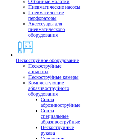
Отбойные молотки
Пневматические насосы
Пневматические
перфораторы
Аксессуары для
пневматического
оборудования
Пескоструйное оборудование
Пескоструйные
аппараты
Пескоструйные камеры
Комплектующие
абразивоструйного
оборудования
Сопла
аброзивоструйные
Сопла
специальные
абразивоструйные
Пескоструйные
рукава
Сцепления