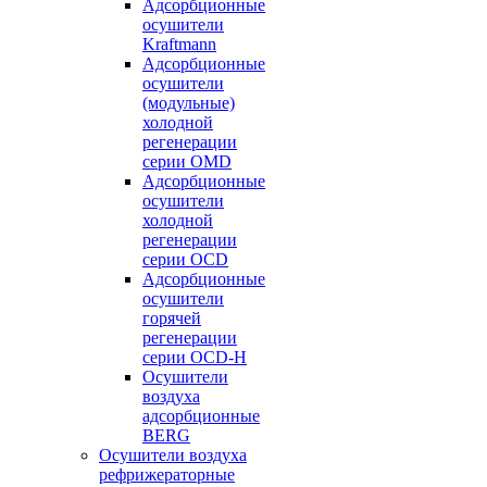
Адсорбционные
осушители
Kraftmann
Адсорбционные
осушители
(модульные)
холодной
регенерации
серии OMD
Адсорбционные
осушители
холодной
регенерации
серии OCD
Адсорбционные
осушители
горячей
регенерации
серии OСD-H
Осушители
воздуха
адсорбционные
BERG
Осушители воздуха
рефрижераторные