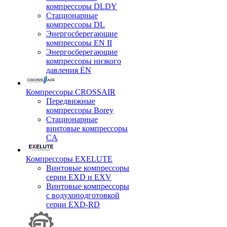
компрессоры DLDY
Стационарные
компрессоры DL
Энергосберегающие
компрессоры EN II
Энергосберегающие
компрессоры низкого
давления EN
Компрессоры CROSSAIR
Передвижные
компрессоры Borey
Стационарные
винтовые компрессоры
CA
Компрессоры EXELUTE
Винтовые компрессоры
серии EXD и EXV
Винтовые компрессоры
с водухоподготовкой
серии EXD-RD