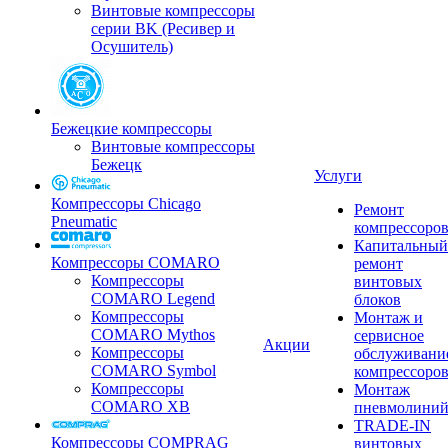
Винтовые компрессоры
серии BK (Ресивер и
Осушитель)
Бежецкие компрессоры
Винтовые компрессоры
Бежецк
Услуги
Компрессоры Chicago
Ремонт
Pneumatic
компрессоро
Капитальный
Компрессоры COMARO
ремонт
Компрессоры
винтовых
COMARO Legend
блоков
Компрессоры
Монтаж и
COMARO Mythos
сервисное
Акции
Компрессоры
обслуживани
COMARO Symbol
компрессоро
Компрессоры
Монтаж
COMARO XB
пневмолини
TRADE-IN
Компрессоры COMPRAG
винтовых