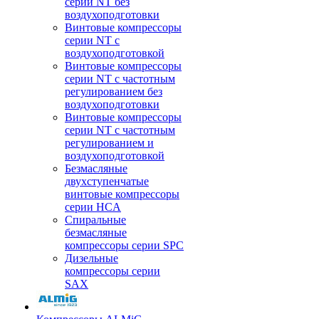
серии NT без
воздухоподготовки
Винтовые компрессоры
серии NT c
воздухоподготовкой
Винтовые компрессоры
серии NT с частотным
регулированием без
воздухоподготовки
Винтовые компрессоры
серии NT с частотным
регулированием и
воздухоподготовкой
Безмасляные
двухступенчатые
винтовые компрессоры
серии HCA
Спиральные
безмасляные
компрессоры серии SPC
Дизельные
компрессоры серии
SAX