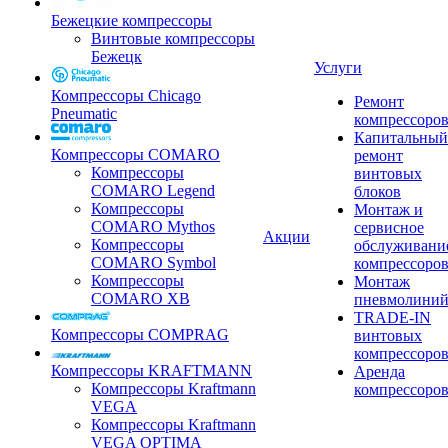
Бежецкие компрессоры
Винтовые компрессоры
Бежецк
Услуги
Компрессоры Chicago
Ремонт
Pneumatic
компрессоро
Капитальный
Компрессоры COMARO
ремонт
Компрессоры
винтовых
COMARO Legend
блоков
Компрессоры
Монтаж и
COMARO Mythos
сервисное
Акции
Компрессоры
обслуживани
COMARO Symbol
компрессоро
Компрессоры
Монтаж
COMARO XB
пневмолини
TRADE-IN
Компрессоры COMPRAG
винтовых
компрессоро
Компрессоры KRAFTMANN
Аренда
Компрессоры Kraftmann
компрессоро
VEGA
Компрессоры Kraftmann
VEGA OPTIMA