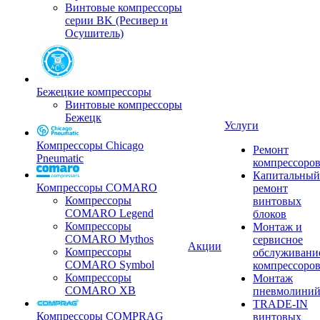
Винтовые компрессоры
серии BK (Ресивер и
Осушитель)
Бежецкие компрессоры
Винтовые компрессоры
Бежецк
Услуги
Компрессоры Chicago
Ремонт
Pneumatic
компрессоро
Капитальный
Компрессоры COMARO
ремонт
Компрессоры
винтовых
COMARO Legend
блоков
Компрессоры
Монтаж и
COMARO Mythos
сервисное
Акции
Компрессоры
обслуживани
COMARO Symbol
компрессоро
Компрессоры
Монтаж
COMARO XB
пневмолини
TRADE-IN
Компрессоры COMPRAG
винтовых