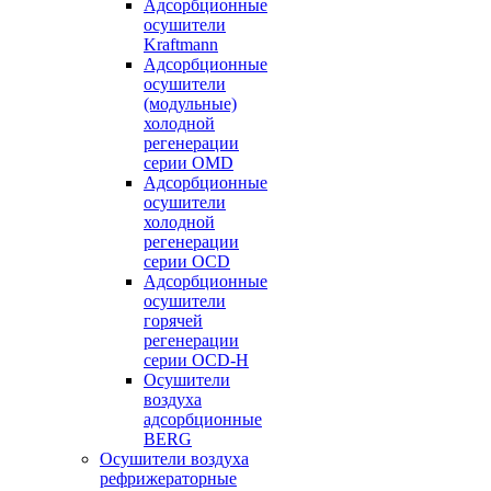
Адсорбционные
осушители
Kraftmann
Адсорбционные
осушители
(модульные)
холодной
регенерации
серии OMD
Адсорбционные
осушители
холодной
регенерации
серии OCD
Адсорбционные
осушители
горячей
регенерации
серии OСD-H
Осушители
воздуха
адсорбционные
BERG
Осушители воздуха
рефрижераторные