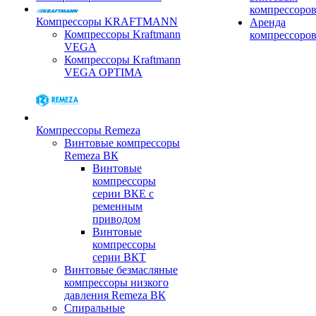
компрессоро
Компрессоры KRAFTMANN
Аренда
Компрессоры Kraftmann
компрессоро
VEGA
Компрессоры Kraftmann
VEGA OPTIMA
Компрессоры Remeza
Винтовые компрессоры
Remeza ВК
Винтовые
компрессоры
серии ВКЕ с
ременным
приводом
Винтовые
компрессоры
серии ВКТ
Винтовые безмасляные
компрессоры низкого
давления Remeza ВК
Спиральные