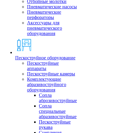
Отбойные молотки
Пневматические насосы
Пневматические
перфораторы
Аксессуары для
пневматического
оборудования
Пескоструйное оборудование
Пескоструйные
аппараты
Пескоструйные камеры
Комплектующие
абразивоструйного
оборудования
Сопла
аброзивоструйные
Сопла
специальные
абразивоструйные
Пескоструйные
рукава
Сцепления