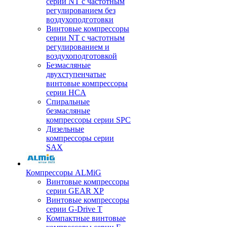
серии NT с частотным
регулированием без
воздухоподготовки
Винтовые компрессоры
серии NT с частотным
регулированием и
воздухоподготовкой
Безмасляные
двухступенчатые
винтовые компрессоры
серии HCA
Спиральные
безмасляные
компрессоры серии SPC
Дизельные
компрессоры серии
SAX
Компрессоры ALMiG
Винтовые компрессоры
серии GEAR XP
Винтовые компрессоры
серии G-Drive T
Компактные винтовые