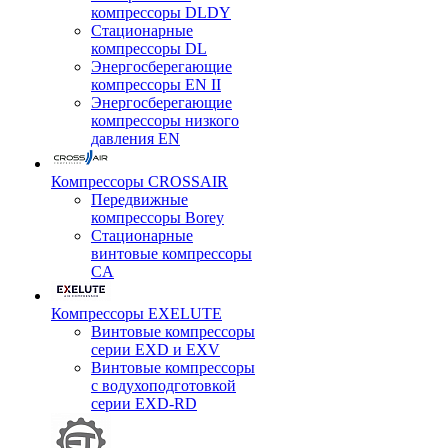
компрессоры DLDY
Стационарные
компрессоры DL
Энергосберегающие
компрессоры EN II
Энергосберегающие
компрессоры низкого
давления EN
Компрессоры CROSSAIR
Передвижные
компрессоры Borey
Стационарные
винтовые компрессоры
CA
Компрессоры EXELUTE
Винтовые компрессоры
серии EXD и EXV
Винтовые компрессоры
с водухоподготовкой
серии EXD-RD