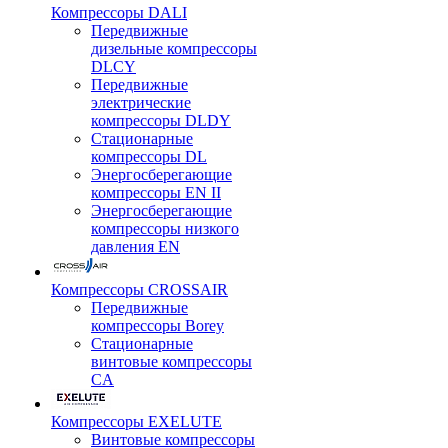
Компрессоры DALI
Передвижные
дизельные компрессоры
DLCY
Передвижные
электрические
компрессоры DLDY
Стационарные
компрессоры DL
Энергосберегающие
компрессоры EN II
Энергосберегающие
компрессоры низкого
давления EN
Компрессоры CROSSAIR
Передвижные
компрессоры Borey
Стационарные
винтовые компрессоры
CA
Компрессоры EXELUTE
Винтовые компрессоры