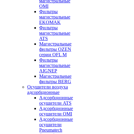
магистральные
OMI
Фильтры
магистральные
EKOMAK
Фильтры
магистральные
ATS
Магистральные
фильтры OZEN
серии OFL M
Фильтры
магистральные
AIGNEP
Магистральные
фильтры BERG
Осушители воздуха
адсорбционные
Адсорбционные
осушители ATS
Адсорбционные
осушители OMI
Адсорбционные
осушители
Pneumatech