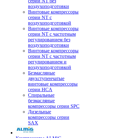
серии NT без
воздухоподготовки
Винтовые компрессоры
серии NT c
воздухоподготовкой
Винтовые компрессоры
серии NT с частотным
регулированием без
воздухоподготовки
Винтовые компрессоры
серии NT с частотным
регулированием и
воздухоподготовкой
Безмасляные
двухступенчатые
винтовые компрессоры
серии HCA
Спиральные
безмасляные
компрессоры серии SPC
Дизельные
компрессоры серии
SAX