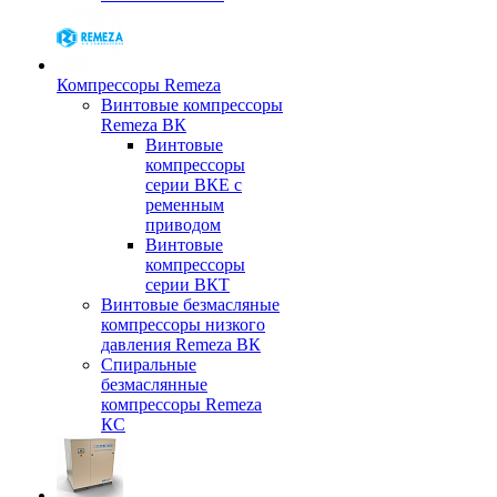
Компрессоры Remeza
Винтовые компрессоры
Remeza ВК
Винтовые
компрессоры
серии ВКЕ с
ременным
приводом
Винтовые
компрессоры
серии ВКТ
Винтовые безмасляные
компрессоры низкого
давления Remeza ВК
Спиральные
безмаслянные
компрессоры Remeza
КС