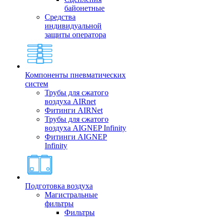
байонетные
Средства
индивидуальной
защиты оператора
Компоненты пневматических
систем
Трубы для сжатого
воздуха AIRnet
Фитинги AIRNet
Трубы для сжатого
воздуха AIGNEP Infinity
Фитинги AIGNEP
Infinity
Подготовка воздуха
Магистральные
фильтры
Фильтры