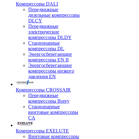
Компрессоры DALI
Передвижные
дизельные компрессоры
DLCY
Передвижные
электрические
компрессоры DLDY
Стационарные
компрессоры DL
Энергосберегающие
компрессоры EN II
Энергосберегающие
компрессоры низкого
давления EN
Компрессоры CROSSAIR
Передвижные
компрессоры Borey
Стационарные
винтовые компрессоры
CA
Компрессоры EXELUTE
Винтовые компрессоры