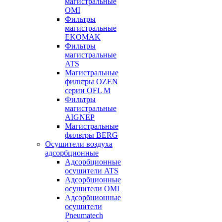
магистральные
OMI
Фильтры
магистральные
EKOMAK
Фильтры
магистральные
ATS
Магистральные
фильтры OZEN
серии OFL M
Фильтры
магистральные
AIGNEP
Магистральные
фильтры BERG
Осушители воздуха
адсорбционные
Адсорбционные
осушители ATS
Адсорбционные
осушители OMI
Адсорбционные
осушители
Pneumatech