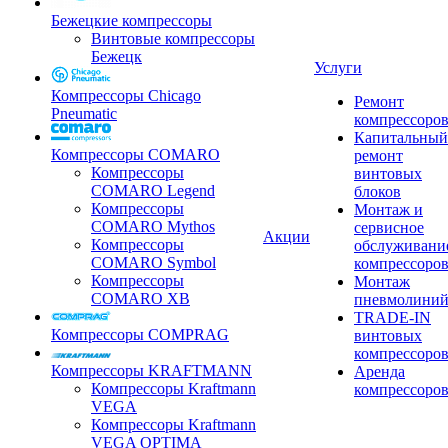
Бежецкие компрессоры
Винтовые компрессоры
Бежецк
Услуги
Компрессоры Chicago
Ремонт
Pneumatic
компрессоро
Капитальный
Компрессоры COMARO
ремонт
Компрессоры
винтовых
COMARO Legend
блоков
Компрессоры
Монтаж и
COMARO Mythos
сервисное
Акции
Компрессоры
обслуживани
COMARO Symbol
компрессоро
Компрессоры
Монтаж
COMARO XB
пневмолини
TRADE-IN
Компрессоры COMPRAG
винтовых
компрессоро
Компрессоры KRAFTMANN
Аренда
Компрессоры Kraftmann
компрессоро
VEGA
Компрессоры Kraftmann
VEGA OPTIMA