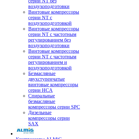
серии NT без
воздухоподготовки
Винтовые компрессоры
серии NT c
воздухоподготовкой
Винтовые компрессоры
серии NT с частотным
регулированием без
воздухоподготовки
Винтовые компрессоры
серии NT с частотным
регулированием и
воздухоподготовкой
Безмасляные
двухступенчатые
винтовые компрессоры
серии HCA
Спиральные
безмасляные
компрессоры серии SPC
Дизельные
компрессоры серии
SAX