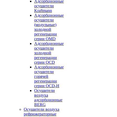
Адсорбционные
осушители
Kraftmann
Адсорбционные
осушители
(модульные)
холодной
регенерации
серии OMD
Адсорбционные
осушители
холодной
регенерации
серии OCD
Адсорбционные
осушители
горячей
регенерации
серии OСD-H
Осушители
воздуха
адсорбционные
BERG
Осушители воздуха
рефрижераторные