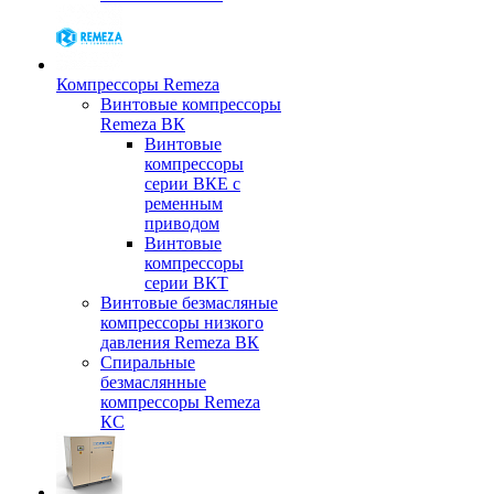
Компрессоры Remeza
Винтовые компрессоры
Remeza ВК
Винтовые
компрессоры
серии ВКЕ с
ременным
приводом
Винтовые
компрессоры
серии ВКТ
Винтовые безмасляные
компрессоры низкого
давления Remeza ВК
Спиральные
безмаслянные
компрессоры Remeza
КС