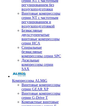
серии NT с частотным
регулированием без
воздухоподготовки
Винтовые компрессоры
серии NT с частотным
регулированием и
воздухоподготовкой
Безмасляные
двухступенчатые
винтовые компрессоры
серии HCA
Спиральные
безмасляные
компрессоры серии SPC
Дизельные
компрессоры серии
SAX
Компрессоры ALMiG
Винтовые компрессоры
серии GEAR XP
Винтовые компрессоры
серии G-Drive T
Компактные винтовые