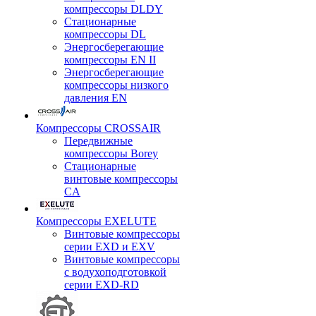
компрессоры DLDY
Стационарные
компрессоры DL
Энергосберегающие
компрессоры EN II
Энергосберегающие
компрессоры низкого
давления EN
Компрессоры CROSSAIR
Передвижные
компрессоры Borey
Стационарные
винтовые компрессоры
CA
Компрессоры EXELUTE
Винтовые компрессоры
серии EXD и EXV
Винтовые компрессоры
с водухоподготовкой
серии EXD-RD