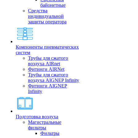
байонетные
Средства
индивидуальной
защиты оператора
Компоненты пневматических
систем
Трубы для сжатого
воздуха AIRnet
Фитинги AIRNet
Трубы для сжатого
воздуха AIGNEP Infinity
Фитинги AIGNEP
Infinity
Подготовка воздуха
Магистральные
фильтры
Фильтры