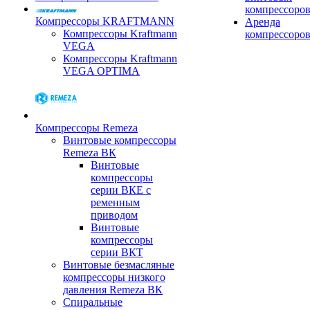
компрессоро
Компрессоры KRAFTMANN
Аренда
Компрессоры Kraftmann
компрессоро
VEGA
Компрессоры Kraftmann
VEGA OPTIMA
Компрессоры Remeza
Винтовые компрессоры
Remeza ВК
Винтовые
компрессоры
серии ВКЕ с
ременным
приводом
Винтовые
компрессоры
серии ВКТ
Винтовые безмасляные
компрессоры низкого
давления Remeza ВК
Спиральные