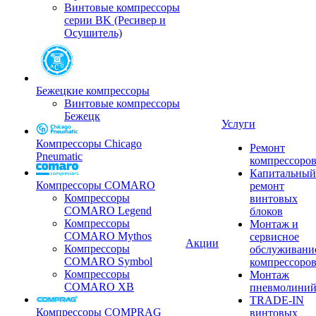
Винтовые компрессоры
серии BK (Ресивер и
Осушитель)
Бежецкие компрессоры
Винтовые компрессоры
Бежецк
Услуги
Компрессоры Chicago
Ремонт
Pneumatic
компрессоро
Капитальный
Компрессоры COMARO
ремонт
Компрессоры
винтовых
COMARO Legend
блоков
Компрессоры
Монтаж и
COMARO Mythos
сервисное
Акции
Компрессоры
обслуживани
COMARO Symbol
компрессоро
Компрессоры
Монтаж
COMARO XB
пневмолини
TRADE-IN
Компрессоры COMPRAG
винтовых