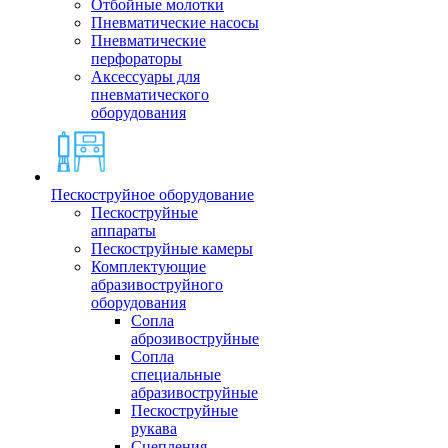
Отбойные молотки
Пневматические насосы
Пневматические
перфораторы
Аксессуары для
пневматического
оборудования
Пескоструйное оборудование
Пескоструйные
аппараты
Пескоструйные камеры
Комплектующие
абразивоструйного
оборудования
Сопла
аброзивоструйные
Сопла
специальные
абразивоструйные
Пескоструйные
рукава
Сцепления