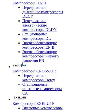
Компрессоры DALI
Передвижные
дизельные компрессоры
DLCY
Передвижные
электрические
компрессоры DLDY
Стационарные
компрессоры DL
Энергосберегающие
компрессоры EN II
Энергосберегающие
компрессоры низкого
давления EN
Компрессоры CROSSAIR
Передвижные
компрессоры Borey
Стационарные
винтовые компрессоры
CA
Компрессоры EXELUTE
Винтовые компрессоры