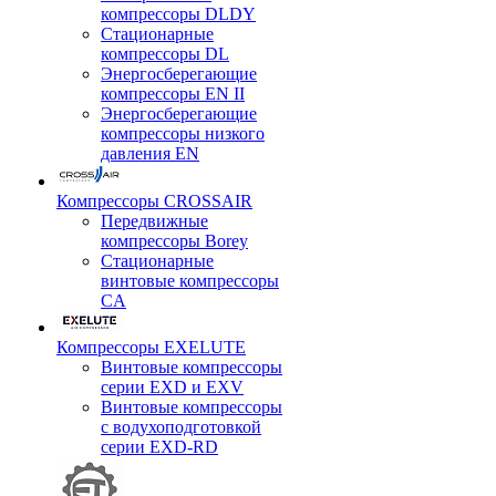
компрессоры DLDY
Стационарные
компрессоры DL
Энергосберегающие
компрессоры EN II
Энергосберегающие
компрессоры низкого
давления EN
Компрессоры CROSSAIR
Передвижные
компрессоры Borey
Стационарные
винтовые компрессоры
CA
Компрессоры EXELUTE
Винтовые компрессоры
серии EXD и EXV
Винтовые компрессоры
с водухоподготовкой
серии EXD-RD