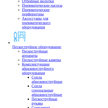
Отбойные молотки
Пневматические насосы
Пневматические
перфораторы
Аксессуары для
пневматического
оборудования
Пескоструйное оборудование
Пескоструйные
аппараты
Пескоструйные камеры
Комплектующие
абразивоструйного
оборудования
Сопла
аброзивоструйные
Сопла
специальные
абразивоструйные
Пескоструйные
рукава
Сцепления