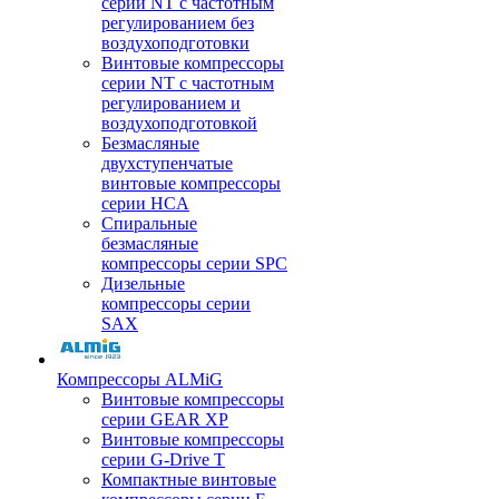
серии NT с частотным
регулированием без
воздухоподготовки
Винтовые компрессоры
серии NT с частотным
регулированием и
воздухоподготовкой
Безмасляные
двухступенчатые
винтовые компрессоры
серии HCA
Спиральные
безмасляные
компрессоры серии SPC
Дизельные
компрессоры серии
SAX
Компрессоры ALMiG
Винтовые компрессоры
серии GEAR XP
Винтовые компрессоры
серии G-Drive T
Компактные винтовые