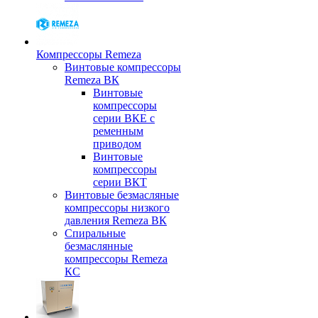
Компрессоры Remeza
Винтовые компрессоры
Remeza ВК
Винтовые
компрессоры
серии ВКЕ с
ременным
приводом
Винтовые
компрессоры
серии ВКТ
Винтовые безмасляные
компрессоры низкого
давления Remeza ВК
Спиральные
безмаслянные
компрессоры Remeza
КС