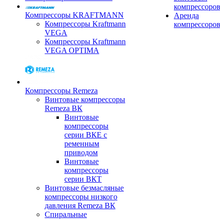
компрессоро
Компрессоры KRAFTMANN
Аренда
Компрессоры Kraftmann
компрессоро
VEGA
Компрессоры Kraftmann
VEGA OPTIMA
Компрессоры Remeza
Винтовые компрессоры
Remeza ВК
Винтовые
компрессоры
серии ВКЕ с
ременным
приводом
Винтовые
компрессоры
серии ВКТ
Винтовые безмасляные
компрессоры низкого
давления Remeza ВК
Спиральные