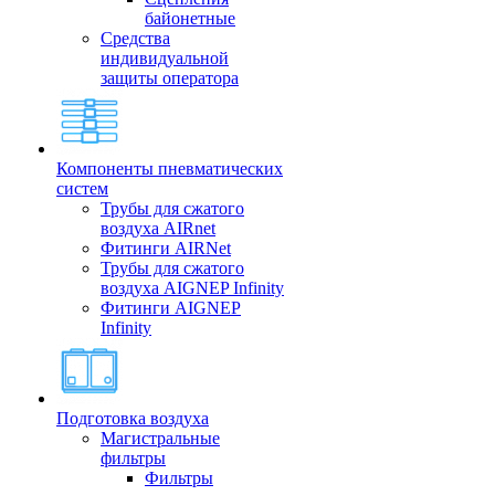
байонетные
Средства
индивидуальной
защиты оператора
Компоненты пневматических
систем
Трубы для сжатого
воздуха AIRnet
Фитинги AIRNet
Трубы для сжатого
воздуха AIGNEP Infinity
Фитинги AIGNEP
Infinity
Подготовка воздуха
Магистральные
фильтры
Фильтры