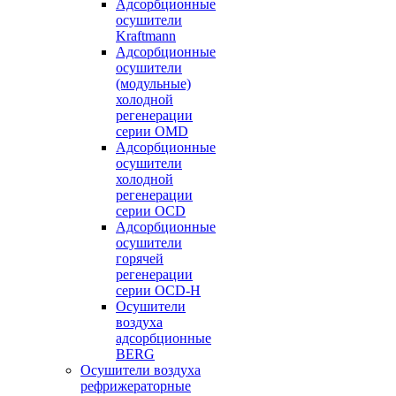
Адсорбционные
осушители
Kraftmann
Адсорбционные
осушители
(модульные)
холодной
регенерации
серии OMD
Адсорбционные
осушители
холодной
регенерации
серии OCD
Адсорбционные
осушители
горячей
регенерации
серии OСD-H
Осушители
воздуха
адсорбционные
BERG
Осушители воздуха
рефрижераторные