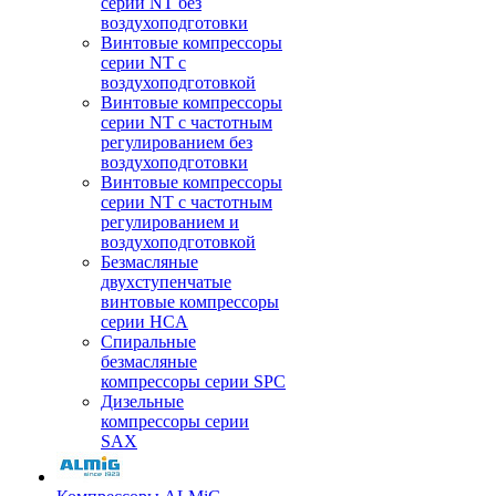
серии NT без
воздухоподготовки
Винтовые компрессоры
серии NT c
воздухоподготовкой
Винтовые компрессоры
серии NT с частотным
регулированием без
воздухоподготовки
Винтовые компрессоры
серии NT с частотным
регулированием и
воздухоподготовкой
Безмасляные
двухступенчатые
винтовые компрессоры
серии HCA
Спиральные
безмасляные
компрессоры серии SPC
Дизельные
компрессоры серии
SAX