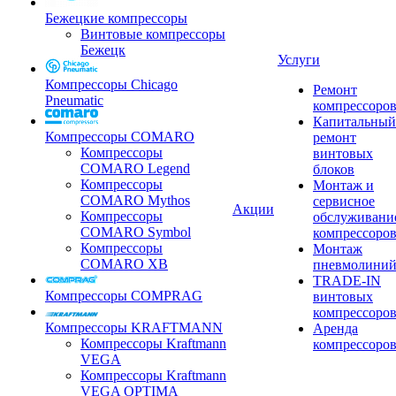
Бежецкие компрессоры
Винтовые компрессоры
Бежецк
Услуги
Компрессоры Chicago
Ремонт
Pneumatic
компрессоро
Капитальный
Компрессоры COMARO
ремонт
Компрессоры
винтовых
COMARO Legend
блоков
Компрессоры
Монтаж и
COMARO Mythos
сервисное
Акции
Компрессоры
обслуживани
COMARO Symbol
компрессоро
Компрессоры
Монтаж
COMARO XB
пневмолини
TRADE-IN
Компрессоры COMPRAG
винтовых
компрессоро
Компрессоры KRAFTMANN
Аренда
Компрессоры Kraftmann
компрессоро
VEGA
Компрессоры Kraftmann
VEGA OPTIMA