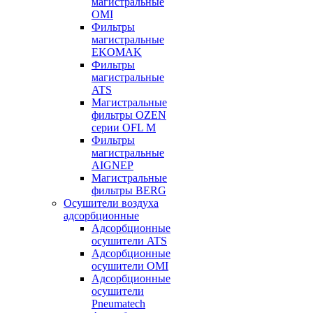
магистральные
OMI
Фильтры
магистральные
EKOMAK
Фильтры
магистральные
ATS
Магистральные
фильтры OZEN
серии OFL M
Фильтры
магистральные
AIGNEP
Магистральные
фильтры BERG
Осушители воздуха
адсорбционные
Адсорбционные
осушители ATS
Адсорбционные
осушители OMI
Адсорбционные
осушители
Pneumatech