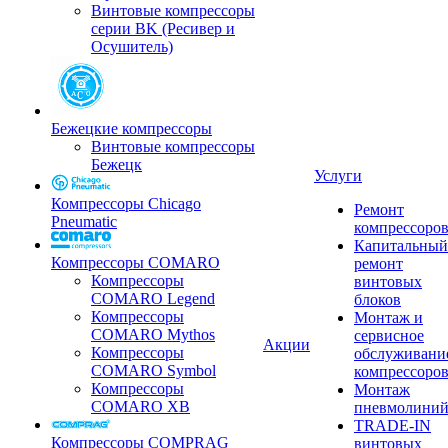
Винтовые компрессоры
серии BK (Ресивер и
Осушитель)
Бежецкие компрессоры
Винтовые компрессоры
Бежецк
Услуги
Компрессоры Chicago
Ремонт
Pneumatic
компрессоро
Капитальный
Компрессоры COMARO
ремонт
Компрессоры
винтовых
COMARO Legend
блоков
Компрессоры
Монтаж и
COMARO Mythos
сервисное
Акции
Компрессоры
обслуживани
COMARO Symbol
компрессоро
Компрессоры
Монтаж
COMARO XB
пневмолини
TRADE-IN
Компрессоры COMPRAG
винтовых