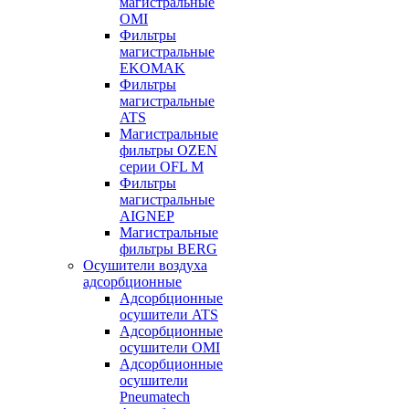
магистральные
OMI
Фильтры
магистральные
EKOMAK
Фильтры
магистральные
ATS
Магистральные
фильтры OZEN
серии OFL M
Фильтры
магистральные
AIGNEP
Магистральные
фильтры BERG
Осушители воздуха
адсорбционные
Адсорбционные
осушители ATS
Адсорбционные
осушители OMI
Адсорбционные
осушители
Pneumatech