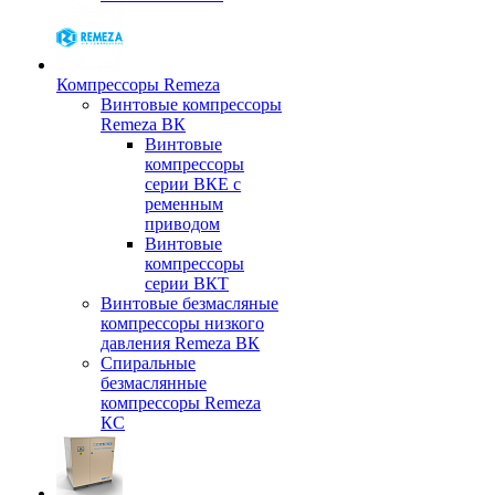
Компрессоры Remeza
Винтовые компрессоры
Remeza ВК
Винтовые
компрессоры
серии ВКЕ с
ременным
приводом
Винтовые
компрессоры
серии ВКТ
Винтовые безмасляные
компрессоры низкого
давления Remeza ВК
Спиральные
безмаслянные
компрессоры Remeza
КС