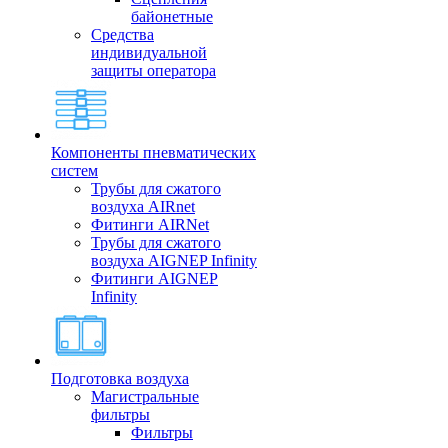
байонетные
Средства
индивидуальной
защиты оператора
Компоненты пневматических
систем
Трубы для сжатого
воздуха AIRnet
Фитинги AIRNet
Трубы для сжатого
воздуха AIGNEP Infinity
Фитинги AIGNEP
Infinity
Подготовка воздуха
Магистральные
фильтры
Фильтры