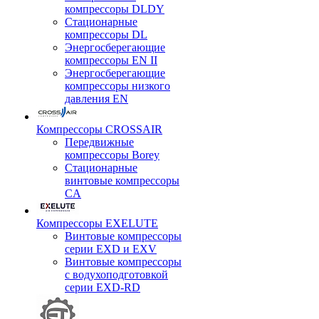
компрессоры DLDY
Стационарные
компрессоры DL
Энергосберегающие
компрессоры EN II
Энергосберегающие
компрессоры низкого
давления EN
Компрессоры CROSSAIR
Передвижные
компрессоры Borey
Стационарные
винтовые компрессоры
CA
Компрессоры EXELUTE
Винтовые компрессоры
серии EXD и EXV
Винтовые компрессоры
с водухоподготовкой
серии EXD-RD