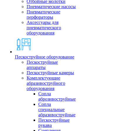
Отбойные молотки
Пневматические насосы
Пневматические
перфораторы
Аксессуары для
пневматического
оборудования
Пескоструйное оборудование
Пескоструйные
аппараты
Пескоструйные камеры
Комплектующие
абразивоструйного
оборудования
Сопла
аброзивоструйные
Сопла
специальные
абразивоструйные
Пескоструйные
рукава
Сцепления