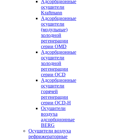
Адсорбционные
осушители
Kraftmann
Адсорбционные
осушители
(модульные)
холодной
регенерации
серии OMD
Адсорбционные
осушители
холодной
регенерации
серии OCD
Адсорбционные
осушители
горячей
регенерации
серии OСD-H
Осушители
воздуха
адсорбционные
BERG
Осушители воздуха
рефрижераторные