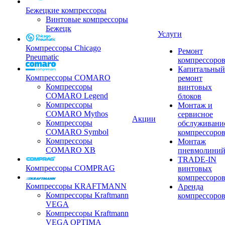
Бежецкие компрессоры
Винтовые компрессоры
Бежецк
Услуги
Компрессоры Chicago
Ремонт
Pneumatic
компрессоро
Капитальный
Компрессоры COMARO
ремонт
Компрессоры
винтовых
COMARO Legend
блоков
Компрессоры
Монтаж и
COMARO Mythos
сервисное
Акции
Компрессоры
обслуживани
COMARO Symbol
компрессоро
Компрессоры
Монтаж
COMARO XB
пневмолини
TRADE-IN
Компрессоры COMPRAG
винтовых
компрессоро
Компрессоры KRAFTMANN
Аренда
Компрессоры Kraftmann
компрессоро
VEGA
Компрессоры Kraftmann
VEGA OPTIMA