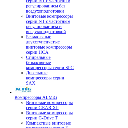
серии NT с частотным
регулированием без
воздухоподготовки
Винтовые компрессоры
серии NT с частотным
регулированием и
воздухоподготовкой
Безмасляные
двухступенчатые
винтовые компрессоры
серии HCA
Спиральные
безмасляные
компрессоры серии SPC
Дизельные
компрессоры серии
SAX
Компрессоры ALMiG
Винтовые компрессоры
серии GEAR XP
Винтовые компрессоры
серии G-Drive T
Компактные винтовые