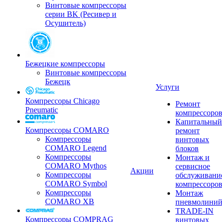
Винтовые компрессоры
серии BK (Ресивер и
Осушитель)
Бежецкие компрессоры
Винтовые компрессоры
Бежецк
Услуги
Компрессоры Chicago
Ремонт
Pneumatic
компрессоро
Капитальный
Компрессоры COMARO
ремонт
Компрессоры
винтовых
COMARO Legend
блоков
Компрессоры
Монтаж и
COMARO Mythos
сервисное
Акции
Компрессоры
обслуживани
COMARO Symbol
компрессоро
Компрессоры
Монтаж
COMARO XB
пневмолини
TRADE-IN
Компрессоры COMPRAG
винтовых