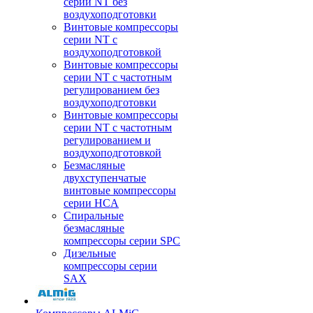
серии NT без
воздухоподготовки
Винтовые компрессоры
серии NT c
воздухоподготовкой
Винтовые компрессоры
серии NT с частотным
регулированием без
воздухоподготовки
Винтовые компрессоры
серии NT с частотным
регулированием и
воздухоподготовкой
Безмасляные
двухступенчатые
винтовые компрессоры
серии HCA
Спиральные
безмасляные
компрессоры серии SPC
Дизельные
компрессоры серии
SAX