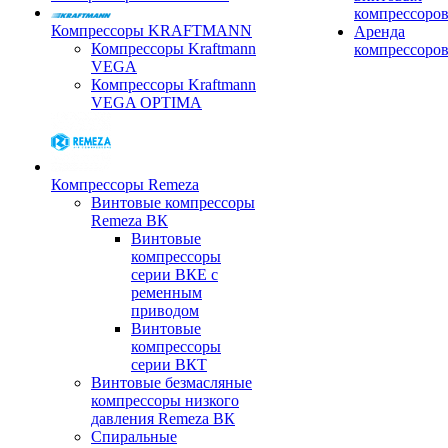
компрессоро
Компрессоры KRAFTMANN
Аренда
Компрессоры Kraftmann
компрессоро
VEGA
Компрессоры Kraftmann
VEGA OPTIMA
Компрессоры Remeza
Винтовые компрессоры
Remeza ВК
Винтовые
компрессоры
серии ВКЕ с
ременным
приводом
Винтовые
компрессоры
серии ВКТ
Винтовые безмасляные
компрессоры низкого
давления Remeza ВК
Спиральные