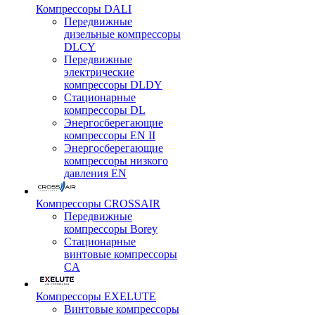
Компрессоры DALI
Передвижные
дизельные компрессоры
DLCY
Передвижные
электрические
компрессоры DLDY
Стационарные
компрессоры DL
Энергосберегающие
компрессоры EN II
Энергосберегающие
компрессоры низкого
давления EN
Компрессоры CROSSAIR
Передвижные
компрессоры Borey
Стационарные
винтовые компрессоры
CA
Компрессоры EXELUTE
Винтовые компрессоры