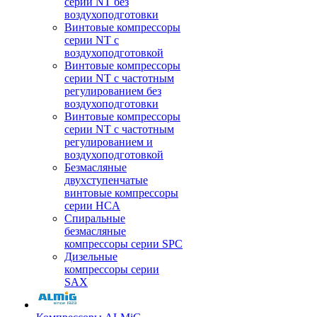
серии NT без
воздухоподготовки
Винтовые компрессоры
серии NT c
воздухоподготовкой
Винтовые компрессоры
серии NT с частотным
регулированием без
воздухоподготовки
Винтовые компрессоры
серии NT с частотным
регулированием и
воздухоподготовкой
Безмасляные
двухступенчатые
винтовые компрессоры
серии HCA
Спиральные
безмасляные
компрессоры серии SPC
Дизельные
компрессоры серии
SAX