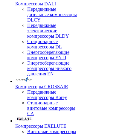
Компрессоры DALI
Передвижные
дизельные компрессоры
DLCY
Передвижные
электрические
компрессоры DLDY
Стационарные
компрессоры DL
Энергосберегающие
компрессоры EN II
Энергосберегающие
компрессоры низкого
давления EN
Компрессоры CROSSAIR
Передвижные
компрессоры Borey
Стационарные
винтовые компрессоры
CA
Компрессоры EXELUTE
Винтовые компрессоры