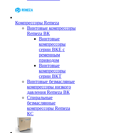
Компрессоры Remeza
Винтовые компрессоры
Remeza ВК
Винтовые
компрессоры
серии ВКЕ с
ременным
приводом
Винтовые
компрессоры
серии ВКТ
Винтовые безмасляные
компрессоры низкого
давления Remeza ВК
Спиральные
безмаслянные
компрессоры Remeza
КС