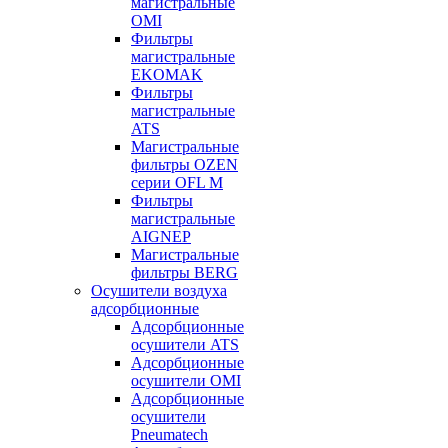
магистральные
OMI
Фильтры
магистральные
EKOMAK
Фильтры
магистральные
ATS
Магистральные
фильтры OZEN
серии OFL M
Фильтры
магистральные
AIGNEP
Магистральные
фильтры BERG
Осушители воздуха
адсорбционные
Адсорбционные
осушители ATS
Адсорбционные
осушители OMI
Адсорбционные
осушители
Pneumatech