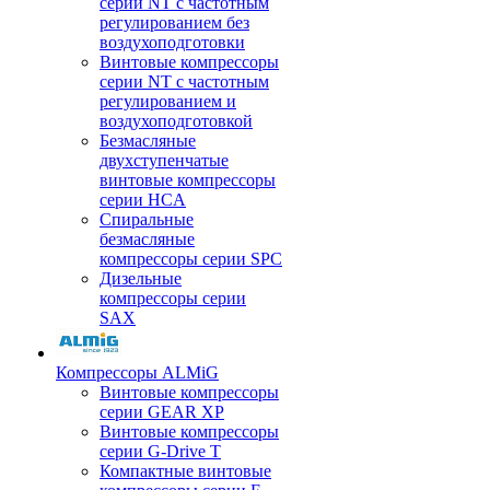
серии NT с частотным
регулированием без
воздухоподготовки
Винтовые компрессоры
серии NT с частотным
регулированием и
воздухоподготовкой
Безмасляные
двухступенчатые
винтовые компрессоры
серии HCA
Спиральные
безмасляные
компрессоры серии SPC
Дизельные
компрессоры серии
SAX
Компрессоры ALMiG
Винтовые компрессоры
серии GEAR XP
Винтовые компрессоры
серии G-Drive T
Компактные винтовые