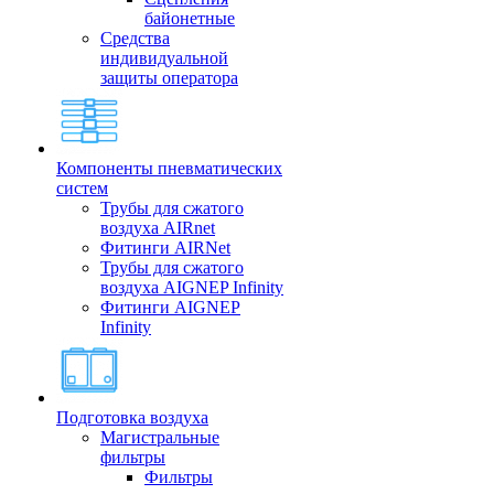
байонетные
Средства
индивидуальной
защиты оператора
Компоненты пневматических
систем
Трубы для сжатого
воздуха AIRnet
Фитинги AIRNet
Трубы для сжатого
воздуха AIGNEP Infinity
Фитинги AIGNEP
Infinity
Подготовка воздуха
Магистральные
фильтры
Фильтры