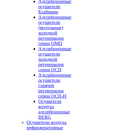
Адсорбционные
осушители
Kraftmann
Адсорбционные
осушители
(модульные)
холодной
регенерации
серии OMD
Адсорбционные
осушители
холодной
регенерации
серии OCD
Адсорбционные
осушители
горячей
регенерации
серии OСD-H
Осушители
воздуха
адсорбционные
BERG
Осушители воздуха
рефрижераторные