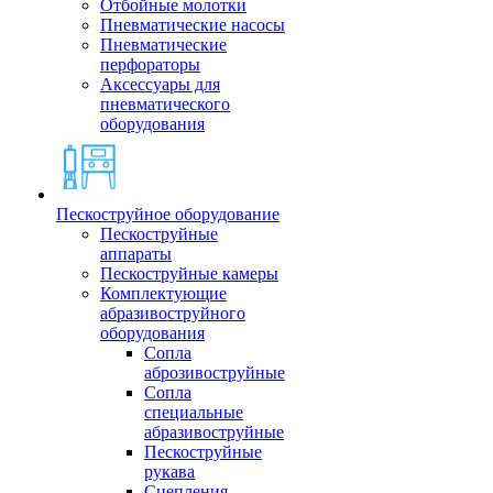
Отбойные молотки
Пневматические насосы
Пневматические
перфораторы
Аксессуары для
пневматического
оборудования
Пескоструйное оборудование
Пескоструйные
аппараты
Пескоструйные камеры
Комплектующие
абразивоструйного
оборудования
Сопла
аброзивоструйные
Сопла
специальные
абразивоструйные
Пескоструйные
рукава
Сцепления