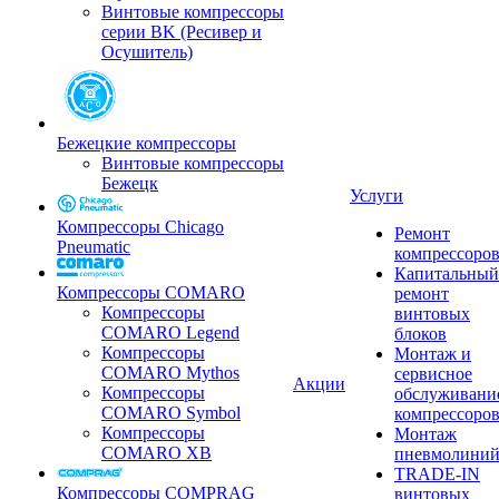
Винтовые компрессоры
серии BK (Ресивер и
Осушитель)
Бежецкие компрессоры
Винтовые компрессоры
Бежецк
Услуги
Компрессоры Chicago
Ремонт
Pneumatic
компрессоро
Капитальный
Компрессоры COMARO
ремонт
Компрессоры
винтовых
COMARO Legend
блоков
Компрессоры
Монтаж и
COMARO Mythos
сервисное
Акции
Компрессоры
обслуживани
COMARO Symbol
компрессоро
Компрессоры
Монтаж
COMARO XB
пневмолини
TRADE-IN
Компрессоры COMPRAG
винтовых