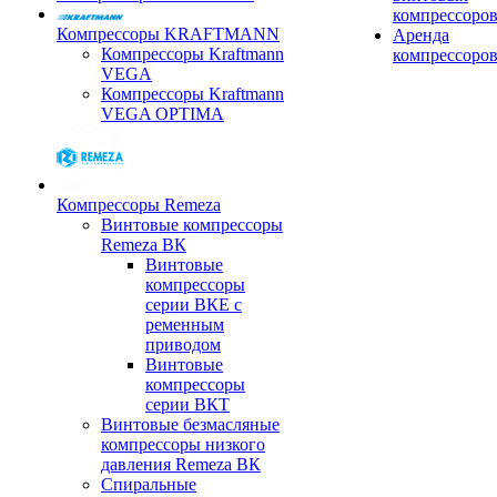
компрессоро
Компрессоры KRAFTMANN
Аренда
Компрессоры Kraftmann
компрессоро
VEGA
Компрессоры Kraftmann
VEGA OPTIMA
Компрессоры Remeza
Винтовые компрессоры
Remeza ВК
Винтовые
компрессоры
серии ВКЕ с
ременным
приводом
Винтовые
компрессоры
серии ВКТ
Винтовые безмасляные
компрессоры низкого
давления Remeza ВК
Спиральные