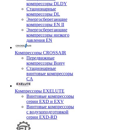
компрессоры DLDY
Стационарные
компрессоры DL
Энергосберегающие
компрессоры EN II
Энергосберегающие
компрессоры низкого
давления EN
Компрессоры CROSSAIR
Передвижные
компрессоры Borey
Стационарные
винтовые компрессоры
CA
Компрессоры EXELUTE
Винтовые компрессоры
серии EXD и EXV
Винтовые компрессоры
с водухоподготовкой
серии EXD-RD