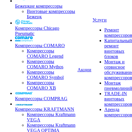
Бежецкие компрессоры
Винтовые компрессоры
Бежецк
Услуги
Компрессоры Chicago
Ремонт
Pneumatic
компрессоро
Капитальный
Компрессоры COMARO
ремонт
Компрессоры
винтовых
COMARO Legend
блоков
Компрессоры
Монтаж и
COMARO Mythos
сервисное
Акции
Компрессоры
обслуживани
COMARO Symbol
компрессоро
Компрессоры
Монтаж
COMARO XB
пневмолини
TRADE-IN
Компрессоры COMPRAG
винтовых
компрессоро
Компрессоры KRAFTMANN
Аренда
Компрессоры Kraftmann
компрессоро
VEGA
Компрессоры Kraftmann
VEGA OPTIMA