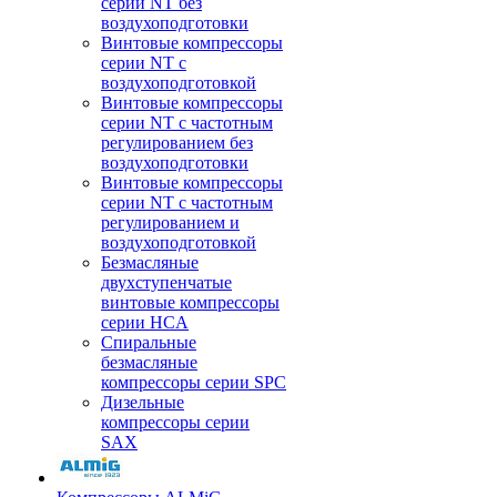
серии NT без
воздухоподготовки
Винтовые компрессоры
серии NT c
воздухоподготовкой
Винтовые компрессоры
серии NT с частотным
регулированием без
воздухоподготовки
Винтовые компрессоры
серии NT с частотным
регулированием и
воздухоподготовкой
Безмасляные
двухступенчатые
винтовые компрессоры
серии HCA
Спиральные
безмасляные
компрессоры серии SPC
Дизельные
компрессоры серии
SAX