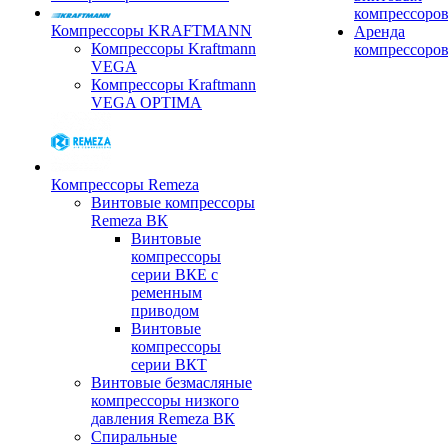
компрессоро
Компрессоры KRAFTMANN
Аренда
Компрессоры Kraftmann
компрессоро
VEGA
Компрессоры Kraftmann
VEGA OPTIMA
Компрессоры Remeza
Винтовые компрессоры
Remeza ВК
Винтовые
компрессоры
серии ВКЕ с
ременным
приводом
Винтовые
компрессоры
серии ВКТ
Винтовые безмасляные
компрессоры низкого
давления Remeza ВК
Спиральные