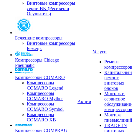
Винтовые компрессоры
серии BK (Ресивер и
Осушитель)
Бежецкие компрессоры
Винтовые компрессоры
Бежецк
Услуги
Компрессоры Chicago
Ремонт
Pneumatic
компрессоро
Капитальный
Компрессоры COMARO
ремонт
Компрессоры
винтовых
COMARO Legend
блоков
Компрессоры
Монтаж и
COMARO Mythos
сервисное
Акции
Компрессоры
обслуживани
COMARO Symbol
компрессоро
Компрессоры
Монтаж
COMARO XB
пневмолини
TRADE-IN
Компрессоры COMPRAG
винтовых