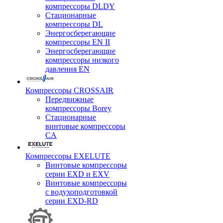
компрессоры DLDY
Стационарные
компрессоры DL
Энергосберегающие
компрессоры EN II
Энергосберегающие
компрессоры низкого
давления EN
Компрессоры CROSSAIR
Передвижные
компрессоры Borey
Стационарные
винтовые компрессоры
CA
Компрессоры EXELUTE
Винтовые компрессоры
серии EXD и EXV
Винтовые компрессоры
с водухоподготовкой
серии EXD-RD