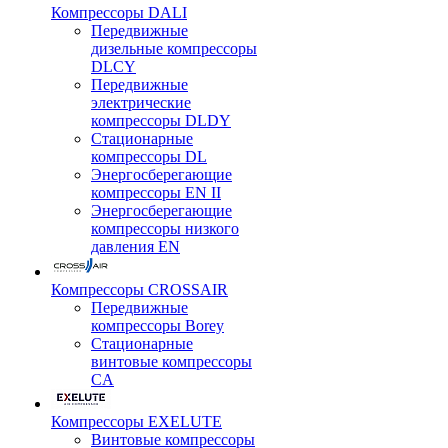
Компрессоры DALI
Передвижные
дизельные компрессоры
DLCY
Передвижные
электрические
компрессоры DLDY
Стационарные
компрессоры DL
Энергосберегающие
компрессоры EN II
Энергосберегающие
компрессоры низкого
давления EN
Компрессоры CROSSAIR
Передвижные
компрессоры Borey
Стационарные
винтовые компрессоры
CA
Компрессоры EXELUTE
Винтовые компрессоры