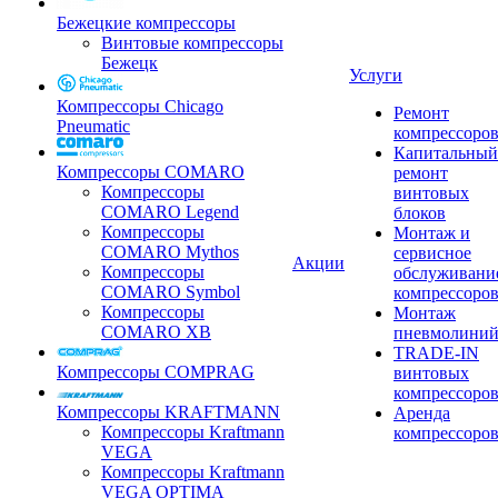
Бежецкие компрессоры
Винтовые компрессоры
Бежецк
Услуги
Компрессоры Chicago
Ремонт
Pneumatic
компрессоро
Капитальный
Компрессоры COMARO
ремонт
Компрессоры
винтовых
COMARO Legend
блоков
Компрессоры
Монтаж и
COMARO Mythos
сервисное
Акции
Компрессоры
обслуживани
COMARO Symbol
компрессоро
Компрессоры
Монтаж
COMARO XB
пневмолини
TRADE-IN
Компрессоры COMPRAG
винтовых
компрессоро
Компрессоры KRAFTMANN
Аренда
Компрессоры Kraftmann
компрессоро
VEGA
Компрессоры Kraftmann
VEGA OPTIMA