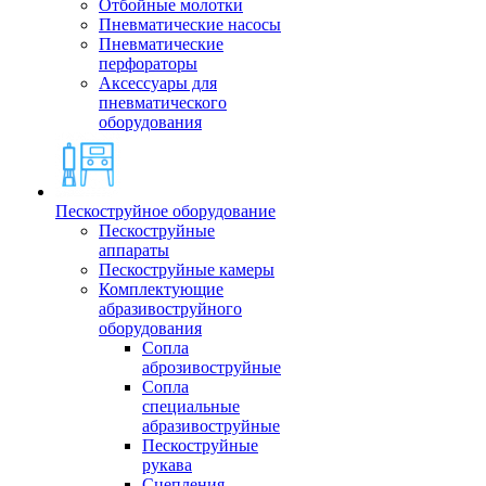
Отбойные молотки
Пневматические насосы
Пневматические
перфораторы
Аксессуары для
пневматического
оборудования
Пескоструйное оборудование
Пескоструйные
аппараты
Пескоструйные камеры
Комплектующие
абразивоструйного
оборудования
Сопла
аброзивоструйные
Сопла
специальные
абразивоструйные
Пескоструйные
рукава
Сцепления