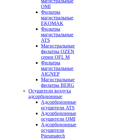
магистральные
OMI
Фильтры
магистральные
EKOMAK
Фильтры
магистральные
ATS
Магистральные
фильтры OZEN
серии OFL M
Фильтры
магистральные
AIGNEP
Магистральные
фильтры BERG
Осушители воздуха
адсорбционные
Адсорбционные
осушители ATS
Адсорбционные
осушители OMI
Адсорбционные
осушители
Pneumatech