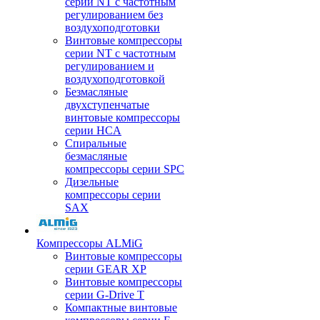
серии NT с частотным
регулированием без
воздухоподготовки
Винтовые компрессоры
серии NT с частотным
регулированием и
воздухоподготовкой
Безмасляные
двухступенчатые
винтовые компрессоры
серии HCA
Спиральные
безмасляные
компрессоры серии SPC
Дизельные
компрессоры серии
SAX
Компрессоры ALMiG
Винтовые компрессоры
серии GEAR XP
Винтовые компрессоры
серии G-Drive T
Компактные винтовые