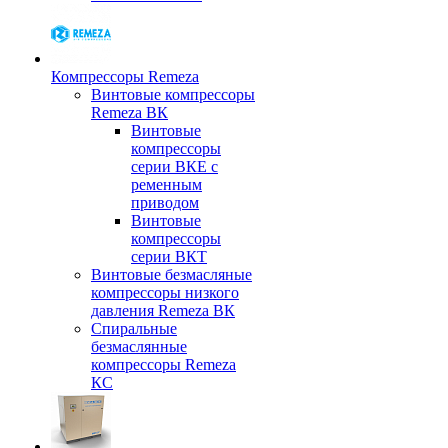
Компрессоры Remeza
Винтовые компрессоры
Remeza ВК
Винтовые
компрессоры
серии ВКЕ с
ременным
приводом
Винтовые
компрессоры
серии ВКТ
Винтовые безмасляные
компрессоры низкого
давления Remeza ВК
Спиральные
безмаслянные
компрессоры Remeza
КС