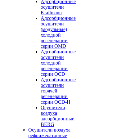
Адсорбционные
осушители
Kraftmann
Адсорбционные
осушители
(модульные)
холодной
регенерации
серии OMD
Адсорбционные
осушители
холодной
регенерации
серии OCD
Адсорбционные
осушители
горячей
регенерации
серии OСD-H
Осушители
воздуха
адсорбционные
BERG
Осушители воздуха
рефрижераторные