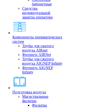
байонетные
Средства
индивидуальной
защиты оператора
Компоненты пневматических
систем
Трубы для сжатого
воздуха AIRnet
Фитинги AIRNet
Трубы для сжатого
воздуха AIGNEP Infinity
Фитинги AIGNEP
Infinity
Подготовка воздуха
Магистральные
фильтры
Фильтры