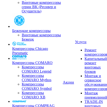
Винтовые компрессоры
серии BK (Ресивер и
Осушитель)
Бежецкие компрессоры
Винтовые компрессоры
Бежецк
Услуги
Компрессоры Chicago
Ремонт
Pneumatic
компрессоро
Капитальный
Компрессоры COMARO
ремонт
Компрессоры
винтовых
COMARO Legend
блоков
Компрессоры
Монтаж и
COMARO Mythos
сервисное
Акции
Компрессоры
обслуживани
COMARO Symbol
компрессоро
Компрессоры
Монтаж
COMARO XB
пневмолини
TRADE-IN
Компрессоры COMPRAG
винтовых