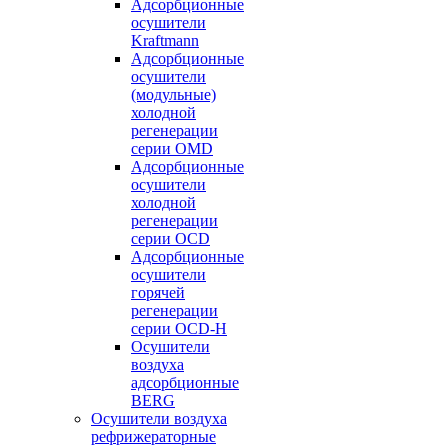
Адсорбционные
осушители
Kraftmann
Адсорбционные
осушители
(модульные)
холодной
регенерации
серии OMD
Адсорбционные
осушители
холодной
регенерации
серии OCD
Адсорбционные
осушители
горячей
регенерации
серии OСD-H
Осушители
воздуха
адсорбционные
BERG
Осушители воздуха
рефрижераторные