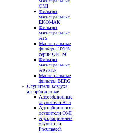
магистральные
OMI
Фильтры
магистральные
EKOMAK
Фильтры
магистральные
ATS
Магистральные
фильтры OZEN
серии OFL M
Фильтры
магистральные
AIGNEP
Магистральные
фильтры BERG
Осушители воздуха
адсорбционные
Адсорбционные
осушители ATS
Адсорбционные
осушители OMI
Адсорбционные
осушители
Pneumatech