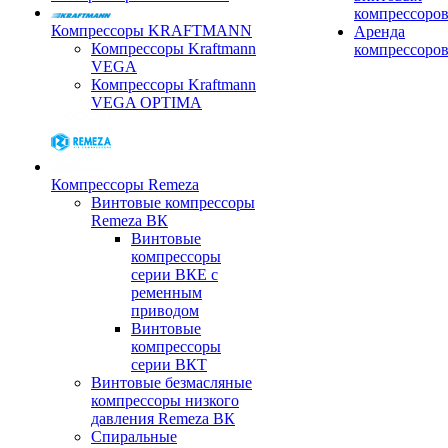
компрессоро
Компрессоры KRAFTMANN
Аренда
Компрессоры Kraftmann
компрессоро
VEGA
Компрессоры Kraftmann
VEGA OPTIMA
Компрессоры Remeza
Винтовые компрессоры
Remeza ВК
Винтовые
компрессоры
серии ВКЕ с
ременным
приводом
Винтовые
компрессоры
серии ВКТ
Винтовые безмасляные
компрессоры низкого
давления Remeza ВК
Спиральные