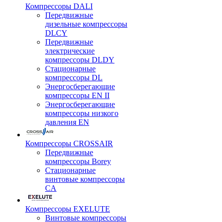
Компрессоры DALI
Передвижные
дизельные компрессоры
DLCY
Передвижные
электрические
компрессоры DLDY
Стационарные
компрессоры DL
Энергосберегающие
компрессоры EN II
Энергосберегающие
компрессоры низкого
давления EN
Компрессоры CROSSAIR
Передвижные
компрессоры Borey
Стационарные
винтовые компрессоры
CA
Компрессоры EXELUTE
Винтовые компрессоры