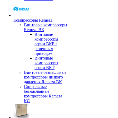
Компрессоры Remeza
Винтовые компрессоры
Remeza ВК
Винтовые
компрессоры
серии ВКЕ с
ременным
приводом
Винтовые
компрессоры
серии ВКТ
Винтовые безмасляные
компрессоры низкого
давления Remeza ВК
Спиральные
безмаслянные
компрессоры Remeza
КС