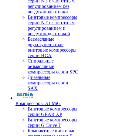
серии NT с частотным
регулированием без
воздухоподготовки
Винтовые компрессоры
серии NT с частотным
регулированием и
воздухоподготовкой
Безмасляные
двухступенчатые
винтовые компрессоры
серии HCA
Спиральные
безмасляные
компрессоры серии SPC
Дизельные
компрессоры серии
SAX
Компрессоры ALMiG
Винтовые компрессоры
серии GEAR XP
Винтовые компрессоры
серии G-Drive T
Компактные винтовые