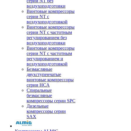
серии NT без
воздухоподготовки
Винтовые компрессоры
серии NT c
воздухоподготовкой
Винтовые компрессоры
серии NT с частотным
регулированием без
воздухоподготовки
Винтовые компрессоры
серии NT с частотным
регулированием и
воздухоподготовкой
Безмасляные
двухступенчатые
винтовые компрессоры
серии HCA
Спиральные
безмасляные
компрессоры серии SPC
Дизельные
компрессоры серии
SAX