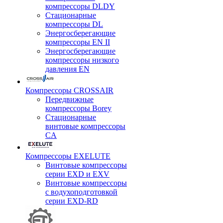
компрессоры DLDY
Стационарные
компрессоры DL
Энергосберегающие
компрессоры EN II
Энергосберегающие
компрессоры низкого
давления EN
Компрессоры CROSSAIR
Передвижные
компрессоры Borey
Стационарные
винтовые компрессоры
CA
Компрессоры EXELUTE
Винтовые компрессоры
серии EXD и EXV
Винтовые компрессоры
с водухоподготовкой
серии EXD-RD