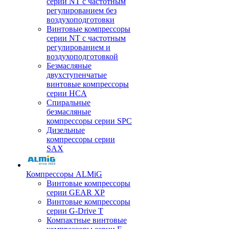
серии NT с частотным
регулированием без
воздухоподготовки
Винтовые компрессоры
серии NT с частотным
регулированием и
воздухоподготовкой
Безмасляные
двухступенчатые
винтовые компрессоры
серии HCA
Спиральные
безмасляные
компрессоры серии SPC
Дизельные
компрессоры серии
SAX
Компрессоры ALMiG
Винтовые компрессоры
серии GEAR XP
Винтовые компрессоры
серии G-Drive T
Компактные винтовые