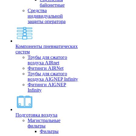
байонетные
Средства
индивидуальной
защиты оператора
Компоненты пневматических
систем
Трубы для сжатого
воздуха AIRnet
Фитинги AIRNet
Трубы для сжатого
воздуха AIGNEP Infinity
Фитинги AIGNEP
Infinity
Подготовка воздуха
Магистральные
фильтры
Фильтры