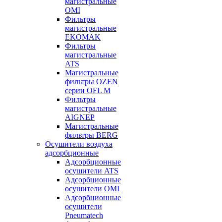
магистральные
OMI
Фильтры
магистральные
EKOMAK
Фильтры
магистральные
ATS
Магистральные
фильтры OZEN
серии OFL M
Фильтры
магистральные
AIGNEP
Магистральные
фильтры BERG
Осушители воздуха
адсорбционные
Адсорбционные
осушители ATS
Адсорбционные
осушители OMI
Адсорбционные
осушители
Pneumatech