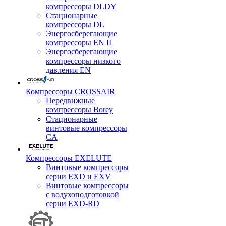
компрессоры DLDY
Стационарные
компрессоры DL
Энергосберегающие
компрессоры EN II
Энергосберегающие
компрессоры низкого
давления EN
Компрессоры CROSSAIR
Передвижные
компрессоры Borey
Стационарные
винтовые компрессоры
CA
Компрессоры EXELUTE
Винтовые компрессоры
серии EXD и EXV
Винтовые компрессоры
с водухоподготовкой
серии EXD-RD