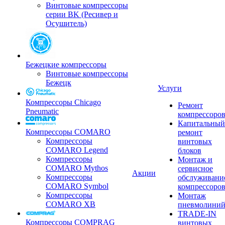
Винтовые компрессоры
серии BK (Ресивер и
Осушитель)
Бежецкие компрессоры
Винтовые компрессоры
Бежецк
Услуги
Компрессоры Chicago
Ремонт
Pneumatic
компрессоро
Капитальный
Компрессоры COMARO
ремонт
Компрессоры
винтовых
COMARO Legend
блоков
Компрессоры
Монтаж и
COMARO Mythos
сервисное
Акции
Компрессоры
обслуживани
COMARO Symbol
компрессоро
Компрессоры
Монтаж
COMARO XB
пневмолини
TRADE-IN
Компрессоры COMPRAG
винтовых