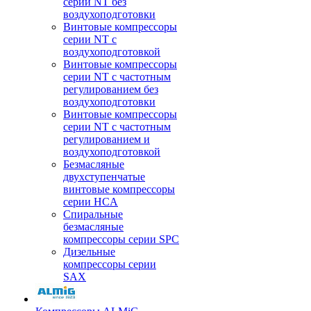
серии NT без
воздухоподготовки
Винтовые компрессоры
серии NT c
воздухоподготовкой
Винтовые компрессоры
серии NT с частотным
регулированием без
воздухоподготовки
Винтовые компрессоры
серии NT с частотным
регулированием и
воздухоподготовкой
Безмасляные
двухступенчатые
винтовые компрессоры
серии HCA
Спиральные
безмасляные
компрессоры серии SPC
Дизельные
компрессоры серии
SAX