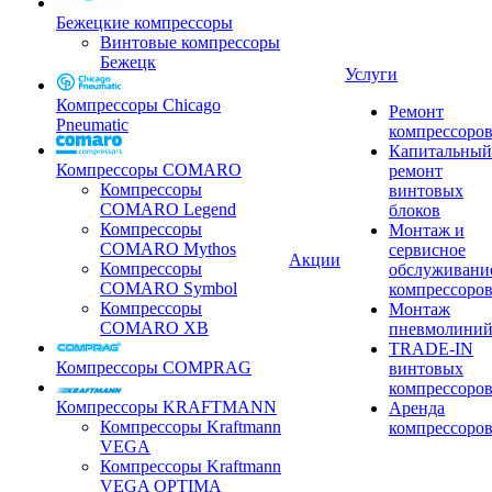
Бежецкие компрессоры
Винтовые компрессоры
Бежецк
Услуги
Компрессоры Chicago
Ремонт
Pneumatic
компрессоро
Капитальный
Компрессоры COMARO
ремонт
Компрессоры
винтовых
COMARO Legend
блоков
Компрессоры
Монтаж и
COMARO Mythos
сервисное
Акции
Компрессоры
обслуживани
COMARO Symbol
компрессоро
Компрессоры
Монтаж
COMARO XB
пневмолини
TRADE-IN
Компрессоры COMPRAG
винтовых
компрессоро
Компрессоры KRAFTMANN
Аренда
Компрессоры Kraftmann
компрессоро
VEGA
Компрессоры Kraftmann
VEGA OPTIMA