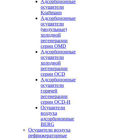
Адсорбционные
осушители
Kraftmann
Адсорбционные
осушители
(модульные)
холодной
регенерации
серии OMD
Адсорбционные
осушители
холодной
регенерации
серии OCD
Адсорбционные
осушители
горячей
регенерации
серии OСD-H
Осушители
воздуха
адсорбционные
BERG
Осушители воздуха
рефрижераторные