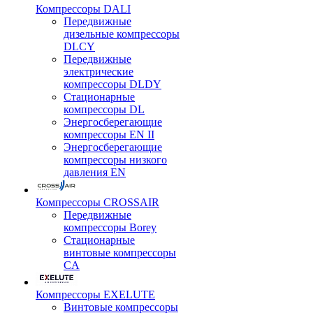
Компрессоры DALI
Передвижные
дизельные компрессоры
DLCY
Передвижные
электрические
компрессоры DLDY
Стационарные
компрессоры DL
Энергосберегающие
компрессоры EN II
Энергосберегающие
компрессоры низкого
давления EN
Компрессоры CROSSAIR
Передвижные
компрессоры Borey
Стационарные
винтовые компрессоры
CA
Компрессоры EXELUTE
Винтовые компрессоры