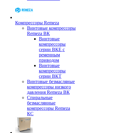
Компрессоры Remeza
Винтовые компрессоры
Remeza ВК
Винтовые
компрессоры
серии ВКЕ с
ременным
приводом
Винтовые
компрессоры
серии ВКТ
Винтовые безмасляные
компрессоры низкого
давления Remeza ВК
Спиральные
безмаслянные
компрессоры Remeza
КС