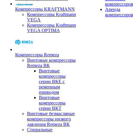
компрессоро
Компрессоры KRAFTMANN
Аренда
Компрессоры Kraftmann
компрессоро
VEGA
Компрессоры Kraftmann
VEGA OPTIMA
Компрессоры Remeza
Винтовые компрессоры
Remeza ВК
Винтовые
компрессоры
серии ВКЕ с
ременным
приводом
Винтовые
компрессоры
серии ВКТ
Винтовые безмасляные
компрессоры низкого
давления Remeza ВК
Спиральные