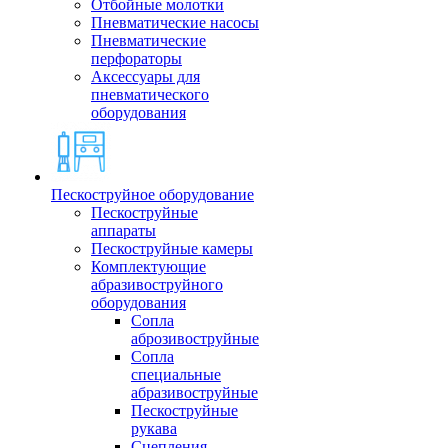
Отбойные молотки
Пневматические насосы
Пневматические
перфораторы
Аксессуары для
пневматического
оборудования
Пескоструйное оборудование
Пескоструйные
аппараты
Пескоструйные камеры
Комплектующие
абразивоструйного
оборудования
Сопла
аброзивоструйные
Сопла
специальные
абразивоструйные
Пескоструйные
рукава
Сцепления