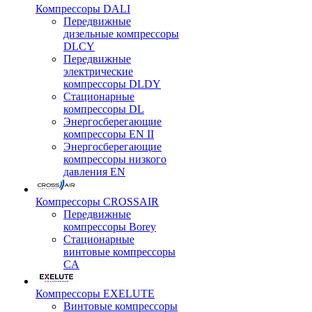
Компрессоры DALI
Передвижные
дизельные компрессоры
DLCY
Передвижные
электрические
компрессоры DLDY
Стационарные
компрессоры DL
Энергосберегающие
компрессоры EN II
Энергосберегающие
компрессоры низкого
давления EN
Компрессоры CROSSAIR
Передвижные
компрессоры Borey
Стационарные
винтовые компрессоры
CA
Компрессоры EXELUTE
Винтовые компрессоры