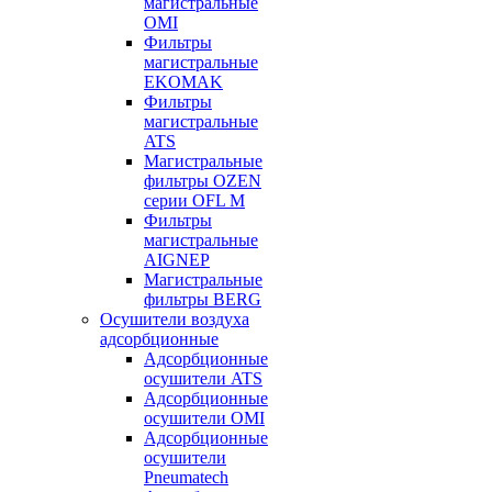
магистральные
OMI
Фильтры
магистральные
EKOMAK
Фильтры
магистральные
ATS
Магистральные
фильтры OZEN
серии OFL M
Фильтры
магистральные
AIGNEP
Магистральные
фильтры BERG
Осушители воздуха
адсорбционные
Адсорбционные
осушители ATS
Адсорбционные
осушители OMI
Адсорбционные
осушители
Pneumatech