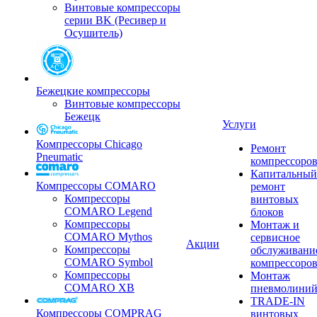
Винтовые компрессоры
серии BK (Ресивер и
Осушитель)
Бежецкие компрессоры
Винтовые компрессоры
Бежецк
Услуги
Компрессоры Chicago
Ремонт
Pneumatic
компрессоро
Капитальный
Компрессоры COMARO
ремонт
Компрессоры
винтовых
COMARO Legend
блоков
Компрессоры
Монтаж и
COMARO Mythos
сервисное
Акции
Компрессоры
обслуживани
COMARO Symbol
компрессоро
Компрессоры
Монтаж
COMARO XB
пневмолини
TRADE-IN
Компрессоры COMPRAG
винтовых