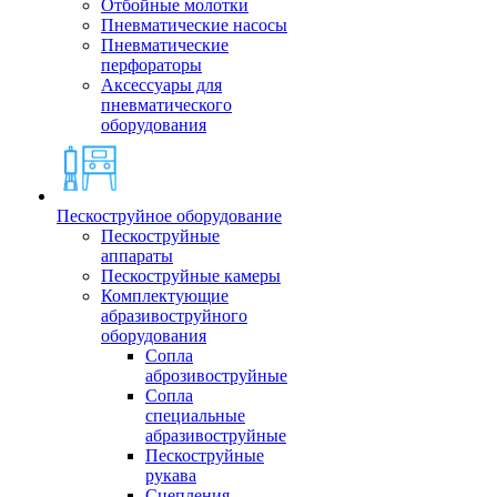
Отбойные молотки
Пневматические насосы
Пневматические
перфораторы
Аксессуары для
пневматического
оборудования
Пескоструйное оборудование
Пескоструйные
аппараты
Пескоструйные камеры
Комплектующие
абразивоструйного
оборудования
Сопла
аброзивоструйные
Сопла
специальные
абразивоструйные
Пескоструйные
рукава
Сцепления