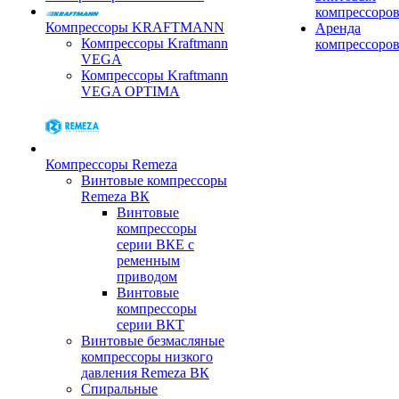
компрессоро
Компрессоры KRAFTMANN
Аренда
Компрессоры Kraftmann
компрессоро
VEGA
Компрессоры Kraftmann
VEGA OPTIMA
Компрессоры Remeza
Винтовые компрессоры
Remeza ВК
Винтовые
компрессоры
серии ВКЕ с
ременным
приводом
Винтовые
компрессоры
серии ВКТ
Винтовые безмасляные
компрессоры низкого
давления Remeza ВК
Спиральные