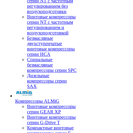
серии NT с частотным
регулированием без
воздухоподготовки
Винтовые компрессоры
серии NT с частотным
регулированием и
воздухоподготовкой
Безмасляные
двухступенчатые
винтовые компрессоры
серии HCA
Спиральные
безмасляные
компрессоры серии SPC
Дизельные
компрессоры серии
SAX
Компрессоры ALMiG
Винтовые компрессоры
серии GEAR XP
Винтовые компрессоры
серии G-Drive T
Компактные винтовые