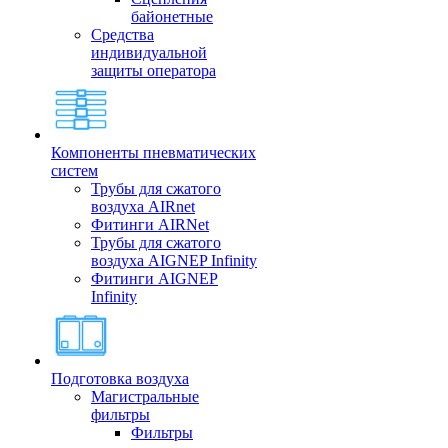
байонетные
Средства
индивидуальной
защиты оператора
Компоненты пневматических
систем
Трубы для сжатого
воздуха AIRnet
Фитинги AIRNet
Трубы для сжатого
воздуха AIGNEP Infinity
Фитинги AIGNEP
Infinity
Подготовка воздуха
Магистральные
фильтры
Фильтры