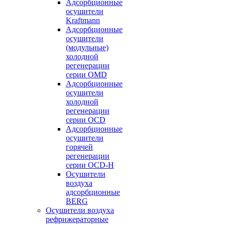
Адсорбционные
осушители
Kraftmann
Адсорбционные
осушители
(модульные)
холодной
регенерации
серии OMD
Адсорбционные
осушители
холодной
регенерации
серии OCD
Адсорбционные
осушители
горячей
регенерации
серии OСD-H
Осушители
воздуха
адсорбционные
BERG
Осушители воздуха
рефрижераторные