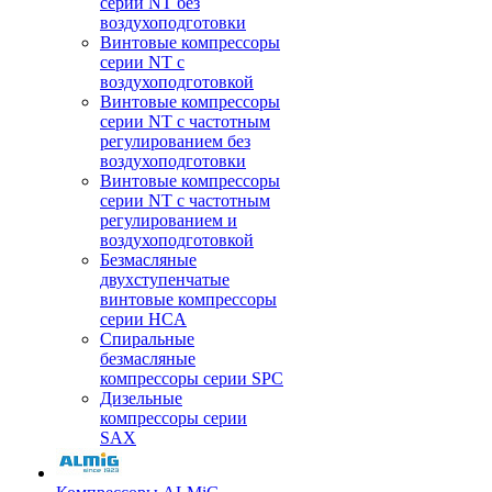
серии NT без
воздухоподготовки
Винтовые компрессоры
серии NT c
воздухоподготовкой
Винтовые компрессоры
серии NT с частотным
регулированием без
воздухоподготовки
Винтовые компрессоры
серии NT с частотным
регулированием и
воздухоподготовкой
Безмасляные
двухступенчатые
винтовые компрессоры
серии HCA
Спиральные
безмасляные
компрессоры серии SPC
Дизельные
компрессоры серии
SAX