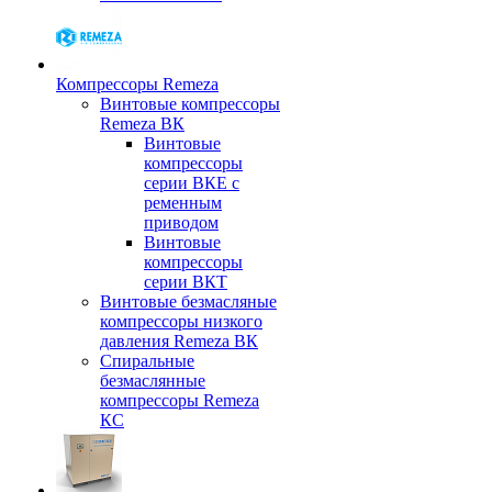
Компрессоры Remeza
Винтовые компрессоры
Remeza ВК
Винтовые
компрессоры
серии ВКЕ с
ременным
приводом
Винтовые
компрессоры
серии ВКТ
Винтовые безмасляные
компрессоры низкого
давления Remeza ВК
Спиральные
безмаслянные
компрессоры Remeza
КС