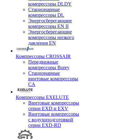
компрессоры DLDY
Стационарные
компрессоры DL
Энергосберегающие
компрессоры EN II
Энергосберегающие
компрессоры низкого
давления EN
Компрессоры CROSSAIR
Передвижные
компрессоры Borey
Стационарные
винтовые компрессоры
CA
Компрессоры EXELUTE
Винтовые компрессоры
серии EXD и EXV
Винтовые компрессоры
с водухоподготовкой
серии EXD-RD