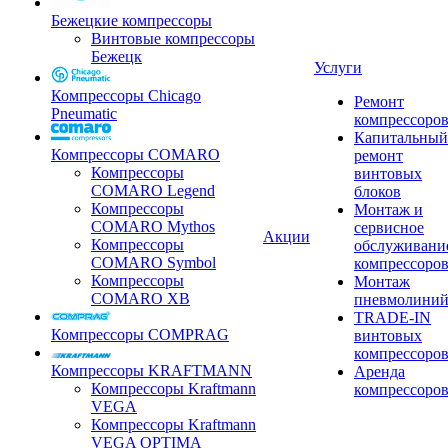
Бежецкие компрессоры
Винтовые компрессоры
Бежецк
Услуги
Компрессоры Chicago
Ремонт
Pneumatic
компрессоро
Капитальный
Компрессоры COMARO
ремонт
Компрессоры
винтовых
COMARO Legend
блоков
Компрессоры
Монтаж и
COMARO Mythos
сервисное
Акции
Компрессоры
обслуживани
COMARO Symbol
компрессоро
Компрессоры
Монтаж
COMARO XB
пневмолини
TRADE-IN
Компрессоры COMPRAG
винтовых
компрессоро
Компрессоры KRAFTMANN
Аренда
Компрессоры Kraftmann
компрессоро
VEGA
Компрессоры Kraftmann
VEGA OPTIMA